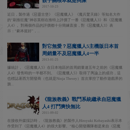
骰子關根本就是狗屎
2017-10-23
近日，製作過《惡靈古堡》《惡魔獵人》《魔兵驚天錄》等知名大作
的“刷推狂魔”神谷英樹在推特上評價了一番《惡魔獵人3》和《惡魔獵
人4》。對兩個作品的評價都十分簡練直接，對《惡魔獵人3》表
示：“劇本挺好”，...
對它無愛？惡魔獵人5主機版日本首
周銷量不及惡魔獵人4一半
2013-01-25
據統計，《惡魔獵人5》在日本地區的首周銷量連五年之前的《惡魔獵
人4》發售時的一半都不到。《惡魔獵人5》取得了輿論上的成功，這
也標誌著西方開發商（也就是Ninja Theory）首次掌控了動作遊戲界的
旗...
《龍族教義》戰鬥系統繼承自惡魔獵
人4 打鬥爽快無比
2011-09-02
在接收外媒採訪時，《龍族教義》的製作人Hiroyuki Kobayashi表示本
作受到了《惡魔獵人4》的很大影響。“核心開發團隊都是來自《惡魔