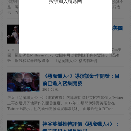
按讚加入粉絲團
採訪中談到了前作《惡魔獵人4》。伊津野英昭解釋稱當時由於預算不
足，導致《惡魔獵人4》後半部分加入了之前的關卡。 伊津野英昭表
示，在《惡魔獵...
《惡魔獵人4》格洛莉雅性感Cos美圖
身材豐滿凹凸有致
2018-05-31
近日，國外美女Coser RgtCandy放出了《惡魔獵人4》格洛莉雅Cos美
圖，攝影師是MilliganVick。從圖中可以看到妹子身材豐滿，凹凸有
致，服裝和武器精致還原。 《惡魔獵人4》格洛莉雅是...
《惡魔獵人4》導演談新作開發：目
前已進入密集開發
2018-01-01
最近《惡魔獵人4》和《龍族教義》的導演伊津野英昭在其個人Twitter
上再次透漏了他新作的開發進度。2017年E3期間伊津野英昭曾在
Twitter上表示，他的新作開發進展非常順利。而最近他又在Twit...
神谷英樹推特評價《惡魔獵人4》：