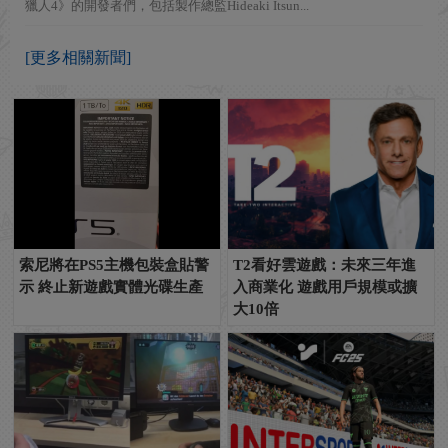
獵人4》的開發者們，包括製作總監Hideaki Itsun...
[更多相關新聞]
索尼將在PS5主機包裝盒貼警
T2看好雲遊戲：未來三年進
示 終止新遊戲實體光碟生產
入商業化 遊戲用戶規模或擴
大10倍