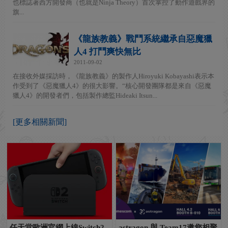
也標誌著西方開發商（也就是Ninja Theory）首次掌控了動作遊戲界的
旗...
《龍族教義》戰鬥系統繼承自惡魔獵
人4 打鬥爽快無比
2011-09-02
在接收外媒採訪時，《龍族教義》的製作人Hiroyuki Kobayashi表示本
作受到了《惡魔獵人4》的很大影響。“核心開發團隊都是來自《惡魔
獵人4》的開發者們，包括製作總監Hideaki Itsun...
[更多相關新聞]
任天堂歐洲官網上線Switch2
astragon 與 Team17邀您相聚