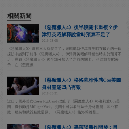
相關新聞
《惡魔獵人4》後半段關卡重複？伊
津野英昭解釋說當時預算不足了
2019-03-05
《惡魔獵人5》還有三天就發售了，遊戲總監伊津野英昭在最近的一個
採訪中談到了前作《惡魔獵人4》。伊津野英昭解釋稱當時由於預算不
足，導致《惡魔獵人4》後半部分加入了之前的關卡。 伊津野英昭表
示，在《惡魔獵...
《惡魔獵人4》格洛莉雅性感Cos美圖
身材豐滿凹凸有致
2018-05-31
近日，國外美女Coser RgtCandy放出了《惡魔獵人4》格洛莉雅Cos美
圖，攝影師是MilliganVick。從圖中可以看到妹子身材豐滿，凹凸有
致，服裝和武器精致還原。 《惡魔獵人4》格洛莉雅是...
《惡魔獵人4》導演談新作開發：目