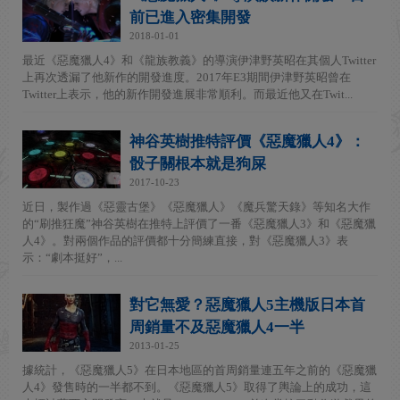
前已進入密集開發
2018-01-01
最近《惡魔獵人4》和《龍族教義》的導演伊津野英昭在其個人Twitter
上再次透漏了他新作的開發進度。2017年E3期間伊津野英昭曾在
Twitter上表示，他的新作開發進展非常順利。而最近他又在Twit...
神谷英樹推特評價《惡魔獵人4》：
骰子關根本就是狗屎
2017-10-23
近日，製作過《惡靈古堡》《惡魔獵人》《魔兵驚天錄》等知名大作
的“刷推狂魔”神谷英樹在推特上評價了一番《惡魔獵人3》和《惡魔獵
人4》。對兩個作品的評價都十分簡練直接，對《惡魔獵人3》表
示：“劇本挺好”，...
對它無愛？惡魔獵人5主機版日本首
周銷量不及惡魔獵人4一半
2013-01-25
據統計，《惡魔獵人5》在日本地區的首周銷量連五年之前的《惡魔獵
人4》發售時的一半都不到。《惡魔獵人5》取得了輿論上的成功，這