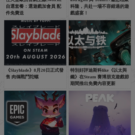
自選套餐：選遊戲加會員 配
科隆，共赴一場不容錯過的遊
件免費送
戲盛宴！
《Slayblade》8月20日正式發
特別好評迪斯科like《以太與
售 肉鴿戰鬥陀螺
鐵》在Steam 賽博朋克遊戲節
期間推出免費內容更新