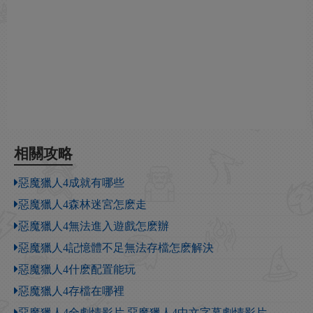
相關攻略
惡魔獵人4成就有哪些
惡魔獵人4森林迷宮怎麽走
惡魔獵人4無法進入遊戲怎麽辦
惡魔獵人4記憶體不足無法存檔怎麽解決
惡魔獵人4什麽配置能玩
惡魔獵人4存檔在哪裡
惡魔獵人4全劇情影片 惡魔獵人4中文字幕劇情影片