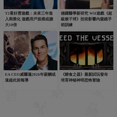
T2看好雲遊戲：未來三年進
德國醫學新研究 WII遊戲《超
入商業化 遊戲用戶規模或擴
級猴子球》技術影響內窺鏡手
大10倍
術訓練
EA CEO威爾遜2026年薪酬或
《餵食之器》最新試玩發布
遠超此前報導
培育神秘神明恐怖冒險