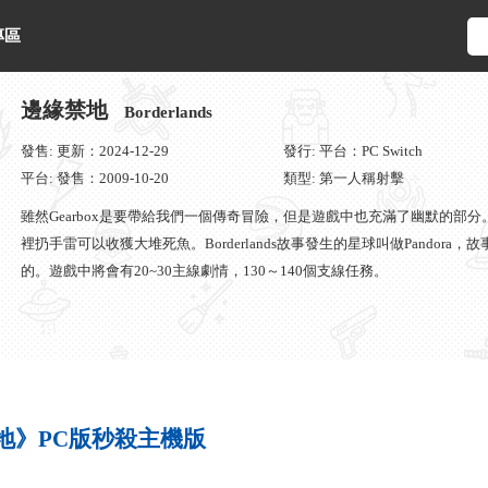
專區
邊緣禁地
Borderlands
發售: 更新：2024-12-29
發行: 平台：PC Switch
平台: 發售：2009-10-20
類型: 第一人稱射擊
雖然Gearbox是要帶給我們一個傳奇冒險，但是遊戲中也充滿了幽默的部
裡扔手雷可以收獲大堆死魚。Borderlands故事發生的星球叫做Pando
的。遊戲中將會有20~30主線劇情，130～140個支線任務。
地》PC版秒殺主機版