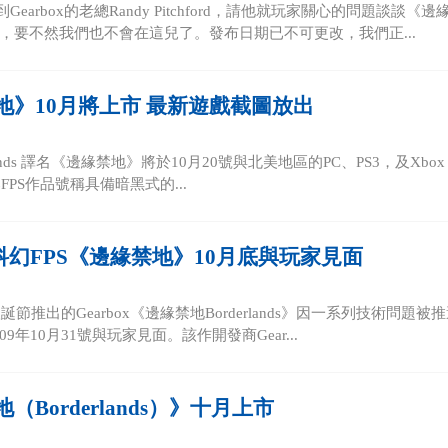
到Gearbox的老總Randy Pitchford，請他就玩家關心的問題
，要不然我們也不會在這兒了。發布日期已不可更改，我們正...
地》10月將上市 最新遊戲截圖放出
ands 譯名《邊緣禁地》將於10月20號與北美地區的PC、PS3，及Xbo
PS作品號稱具備暗黑式的...
ox科幻FPS《邊緣禁地》10月底與玩家見面
聖誕節推出的Gearbox《邊緣禁地Borderlands》因一系列技術問題
9年10月31號與玩家見面。該作開發商Gear...
（Borderlands）》十月上市