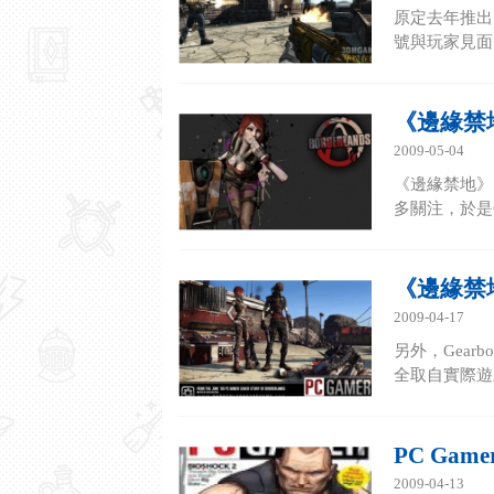
原定去年推出的
號與玩家見面。
《邊緣禁
2009-05-04
《邊緣禁地》
多關注，於是G
《邊緣禁
2009-04-17
另外，Gear
全取自實際遊
PC Ga
2009-04-13