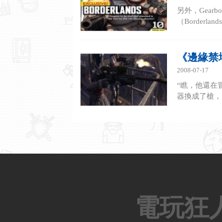
另外，Gear
（Border
《邊緣禁
2008-07-17
“瞧，他還在
器換成了槍，
電玩狂