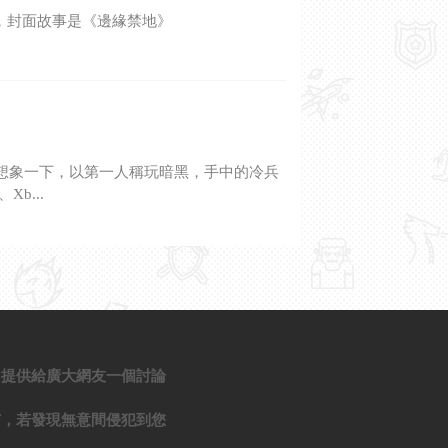
月號），封面故事是《邊緣禁地》
道。想象一下，以第一人稱玩暗黑，手中的冷兵
b...
，提供給廣大網友一個討論
有，若發現無意間侵犯到您