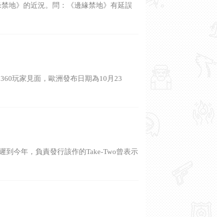
談談《邊緣禁地》的近況。問：《邊緣禁地》有延誤
x 360玩家見面，歐洲發布日期為10月23
被推遲到今年，負責發行該作的Take-Two曾表示