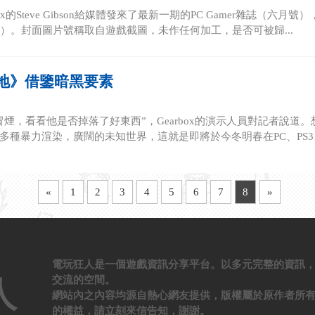
box的Steve Gibson給媒體發來了最新一期的PC Gamer雜誌（六
lands）。封面圖片號稱取自遊戲截圖，未作任何加工，是否可被歸...
地》借鑒暗黑要素
冒煙，看看他是否掉落了好東西”，Gearbox的演示人員對記者說
多種暴力渲染，廣闊的未知世界，這就是即將於今冬明春在PC、PS3、X
«
1
2
3
4
5
6
7
8
»
電玩狂人是一個遊戲資訊分享平台。以多元完整的資訊
交流的空間。
人
網站內之內容均源自熱心網友提供，版權屬於原作者所
的權益，請立刻來信告知，謝謝。