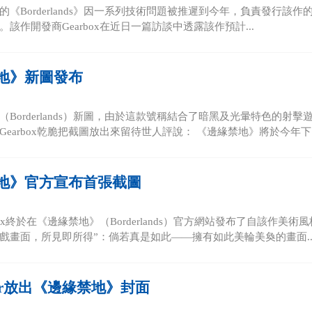
《Borderlands》因一系列技術問題被推遲到今年，負責發行該作的Ta
該作開發商Gearbox在近日一篇訪談中透露該作預計...
地》新圖發布
（Borderlands）新圖，由於這款號稱結合了暗黑及光暈特色的
earbox乾脆把截圖放出來留待世人評說： 《邊緣禁地》將於今年下..
地》官方宣布首張截圖
box終於在《邊緣禁地》（Borderlands）官方網站發布了自該作
戲畫面，所見即所得”：倘若真是如此——擁有如此美輪美奐的畫面..
mer放出《邊緣禁地》封面