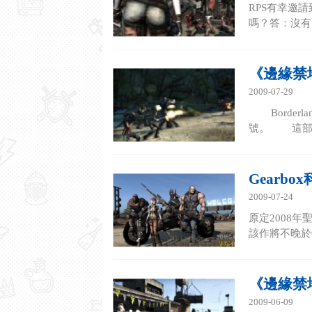
RPS有幸邀請
嗎？答：沒有
《邊緣禁
2009-07-29
Borderl
號。 這部F
Gearb
2009-07-24
原定2008年
該作將不晚於0
《邊緣禁地
2009-06-09