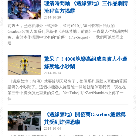
理清時間軸 《邊緣禁地》三作品劇情
流程官方揭露
2014-10-20
前幾天，已經在海外正式推出，並將於10月30日發布日語版的
Gearbox公司人氣系列最新作《邊緣禁地：前傳》一直是人們熱議的對
象。由於本作標題中含有的“前傳”（Pre-Sequel），我們可以整理出
這...
驚呆了！4000塊樂高組成真實大小邊
緣禁地小吵鬧
2014-10-14
《邊緣禁地：前傳》就要於明天發售了，整個系列最惹人喜歡的莫屬
話癆的小吵鬧了。這個小機器人從冒險一開始就陪伴著我們，現在在
第三部中將扮演更重要的角色。YouTube用戶ZaziNombies上傳了一
個...
《邊緣禁地》開發商Gearbox總裁稱
其受到炸彈恐嚇
2014-10-04