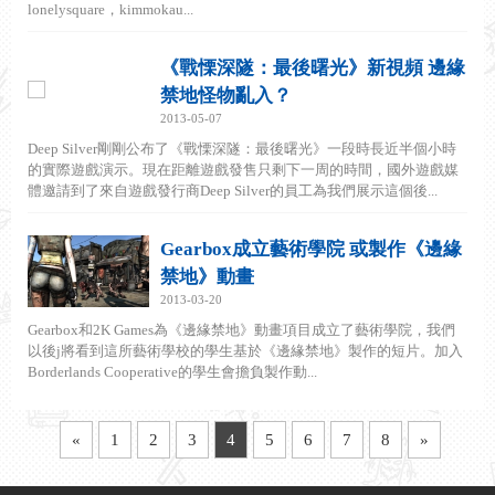
lonelysquare，kimmokau...
《戰慄深隧：最後曙光》新視頻 邊緣
禁地怪物亂入？
2013-05-07
Deep Silver剛剛公布了《戰慄深隧：最後曙光》一段時長近半個小時
的實際遊戲演示。現在距離遊戲發售只剩下一周的時間，國外遊戲媒
體邀請到了來自遊戲發行商Deep Silver的員工為我們展示這個後...
Gearbox成立藝術學院 或製作《邊緣
禁地》動畫
2013-03-20
Gearbox和2K Games為《邊緣禁地》動畫項目成立了藝術學院，我們
以後j將看到這所藝術學校的學生基於《邊緣禁地》製作的短片。加入
Borderlands Cooperative的學生會擔負製作動...
«
1
2
3
4
5
6
7
8
»