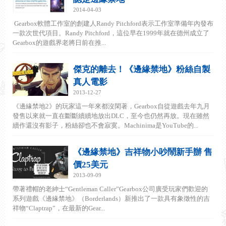
2014-04-03
Gearbox軟體工作室的創建人Randy Pitchford表示工作室準備年內發布
一款次世代項目。Randy Pitchford，這位早在1999年就在德州成立了
Gearbox的遊戲界老將日前在推...
傑克的離去！《邊緣禁地》粉絲自製
真人電影
2013-12-27
《邊緣禁地2》的玩家這一年來都沒閑著，Gearbox自從遊戲去年九月
發售以來就一直在斷斷續續地放出DLC，至今也仍然再放。現在雖然
續作還沒有影子，粉絲卻也不會寂寞。Machinima是YouTube的...
《邊緣禁地》吉祥物小吵鬧新手辦 售
價25美元
2013-09-09
帶著禮帽的老紳士“Gentleman Caller”Gearbox公司廣受玩家們歡迎的
系列遊戲《邊緣禁地》（Borderlands）新推出了一款具有象徵性的吉
祥物“Claptrap”，在最新的Gear...