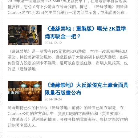
2015年第一個遊戲展PAX South馬上就要來了，在這場新年首個遊戲
盛宴裡，想必又有不少驚喜在等著我們。據悉，《邊緣禁地》開發商
Gearbox將在1月25日的主展台舉行一場內部展示會，並承諾將公布...
《邊緣禁地：重製版》曝光 2K還準
備再吸金一把？
2014-12-12
《邊緣禁地》是一款帶有FPS元素的RPG遊戲，本作一改原先傳統3D
渲染，轉投美術渲染風格。遊戲提供了大量的關卡供玩家遊玩，如果
你對官方設定的關卡不滿意，還可以自定義任務，市場人氣很高。也
許是《邊緣禁地...
《邊緣禁地》大反派傑克土豪金面具
限量石版畫公布
2014-10-24
隨著期待已久的日語版《邊緣禁地：前傳》的發售已迫在眉睫，在
Gearbox公司的官方商店中，負責GI志的封面藝術和《質量效應》、
《古墓奇兵》系列藝術插圖，各種各樣的電影海報、專輯封面製作的
紐約著名藝人S...