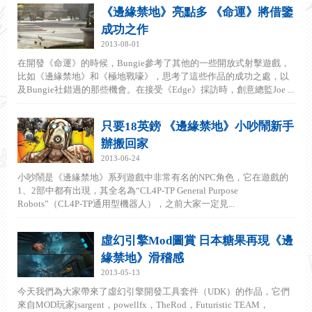
《邊緣禁地》亮點多 《命運》將借鑒
成功之作
2013-08-01
在開發《命運》的時候，Bungie參考了其他的一些開放式射擊遊戲，
比如《邊緣禁地》和《極地戰嚎》，思考了這些作品的成功之處，以
及Bungie社錯過的那些機會。在接受《Edge》採訪時，創意總監Joe ...
只要18英鎊 《邊緣禁地》小吵鬧新手
辦搬回家
2013-06-24
小吵鬧是《邊緣禁地》系列遊戲中非常有名的NPC角色，它在遊戲的
1、2部中都有出現，其全名為“CL4P-TP General Purpose
Robots”（CL4P-TP通用型機器人），之前大家一定見...
虛幻引擎Mod圖賞 日本糖果再現《邊
緣禁地》滑稽感
2013-05-13
今天我們為大家帶來了虛幻引擎開發工具套件（UDK）的作品，它們
來自MOD玩家jsargent，powellfx，TheRod，Futuristic TEAM，