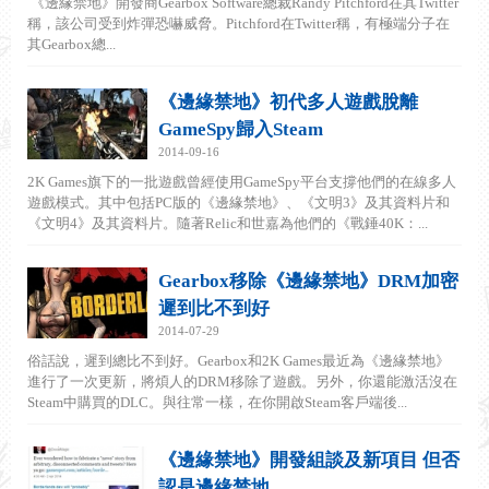
《邊緣禁地》開發商Gearbox Software總裁Randy Pitchford在其Twitter
稱，該公司受到炸彈恐嚇威脅。Pitchford在Twitter稱，有極端分子在
其Gearbox總...
《邊緣禁地》初代多人遊戲脫離
GameSpy歸入Steam
2014-09-16
2K Games旗下的一批遊戲曾經使用GameSpy平台支撐他們的在線多人
遊戲模式。其中包括PC版的《邊緣禁地》、《文明3》及其資料片和
《文明4》及其資料片。隨著Relic和世嘉為他們的《戰錘40K：...
Gearbox移除《邊緣禁地》DRM加密
遲到比不到好
2014-07-29
俗話說，遲到總比不到好。Gearbox和2K Games最近為《邊緣禁地》
進行了一次更新，將煩人的DRM移除了遊戲。另外，你還能激活沒在
Steam中購買的DLC。與往常一樣，在你開啟Steam客戶端後...
《邊緣禁地》開發組談及新項目 但否
認是邊緣禁地