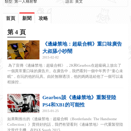
類型: 第一人稱射擊
語言: 英文
首頁
新聞
攻略
第 4 頁
《邊緣禁地：超級合輯》重口味廣告
大叔舔小吵鬧
2015-02-02
為了宣傳《邊緣禁地：超級合輯》，2K和Gearbox在超級碗上放出了
一個異常重口味的廣告片。在廣告中，我們看到一個中年男子“童心未
眠”，在玩的他的玩具。由於無聊透頂，他的媽媽送給他了一個可以遠
程操控...
Gearbox談《邊緣禁地》重製登陸
PS4和XB1的可能性
2015-01-25
如果剛推出的《邊緣禁地：超級合輯（Borderlands: The Handsome
Collection）》賣得好的話，我們有望看到《邊緣禁地》一代重製登陸
次世代主機。在PAX South 2015...