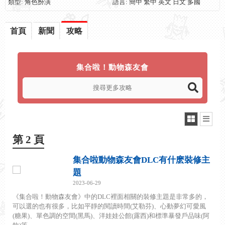
類型: 角色扮演
語言: 簡中 繁中 英文 日文 多國
首頁
新聞
攻略
集合啦！動物森友會
第 2 頁
集合啦動物森友會DLC有什麽裝修主
題
2023-06-29
《集合啦！動物森友會》中的DLC裡面相關的裝修主題是非常多的，
可以選的也有很多，比如平靜的閱讀時間(艾勒芬)、心動夢幻可愛風
(糖果)、單色調的空間(黑馬)、洋娃娃公館(露西)和標準暴發戶品味(阿