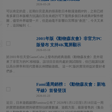
2026-03-28
可以肯定的是，近期白宮是真的很喜歡日本動漫遊戲IP的，之前已經
有多家日本版權方抗議白宮在未經許可下濫用多個日本經典IP製作梗
圖，儘管外界噓聲一片，但是絲毫不影響白宮釋放“創意”，今天又來
了，這回輪到《...
2001年版《動物森友會》非官方PC
版發布 支持4K寬屏顯示
2026-03-18
於2001年任天堂GameCube上發布的經典遊戲《動物森友會》意外迎
來了非官方的PC移植版。該項目目前尚處於測試階段，但已能讓玩家
以高分辨率和現代螢幕比例體驗遊戲。 這一PC版的實現得益於愛好者
們多...
Fami通周銷榜：《動物森友會：新地
平線》首發登頂
2026-01-23
近日，日本遊戲媒體Famitsu公布了 2026年1月12日至1月18日這一周
的實體遊戲軟體與硬體預估銷量數據。遊戲方面，最新發售的《集合