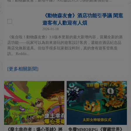
啦！動物森友會：新地平線》NS2版以31,372份的銷量強勢登...
《動物森友會》酒店功能引爭議 閑逛
遊客有人歡迎有人煩
2026-01-18
《集合啦！動物森友會》3.0版本更新的最大新增內容，當屬全新的酒
店功能——玩家可以為前來遊玩的遊客設計客房，還能在酒店紀念品
商店兌換新道具。但似乎很多玩家都沒料到，真的會有遊客登島造
訪。 Reddit...
[更多相關新聞]
《廢土幸存者：爆心英雄》將
免費MMORPG《寶藏世界》