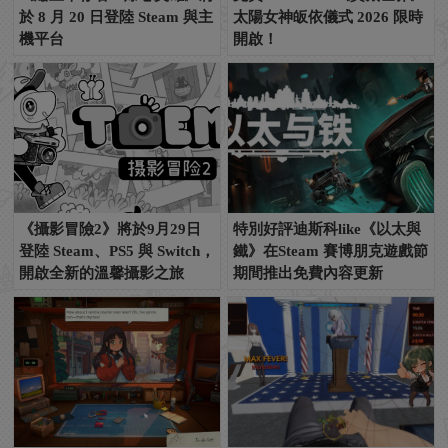
於 8 月 20 日登陸 Steam 與主
太陽女神皈依儀式 2026 限時
機平台
開啟！
《攝影冒險2》將於9月29日
特別好評迪斯科like《以太與
登陸 Steam、PS5 與 Switch，
鐵》在Steam 賽博朋克遊戲節
開啟全新的溫馨攝影之旅
期間推出免費內容更新