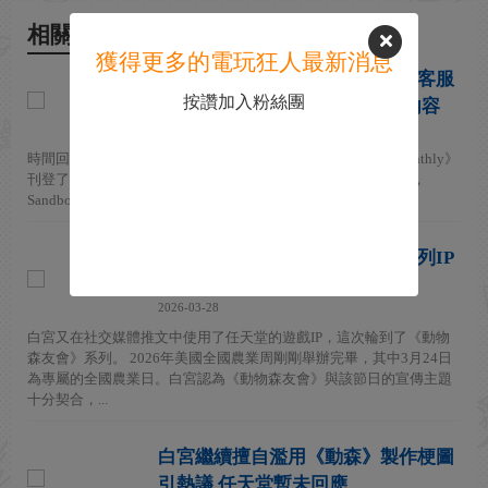
相關新聞
獲得更多的電玩狂人最新消息
初代《動物森友會》曾讓任天堂客服
按讚加入粉絲團
熱線炸鍋 家長投訴遊戲有不雅內容
2026-08-04
時間回溯到2004年8月，美國遊戲雜誌《Electronic Gaming Monthly》
刊登了一篇對前任天堂客服顧問Rick Sandbom的專訪。採訪中，
Sandbom分享了一個相當好笑的“接電...
白宮再次使用《動物森友會》系列IP
製作動畫短片
2026-03-28
白宮又在社交媒體推文中使用了任天堂的遊戲IP，這次輪到了《動物
森友會》系列。 2026年美國全國農業周剛剛舉辦完畢，其中3月24日
為專屬的全國農業日。白宮認為《動物森友會》與該節日的宣傳主題
十分契合，...
白宮繼續擅自濫用《動森》製作梗圖
引熱議 任天堂暫未回應