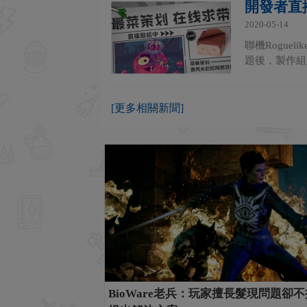
開發者直
2020-05-14
聯機Rogu
題後，製作組
[更多相關新聞]
BioWare老兵：玩家擅長髮現問題卻