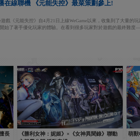
播在線聯機 《元能失控》最菜策劃參上!
elike遊戲《元能失控》自4月21日上線WeGame以來，收集到了大
開始了著手優化玩家的體驗。在看到很多玩家對於遊戲的最終難度——.
不擅長
《勝利女神：妮姬》×《女神異聞錄》聯動
萌獸