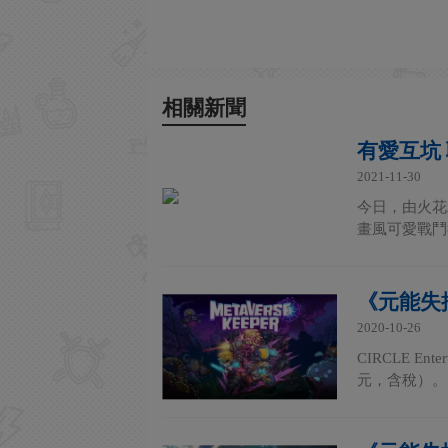
相關新聞
有愛互坑 
2021-11-30
今日，由火花
畫風可愛戰鬥卻
《元能失控
2020-10-26
CIRCLE E
元，含稅）。 