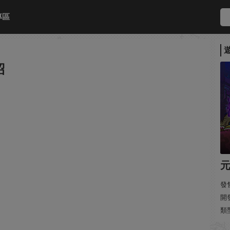
專區
紹
發售
開
類