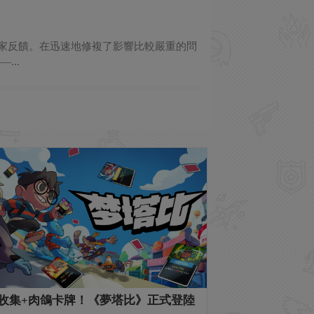
量的玩家反饋。在迅速地修複了影響比較嚴重的問
..
收集+肉鴿卡牌！《夢塔比》正式登陸