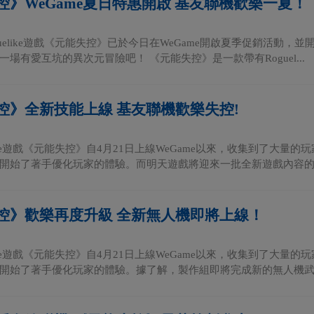
控》WeGame夏日特惠開啟 基友聯機歡樂一夏！
guelike遊戲《元能失控》已於今日在WeGame開啟夏季促銷活動，
場有愛互坑的異次元冒險吧！ 《元能失控》是一款帶有Roguel...
控》全新技能上線 基友聯機歡樂失控!
elike遊戲《元能失控》自4月21日上線WeGame以來，收集到了大
開始了著手優化玩家的體驗。而明天遊戲將迎來一批全新遊戲內容的更.
控》歡樂再度升級 全新無人機即將上線！
elike遊戲《元能失控》自4月21日上線WeGame以來，收集到了大
開始了著手優化玩家的體驗。據了解，製作組即將完成新的無人機武器.