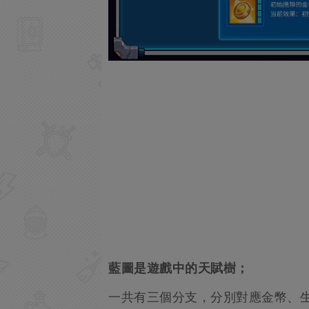
藍圖是遊戲中的天賦樹；
一共有三個分支，分別對應金幣、