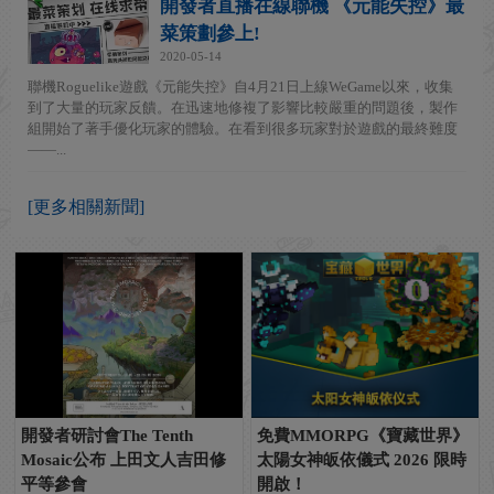
開發者直播在線聯機 《元能失控》最
菜策劃參上!
2020-05-14
聯機Roguelike遊戲《元能失控》自4月21日上線WeGame以來，收集
到了大量的玩家反饋。在迅速地修複了影響比較嚴重的問題後，製作
組開始了著手優化玩家的體驗。在看到很多玩家對於遊戲的最終難度
——...
[更多相關新聞]
開發者研討會The Tenth
免費MMORPG《寶藏世界》
Mosaic公布 上田文人吉田修
太陽女神皈依儀式 2026 限時
平等參會
開啟！