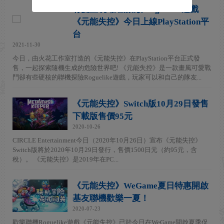
有愛互坑 聯機禦敵 Roguelike遊戲
《元能失控》今日上線PlayStation平
台
2021-11-30
今日，由火花工作室打造的《元能失控》在PlayStation平台正式發
售，一起探索隨機生成的危險世界吧! 《元能失控》是一款畫風可愛戰
鬥卻有些硬核的聯機探險Roguelike遊戲，玩家可以和自己的隊友...
《元能失控》Switch版10月29日發售
下載版售價95元
2020-10-26
CIRCLE Entertainment今日（2020年10月26日）宣布《元能失控》
Switch版將於2020年10月29日發行，售價1500日元（約95元，含
稅）。 《元能失控》是2019年在PC...
《元能失控》WeGame夏日特惠開啟
基友聯機歡樂一夏！
2020-07-23
歡樂聯機Roguelike遊戲《元能失控》已於今日在WeGame開啟夏季促