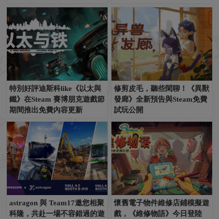
特別好評迪斯科like《以太與
修剪皮毛，聽些閑聊！《異獸
鐵》在Steam 賽博朋克遊戲節
發廊》全新預告與Steam免費
期間推出免費內容更新
試玩公開
astragon 與 Team17邀您相聚
懷舊電子物件維修店鋪模擬遊
科隆，共赴一場不容錯過的遊
戲，《維修物語》今日登陸