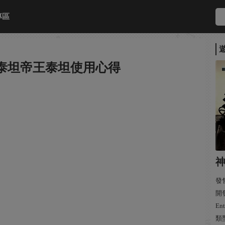
專區
泰坦帝王泰坦使用心得
發售
開發
Ent
類