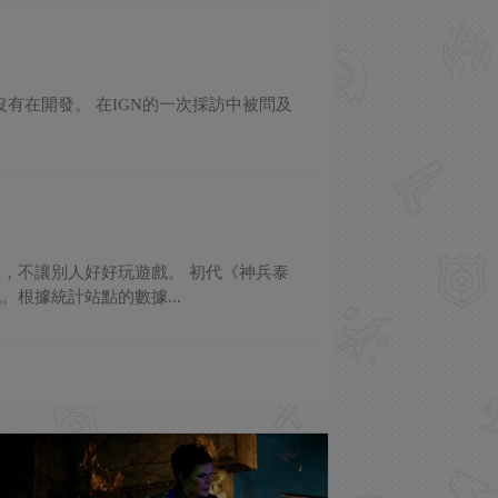
坦》遊戲並沒有在開發。 在IGN的一次採訪中被問及
，不讓別人好好玩遊戲。 初代《神兵泰
根據統計站點的數據...