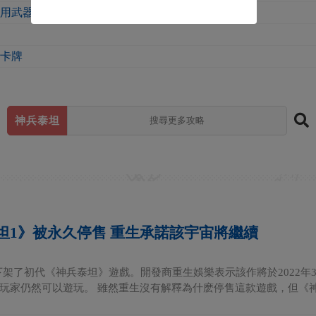
使用武器
用卡牌
神兵泰坦
坦1》被永久停售 重生承諾該宇宙將繼續
下架了初代《神兵泰坦》遊戲。開發商重生娛樂表示該作將於2022年
玩家仍然可以遊玩。 雖然重生沒有解釋為什麽停售這款遊戲，但《神兵