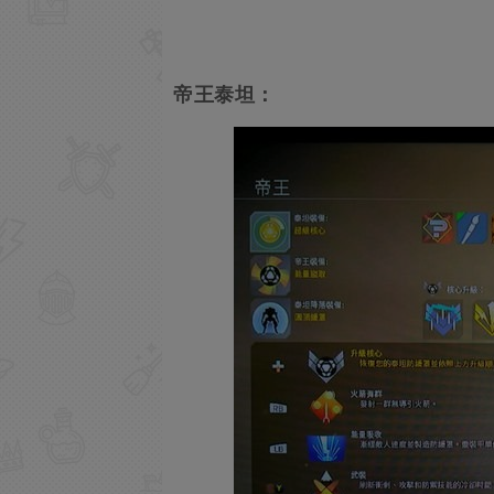
帝王泰坦：