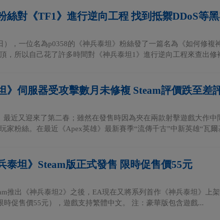
粉絲對《TF1》進行逆向工程 找到抵禦DDoS等
8日），一位名為p0358的《神兵泰坦》粉絲發了一篇名為《如何修
頂，所以自己花了許多時間對《神兵泰坦1》進行逆向工程來查出修複的
坦》伺服器受攻擊數月未修複 Steam評價跌至差
》最近又迎來了第二春；雖然在發售時因為夾在兩款射擊遊戲大作中
玩家粉絲。在最近《Apex英雄》最新賽季“流傳千古”中新英雄“瓦爾基裡
泰坦》Steam版正式發售 限時促售價55元
eam推出《神兵泰坦2》之後，EA現在又將系列首作《神兵泰坦》上架S
限時促售價55元），遊戲支持繁體中文。 注：豪華版包含遊戲...