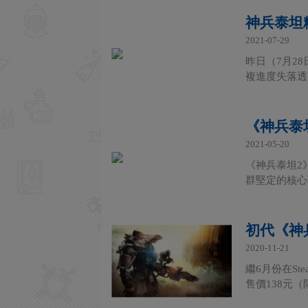
神兵泰坦
2021-07-29
昨日（7月2
複進度失落透
《神兵泰
2021-05-20
《神兵泰坦2
群堅定的核心
初代《神兵
2020-11-21
繼6月份在St
售價138元（