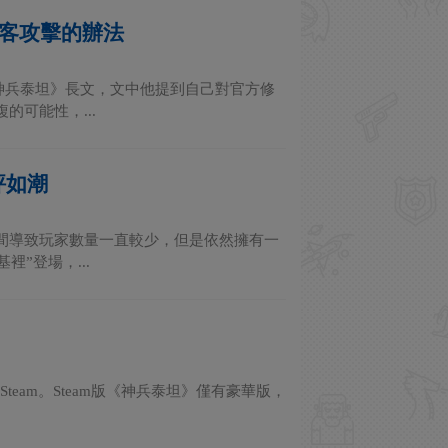
黑客攻擊的辦法
複神兵泰坦》長文，文中他提到自己對官方修
可能性，...
評如潮
間導致玩家數量一直較少，但是依然擁有一
”登場，...
team。Steam版《神兵泰坦》僅有豪華版，