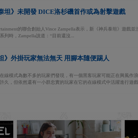
泰坦》未開發 DICE洛杉磯首作或為射擊遊戲
Entertainment的聯合創始人Vince Zampella表示，新《神兵泰
列時，Zampella說道：“目前還沒...
坦》外掛玩家無法無天 用腳本隨便踢人
在線模式為數不多的玩家們發現，有一個黑客玩家可能正在興風作浪
許久，但依然還有一小群忠實的玩家在它的在線模式中活躍進行遊戲。