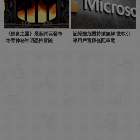
《餵食之器》最新試玩發布
記憶體危機持續無解 微軟引
培育神秘神明恐怖冒險
導用戶選擇低配筆電