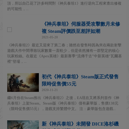
頂，所以自己花了許多時間對《神兵泰坦1》進行逆向工程來查出修複
的可能性，...
《神兵泰坦》伺服器受攻擊數月未修
複 Steam評價跌至差評如潮
2021-05-20
《神兵泰坦2》最近又迎來了第二春；雖然在發售時因為夾在兩款射擊
遊戲大作中間導致玩家數量一直較少，但是依然擁有一群堅定的核心
玩家粉絲。在最近《Apex英雄》最新賽季“流傳千古”中新英雄“瓦爾基
裡”登場，...
初代《神兵泰坦》Steam版正式發售
限時促售價55元
2020-11-21
繼6月份在Steam推出《神兵泰坦2》之後，EA現在又將系列首作《神
兵泰坦》上架Steam。Steam版《神兵泰坦》僅有豪華版，售價138元
（限時促售價55元），遊戲支持繁體中文。 注：豪華版包含遊戲...
新《神兵泰坦》未開發 DICE洛杉磯