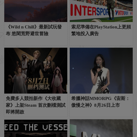
《Wild n Chill》最新試玩發
索尼準備在PlayStation上更頻
布 悠閑荒野避世冒險
繁地投入廣告
免費多人競拍新作《大收藏
希臘神話MMORPG《宙斯：
家》上架Steam 首次刪檔測試
傲慢之神》8月26日上市
即將開啟