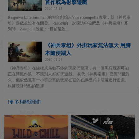
首作或為射擊遊戲
2020-05-15
Respawn Entertainment的聯合創始人Vince Zampella表示，新《神兵泰
坦》遊戲並沒有在開發。 在IGN的一次採訪中被問及《神兵泰坦》系
列時，Zampella說道：“目前還沒...
《神兵泰坦》外掛玩家無法無天 用腳
本隨便踢人
2019-02-24
《神兵泰坦》在線模式為數不多的玩家們發現，有一個黑客玩家可能
正在興風作浪，不讓別人好好玩遊戲。 初代《神兵泰坦》已經問世許
久，但依然還有一小群忠實的玩家在它的在線模式中活躍進行遊戲。
根據統計站點的數據...
[更多相關新聞]