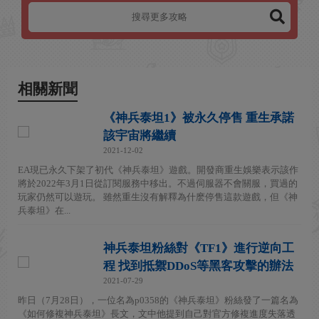
相關新聞
《神兵泰坦1》被永久停售 重生承諾
該宇宙將繼續
2021-12-02
EA現已永久下架了初代《神兵泰坦》遊戲。開發商重生娛樂表示該作
將於2022年3月1日從訂閱服務中移出。不過伺服器不會關服，買過的
玩家仍然可以遊玩。 雖然重生沒有解釋為什麽停售這款遊戲，但《神
兵泰坦》在...
神兵泰坦粉絲對《TF1》進行逆向工
程 找到抵禦DDoS等黑客攻擊的辦法
2021-07-29
昨日（7月28日），一位名為p0358的《神兵泰坦》粉絲發了一篇名為
《如何修複神兵泰坦》長文，文中他提到自己對官方修複進度失落透