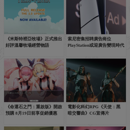
《米斯特裡亞牧場》正式推出
索尼密集招聘廣告崗位
好評溫馨牧場經營物語
PlayStation或迎廣告變現時代
《命運石之門：重啟版》開啟
電影化科幻RPG《天使：黑
預購 8月19日前享促銷優惠
暗交響曲》CG宣傳片