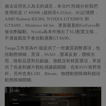
拋去這些先入為主的成見，本次PC性能分析我們
使用的是 i7 4930K (超頻至4.2Ghz)，8G記憶體，
AMD Radeon RX580, NVIDIA GTX980Ti 和
GTX690，Windows 64 bit，更新最新的GeForce和
催化劑驅動。Nvidia為本作推出了SLI配置文檔，
不過遊戲並不會自動適應GTX690。
Tango工作室為PC版提供了一些畫質調整選項，包
括動態模糊，景深，SSAO，螢幕反射，體積光
照，陰影品質和抗鋸齒。遊戲沒有材質選項，單提
供了色差和膠片顆粒感濾鏡開關，也有FOV視野滑
杆。另外也有LOD、Bloom、物體動態模糊和鏡頭
動態模糊開關。