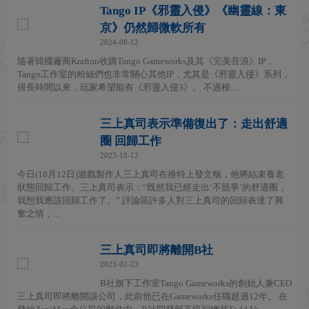
Tango IP《邪靈入侵》《幽靈線：東
京》仍然歸微軟所有
2024-08-12
隨著韓國廠商Krafton收購Tango Gameworks及其《完美音浪》IP，
Tango工作室的粉絲們也非常關心其他IP，尤其是《邪靈入侵》系列，
很長時間以來，玩家希望能有《邪靈入侵3》。 不過根...
三上真司表示準備復出了：走出舒適
圈 回歸工作
2023-10-12
今日(10月12日)遊戲製作人三上真司在推特上發文稱，他將結束養老
狀態回歸工作。三上真司表示：“既然我已經走出‘不競爭’的舒適圈，
我想我應該回歸工作了。” 評論區許多人對三上真司的回歸表達了興
奮之情，...
三上真司即將離開B社
2023-02-23
B社旗下工作室Tango Gameworks的創始人兼CEO
三上真司即將離開該公司，此前他已在Gameworks任職超過12年。 在