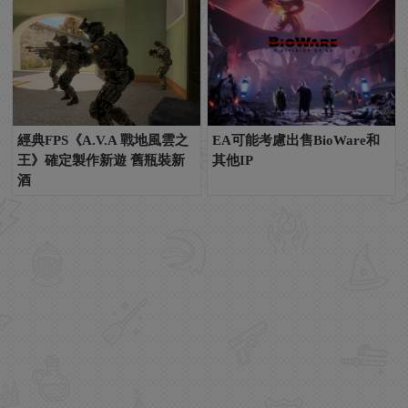
經典FPS《A.V.A 戰地風雲之
EA可能考慮出售BioWare和
王》確定製作新遊 舊瓶裝新
其他IP
酒