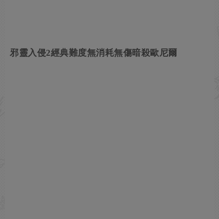
邪靈入侵2經典難度無消耗無傷暗殺歐尼爾