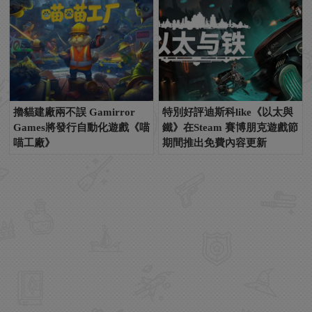
擼貓建廠兩不誤 Gamirror
特別好評迪斯科like《以太與
Games將發行自動化遊戲《喵
鐵》在Steam 賽博朋克遊戲節
喵工廠》
期間推出免費內容更新