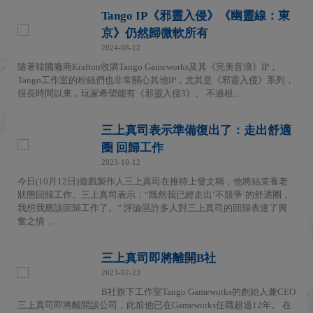
Tango IP《邪靈入侵》《幽靈線：東
京》仍然歸微軟所有
2024-08-12
隨著韓國廠商Krafton收購Tango Gameworks及其《完美音浪》IP，
Tango工作室的粉絲們也非常關心其他IP，尤其是《邪靈入侵》系列，
很長時間以來，玩家希望能有《邪靈入侵3》。 不過根...
三上真司表示準備復出了：走出舒適
圈 回歸工作
2023-10-12
今日(10月12日)遊戲製作人三上真司在推特上發文稱，他將結束養老
狀態回歸工作。三上真司表示：“既然我已經走出‘不競爭’的舒適圈，
我想我應該回歸工作了。” 評論區許多人對三上真司的回歸表達了興
奮之情，...
三上真司即將離開B社
2023-02-23
B社旗下工作室Tango Gameworks的創始人兼CEO
三上真司即將離開該公司，此前他已在Gameworks任職超過12年。 在