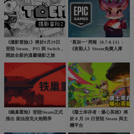
《攝影冒險2》將於9月29日
"喜加一"周報（8.7-8.13）:
登陸 Steam、PS5 與 Switch，
《夜勤人》Steam免費入庫
開啟全新的溫馨攝影之旅
《鐵巢重炮》登陸Steam正式
《廢土幸存者：爆心英雄》將
推出 柴油朋克火炮戰爭
於 8 月 20 日登陸 Steam 與主
機平台