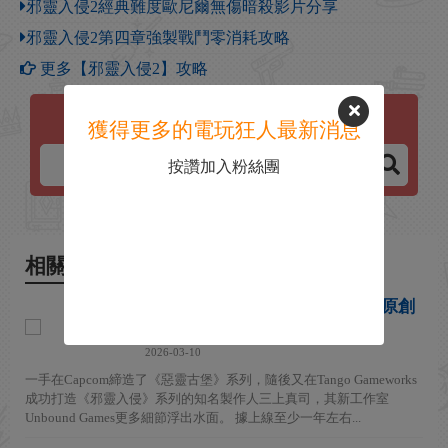
邪靈入侵2經典難度歐尼爾無傷暗殺影片分享
邪靈入侵2第四章強製戰鬥零消耗攻略
更多【邪靈入侵2】攻略
邪靈入侵2
獲得更多的電玩狂人最新消息
按讚加入粉絲團
相關新聞
三上真司新工作室Unbound打造原創
3A IP 登陸PC和主機平台
2026-03-10
一手在Capcom締造了《惡靈古堡》系列，隨後又在Tango Gameworks
成功打造《邪靈入侵》系列的知名製作人三上真司，其新工作室
Unbound Games更多細節浮出水面。 據上線至少一年左右...