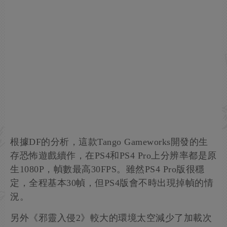
根據DF的分析，這款Tango Gameworks開發的生
存恐怖遊戲續作，在PS4和PS4 Pro上分辨率都是原
生1080P，幀數最高30FPS。雖然PS4 Pro版很穩
定，全程基本30幀，但PS4版會不時出現掉幀的情
況。
另外《邪靈入侵2》較大的環境太空減少了加載次