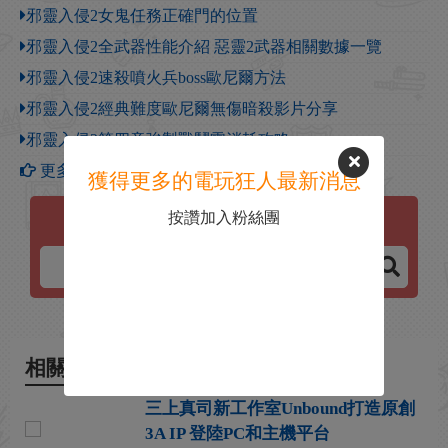
邪靈入侵2女鬼任務正確門的位置
邪靈入侵2全武器性能介紹 惡靈2武器相關數據一覽
邪靈入侵2速殺噴火兵boss歐尼爾方法
邪靈入侵2經典難度歐尼爾無傷暗殺影片分享
邪靈入侵2第四章強製戰鬥零消耗攻略
更多【邪靈入侵2】攻略
獲得更多的電玩狂人最新消息
按讚加入粉絲團
邪靈入侵2
相關新聞
三上真司新工作室Unbound打造原創
3A IP 登陸PC和主機平台