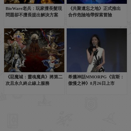
BioWare老兵：玩家擅長髮現
《共聚遺忘之地》正式推出
問題卻不擅長提出解決方案
合作危險地帶探索冒險
《惡魔城：靈魂魔典》將第二
希臘神話MMORPG《宙斯：
次且永久終止線上服務
傲慢之神》8月26日上市