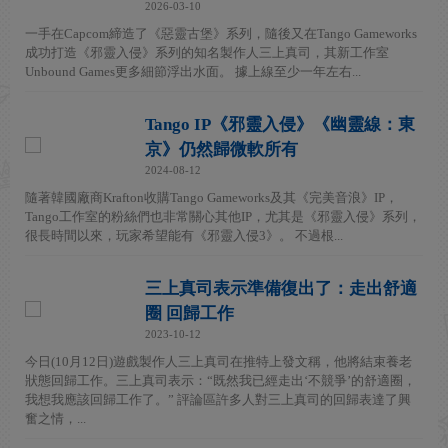
2026-03-10
一手在Capcom締造了《惡靈古堡》系列，隨後又在Tango Gameworks
成功打造《邪靈入侵》系列的知名製作人三上真司，其新工作室
Unbound Games更多細節浮出水面。 據上線至少一年左右...
Tango IP《邪靈入侵》《幽靈線：東
京》仍然歸微軟所有
2024-08-12
隨著韓國廠商Krafton收購Tango Gameworks及其《完美音浪》IP，
Tango工作室的粉絲們也非常關心其他IP，尤其是《邪靈入侵》系列，
很長時間以來，玩家希望能有《邪靈入侵3》。 不過根...
三上真司表示準備復出了：走出舒適
圈 回歸工作
2023-10-12
今日(10月12日)遊戲製作人三上真司在推特上發文稱，他將結束養老
狀態回歸工作。三上真司表示：“既然我已經走出‘不競爭’的舒適圈，
我想我應該回歸工作了。” 評論區許多人對三上真司的回歸表達了興
奮之情，...