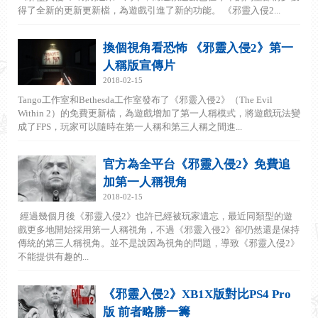
得了全新的更新更新檔，為遊戲引進了新的功能。 《邪靈入侵2...
換個視角看恐怖 《邪靈入侵2》第一
人稱版宣傳片
2018-02-15
Tango工作室和Bethesda工作室發布了《邪靈入侵2》（The Evil
Within 2）的免費更新檔，為遊戲增加了第一人稱模式，將遊戲玩法變
成了FPS，玩家可以隨時在第一人稱和第三人稱之間進...
官方為全平台《邪靈入侵2》免費追
加第一人稱視角
2018-02-15
經過幾個月後《邪靈入侵2》也許已經被玩家遺忘，最近同類型的遊
戲更多地開始採用第一人稱視角，不過《邪靈入侵2》卻仍然還是保持
傳統的第三人稱視角。並不是說因為視角的問題，導致《邪靈入侵2》
不能提供有趣的...
《邪靈入侵2》XB1X版對比PS4 Pro
版 前者略勝一籌