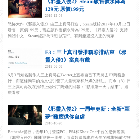
《邪靈入侵2》Steam版售價永降為
129元 原價199元
2019-12-04
恐怖大作《邪靈入侵2》由三上真司打造，Steam版於2017年10月12日
發售，原價199元，現在該作售價永降為129元。《邪靈入侵2》支持
簡體中文，Steam總評為“特別好評”。有興趣還沒入正的玩家...
E3：三上真司發推稱彩排結束 《邪
靈入侵3》當真有戲
2019-06-08
6月3日知名製作人三上真司在Twitter上宣布自己下周將去E3商務旅
行，而這條簡單的推文也引發了大量玩家和外媒的關注。而今（8）日
三上真司再次在推特上做出了簡短的回報：“彩排第一天，結束”。這
麽看來...
《邪靈入侵2》一周年更新：全新“噩
夢”難度供你自虐
2018-10-28
Bethesda發行，去年10月登陸PC，PS4和Xbox One平台的恐怖遊戲
《邪靈入侵2》剛剛迎來一周年，而這款遊戲也在今年的萬聖節前夕獲