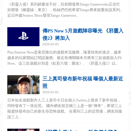
《邪靈入侵》系列銷量並不好，目前開發商Tango Gameworks正在忙
於開發《幽靈線：東京》，粉絲們仍然希望Tango將來能重拾該系列。
近日外媒Somos Xbox發現Tango Gamewor...
傳PS Now 5月遊戲陣容曝光 《邪靈入
侵2》將加入
2020-05-05
PlayStation Now是索尼推出的遊戲串流服務，隨著技術的進步，越來
越多的玩家開始訂閱該服務。最近有傳聞稱本月將有三款遊戲加入PS
Now。這三款遊戲分別是《虹彩六號：圍攻》、《邪靈入侵2》以...
三上真司發布新年祝福 曝個人最新近
照
2020-01-01
日本知名遊戲製作人三上真司今日在個人Twitter上發表了新年祝福，
同時發布了一張近照。 國外網友留言稱三上是一個“傳奇”，希望三上
能盡快發布自己的新生存恐怖遊戲。 在看到三上的近照後，網友回復
說三上...