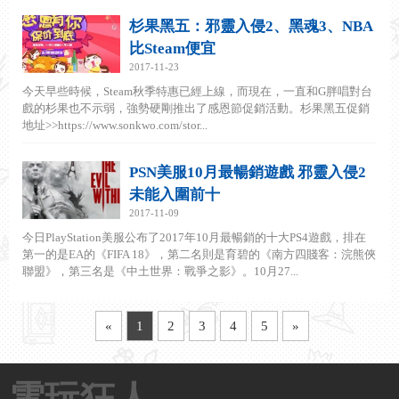
杉果黑五：邪靈入侵2、黑魂3、NBA
比Steam便宜
2017-11-23
今天早些時候，Steam秋季特惠已經上線，而現在，一直和G胖唱對台
戲的杉果也不示弱，強勢硬剛推出了感恩節促銷活動。杉果黑五促銷
地址>>https://www.sonkwo.com/stor...
PSN美服10月最暢銷遊戲 邪靈入侵2
未能入圍前十
2017-11-09
今日PlayStation美服公布了2017年10月最暢銷的十大PS4遊戲，排在
第一的是EA的《FIFA 18》，第二名則是育碧的《南方四賤客：浣熊俠
聯盟》，第三名是《中土世界：戰爭之影》。10月27...
«
1
2
3
4
5
»
電玩狂人