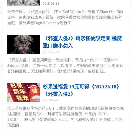
2018-01-14
去年年底，《邪靈入侵2》（The Evil Within 2）獲得了Xbox One X的
支持，這也使它成為了最新一款同時獲得索尼和微軟高端主機支持的
遊戲。國外媒體Digital Foundry運行了...
《邪靈入侵2》畸形怪物設定圖 極度
重口膽小勿入
2017-12-27
《邪靈入侵2》開發周期比一代短得多，導演由一代 DLC 導演John
Johanas 負責。從第一代 DLC 可以看出，年輕的歐美導演John 更喜歡
乾淨的畫風，玩法強調潛行，怪物設計更畸形，這種強烈...
杉果送福袋 19元可得《NBA2K18》
《邪靈入侵2》
2017-12-27
今天是杉果冬季特惠第6天了，此前我們預告過的18.8元福袋將在今晚
7點開售。從福袋當中，玩家可以獲得折後價139元的《NBA
2K18》、99元的《榮耀戰魂》和99元的《邪靈入侵2》等遊戲，而最
便宜的...