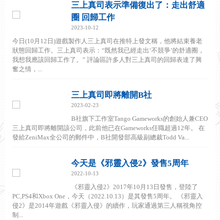
三上真司表示準備復出了：走出舒適
圈 回歸工作
2023-10-12
今日(10月12日)遊戲製作人三上真司在推特上發文稱，他將結束養老
狀態回歸工作。三上真司表示：“既然我已經走出‘不競爭’的舒適圈，
我想我應該回歸工作了。” 評論區許多人對三上真司的回歸表達了興
奮之情，...
三上真司即將離開B社
2023-02-23
B社旗下工作室Tango Gameworks的創始人兼CEO
三上真司即將離開該公司，此前他已在Gameworks任職超過12年。 在
發給ZeniMax全公司的郵件中，B社開發部高級副總裁Todd Va...
今天是《邪靈入侵2》發售5周年
2022-10-13
《邪靈入侵2》2017年10月13日發售，登陸了
PC,PS4和Xbox One，今天（2022.10.13）是其發售5周年。 《邪靈入
侵2》是2014年遊戲《邪靈入侵》的續作，玩家通過第三人稱視角控
制...