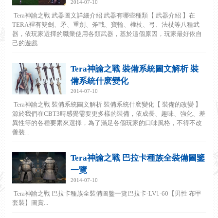
2014-07-10
Tera神諭之戰 武器圖文詳細介紹 武器有哪些種類【 武器介紹 】在
TERA裡有雙劍、矛、重劍、斧戟、寶輪、權杖、弓、法杖等八種武
器，依玩家選擇的職業使用各類武器，基於這個原因，玩家最好依自
己的遊戲...
Tera神諭之戰 裝備系統圖文解析 裝
備系統什麽變化
2014-07-10
Tera神諭之戰 裝備系統圖文解析 裝備系統什麽變化【 裝備的改變 】
源於我們在CBT3時感覺需要更多樣的裝備，依成長、趣味、強化、差
異性等的各種要素來選擇，為了滿足各個玩家的口味風格，不得不改
善裝...
Tera神諭之戰 巴拉卡種族全裝備圖鑒
一覽
2014-07-10
Tera神諭之戰 巴拉卡種族全裝備圖鑒一覽巴拉卡-LV1-60【男性 布甲
套裝】圖賞...