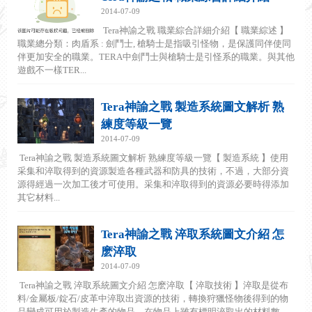
2014-07-09
Tera神諭之戰 職業綜合詳細介紹【 職業綜述 】
職業總分類：肉盾系 : 劍鬥士, 槍騎士是指吸引怪物，是保護同伴使同
伴更加安全的職業。TERA中劍鬥士與槍騎士是引怪系的職業。與其他
遊戲不一樣TER...
Tera神諭之戰 製造系統圖文解析 熟
練度等級一覽
2014-07-09
Tera神諭之戰 製造系統圖文解析 熟練度等級一覽【 製造系統 】使用
采集和淬取得到的資源製造各種武器和防具的技術，不過，大部分資
源得經過一次加工後才可使用。采集和淬取得到的資源必要時得添加
其它材料...
Tera神諭之戰 淬取系統圖文介紹 怎
麽淬取
2014-07-09
Tera神諭之戰 淬取系統圖文介紹 怎麽淬取【 淬取技術 】淬取是從布
料/金屬板/錠石/皮革中淬取出資源的技術，轉換狩獵怪物後得到的物
品變成可用於製造生產的物品。在物品上雖有標明淬取出的材料數