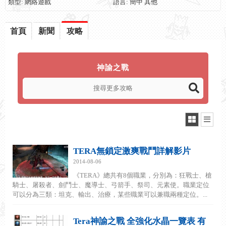
類型: 網絡遊戲
語言: 簡中 其他
首頁
新聞
攻略
神諭之戰
TERA無鎖定激爽戰鬥詳解影片
2014-08-06
《TERA》總共有8個職業，分別為：狂戰士、槍
騎士、屠殺者、劍鬥士、魔導士、弓箭手、祭司、元素使。職業定位
可以分為三類：坦克、輸出、治療，某些職業可以兼職兩種定位。...
Tera神諭之戰 全強化水晶一覽表 有