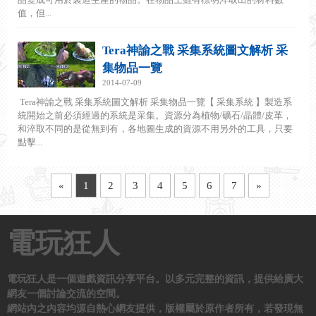
值，但...
Tera神諭之戰 采集系統圖文解析 采
集物品一覽
2014-07-09
Tera神諭之戰 采集系統圖文解析 采集物品一覽【 采集系統 】製造系
統開始之前必須經過的系統是采集。資源分為植物/礦石/晶體/皮革，
和淬取不同的是從無到有，各地圖生成的資源不用另外的工具，只要
點擊...
«
1
2
3
4
5
6
7
»
電玩狂人
電玩狂人是一個遊戲資訊分享平台。以多元完整的資訊，提供給廣大
網友一個討論交流的空間。
網站內之內容均源自熱心網友提供，版權屬於原作者所有，若發現無