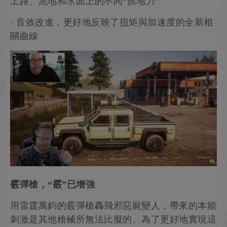
土路、泥地和水面上的不同“抓地力”
· 音效改進，更好地反映了扭矩與加速度的全新相
關曲線
霰彈槍，“霰”已增強
用雷霆萬鈞的霰彈槍轟飛邪惡屍變人，帶來的本能
刺激是其他槍械所無法比擬的。為了更好地實現這