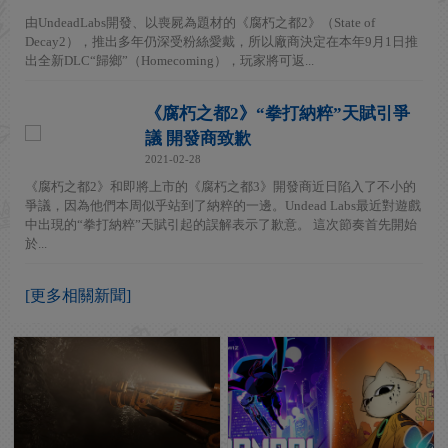
由UndeadLabs開發、以喪屍為題材的《腐朽之都2》（State of
Decay2），推出多年仍深受粉絲愛戴，所以廠商決定在本年9月1日推
出全新DLC“歸鄉”（Homecoming），玩家將可返...
《腐朽之都2》“拳打納粹”天賦引爭
議 開發商致歉
2021-02-28
《腐朽之都2》和即將上市的《腐朽之都3》開發商近日陷入了不小的
爭議，因為他們本周似乎站到了納粹的一邊。Undead Labs最近對遊戲
中出現的“拳打納粹”天賦引起的誤解表示了歉意。 這次節奏首先開始
於...
[更多相關新聞]