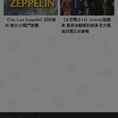
《The Last Zeppelin》試玩發
《太空戰士14》Switch2版翻
布 複古2D戰鬥射擊
車 黑屏加載慢到崩潰 官方緊
急回應正在修複