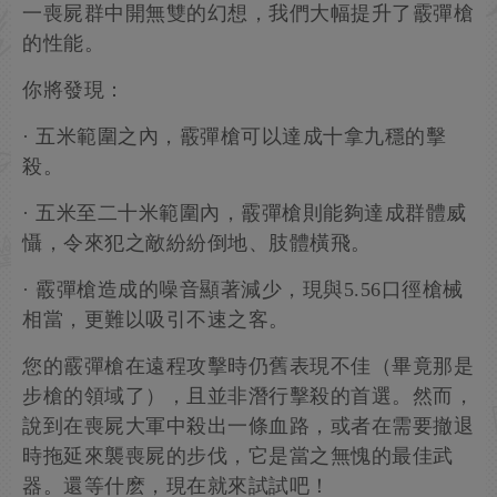
一喪屍群中開無雙的幻想，我們大幅提升了霰彈槍
的性能。
你將發現：
· 五米範圍之內，霰彈槍可以達成十拿九穩的擊
殺。
· 五米至二十米範圍內，霰彈槍則能夠達成群體威
懾，令來犯之敵紛紛倒地、肢體橫飛。
· 霰彈槍造成的噪音顯著減少，現與5.56口徑槍械
相當，更難以吸引不速之客。
您的霰彈槍在遠程攻擊時仍舊表現不佳（畢竟那是
步槍的領域了），且並非潛行擊殺的首選。然而，
說到在喪屍大軍中殺出一條血路，或者在需要撤退
時拖延來襲喪屍的步伐，它是當之無愧的最佳武
器。還等什麽，現在就來試試吧！