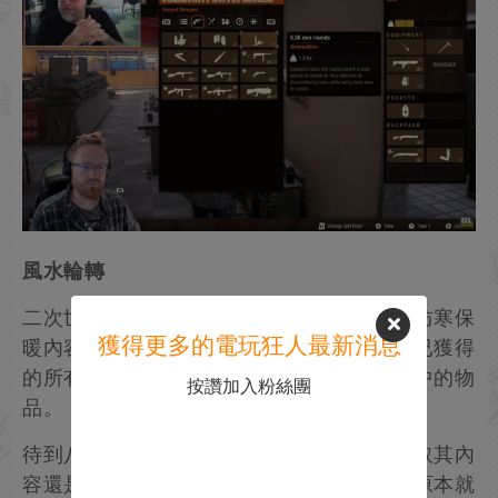
風水輪轉
二次世界大戰包的回歸，也意味著我們要與防寒保
獲得更多的電玩狂人最新消息
暖內容包暫時道別。務必記得，您仍可保留已獲得
的所有物品，但將無法再獲取已退役內容包中的物
按讚加入粉絲團
品。
待到八月，則輪到便攜武器包（上次可以獲取其內
容還是在三月）重返遊戲！除了該內容包中原本就