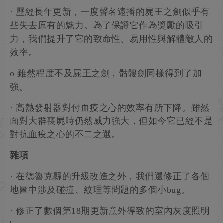
· 歷經長年更新，一度聲名遠播的屍王之劍似乎有
些失去原有的魅力。為了保證它作為獎勵的吸引
力，我們提升了它的致命性、易用性與解體敵人的
效率。
o 雖然程度不及屍王之劍，骷髏劍同樣得到了加
強。
· 高熱發射器對付血疫之心的效率有所下降。雖然
面對大群喪屍時仍然威力強大，但如今它已經不是
對抗血疫之心的不二之選。
雜項
· 在德魯克縣的升級改造之外，我們還修正了各個
地圖中涉及碰撞、紋理等問題的多個小bug。
· 修正了數個第18期更新意外導致的室內灰度照明