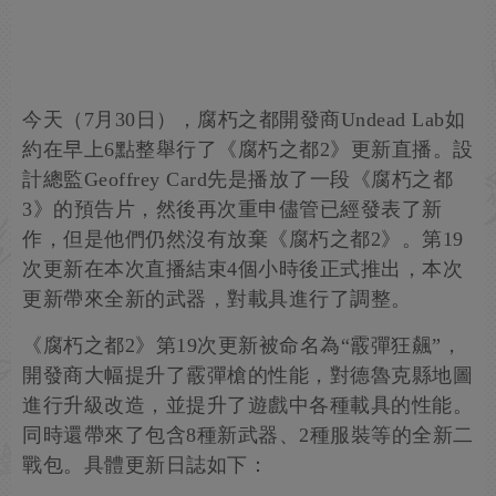
今天（7月30日），腐朽之都開發商Undead Lab如
約在早上6點整舉行了《腐朽之都2》更新直播。設
計總監Geoffrey Card先是播放了一段《腐朽之都
3》的預告片，然後再次重申儘管已經發表了新
作，但是他們仍然沒有放棄《腐朽之都2》。第19
次更新在本次直播結束4個小時後正式推出，本次
更新帶來全新的武器，對載具進行了調整。
《腐朽之都2》第19次更新被命名為“霰彈狂飆”，
開發商大幅提升了霰彈槍的性能，對德魯克縣地圖
進行升級改造，並提升了遊戲中各種載具的性能。
同時還帶來了包含8種新武器、2種服裝等的全新二
戰包。具體更新日誌如下：