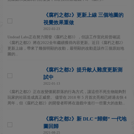
《腐朽之都2》更新上線 三個地圖的
視覺效果重做
2022-02-23
Undead Labs正在努力開發《腐朽之都3》，但該工作室此前曾確認
《腐朽之都2》將在2022全年繼續獲得內容更新。近日《腐朽之都2》
更新上線，帶來了幾個明顯的改動，最明顯的改動是該作三個原始地
圖的...
《腐朽之都2》提升敵人難度更新測
試中
2022-01-13
《腐朽之都2》正在改變僵屍群落的行為方式，讓這些不死生物能夠對
玩家的社區造成真正威脅。 儘管在 2018 年 5 月首次亮相已經過去快 4
周年，但《腐朽之都2》的開發者即將在遊戲中進行一些重大的改動...
《腐朽之都2》新 DLC “歸鄉” 一代地
圖回歸
2021-08-25