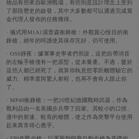
物品有些來自歐洲戰場，有些則是設計理念上受到
了那段歷史的啟發，其中大多數都可以通過完成賞
金代理人發布的任務獲得。
· 儀式用M1A1湯普森衝鋒槍：外觀賞心悅目的衝
鋒槍，經年的呵護使其保存完好，仍可使用。
· OSS靜夜：據軍事史學者們所說，這把自帶消音
的左輪手槍僅有一把原型，從未量產。不過，鑒於
這些人都已經死了，就算你執意想零距離體驗它的
威力、精準度與驚人射程，也再不會有人阻止你
了。
· MP40衝鋒槍：一把20世紀德國戰時武器，作為
戰利品由一名美國步兵帶了回家。其較小的口徑、
適中的射速、較長的槍體，使之作為突擊平台使用
起來異常得心應手。
· FBI作戰步槍：以軍用勃朗寧自動步槍為基礎的