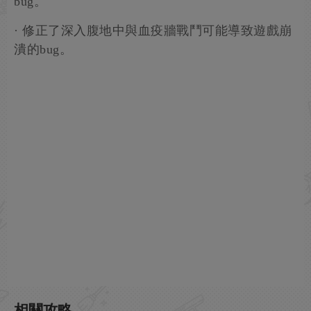
bug。
· 修正了深入腹地中與血疫牆戰鬥可能導致遊戲崩
潰的bug。
相關攻略