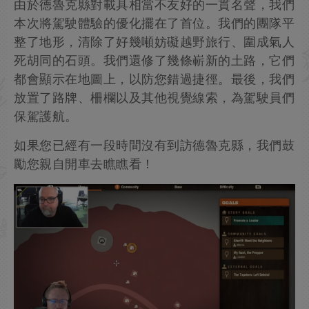
由於德魯克縣對載具相當不友好的一貫名聲，我們
本次將駕駛體驗的優化擺在了首位。我們的團隊平
整了地形，清除了好幾噸妨礙越野旅行、圍成氣人
死胡同的石頭。我們還修了幾條嶄新的土路，它們
都會顯示在地圖上，以防您錯過捷徑。最後，我們
放置了路牌、柵欄以及其他視覺線索，為駕駛員們
保駕護航。
如果您已經有一段時間沒有到訪德魯克縣，我們鼓
勵您親自開車去瞧瞧看！