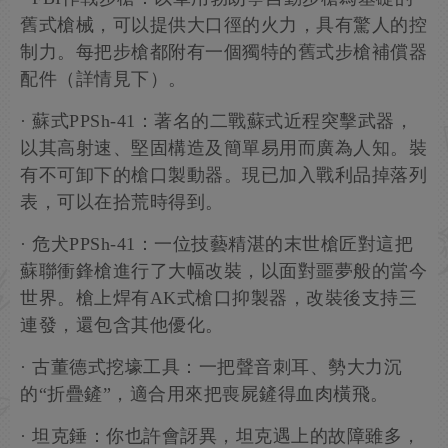
舊式槍械，可以提供大口徑的火力，具有驚人的控
制力。每把步槍都附有一個獨特的舊式步槍補償器
配件（詳情見下）。
· 蘇式PPSh-41：著名的二戰蘇式近程突擊武器，
以其高射速、堅固構造及簡單易用而廣為人知。裝
有不可卸下的槍口製動器。現已加入戰利品掉落列
表，可以在拾荒時得到。
· 危犬PPSh-41：一位技藝精湛的末世槍匠對這把
蘇聯衝鋒槍進行了大幅改裝，以面對噩夢般的當今
世界。槍上焊有AK式槍口抑製器，改裝後支持三
連發，還包含其他優化。
· 古董德式挖壕工具：一把聲音刺耳、勢大力沉
的“折疊鏟”，適合用來把喪屍鏟得血肉橫飛。
· 坦克錘：你也許會訝異，坦克遇上的故障雖多，