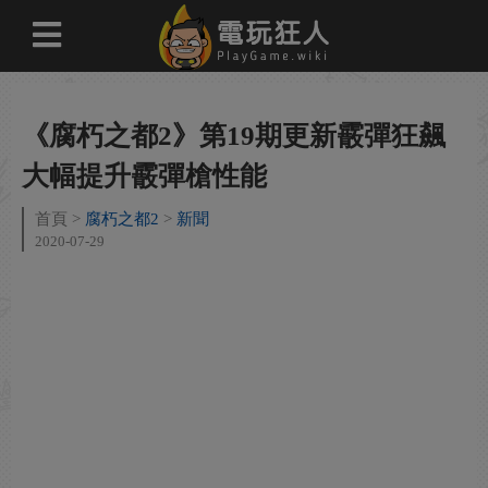
《腐朽之都2》第19期更新霰彈狂飆
大幅提升霰彈槍性能
首頁
腐朽之都2
新聞
2020-07-29