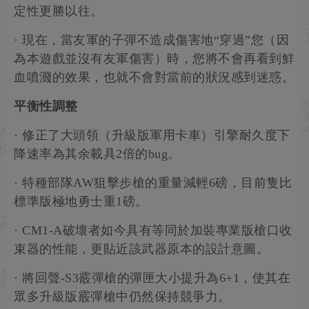
定性更勝以往。
· 現在，當友軍的子彈不造成傷害地“穿過”您（因
為本遊戲並沒有友軍傷害）時，您將不會再看到鮮
血噴濺的效果，也就不會對當前的狀況感到迷惑。
平衡性調整
· 修正了大頭領（升級版軍用卡車）引擎耐久度下
降速率為其余載具2倍的bug。
· 特種部隊AW狙擊步槍的重量減輕6磅，目前隻比
標準版極地勇士重1磅。
· CM1-A破壞者如今具有等同於加裝專業版槍口收
束器的性能，更貼近該武器原本的設計意圖。
· 將回聲-S3霰彈槍的彈匣大小提升為6+1，使其在
眾多升級版霰彈槍中仍然保持競爭力。