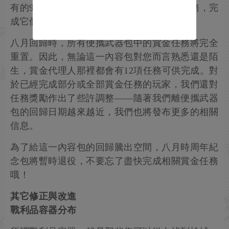
有的9款武器，我們還將加入3個全新賞金任務，完
成它們即可贏得全新物品。
八月回歸時，所有便攜武器包中的賞金任務將完全
重置。因此，無論這一內容包對您而言熟悉還是陌
生，賞金代理人那裡都會有12項任務可供完成。對
於已經完成部分或全部賞金任務的玩家，我們還對
任務獎勵作出了些許調整——隨著我們離便攜武器
包的回歸日期越來越近，我們也將發布更多的相關
信息。
為了給這一內容包的回歸騰出空間，八月時周年紀
念包將暫時退役，不要忘了盡快完成相關賞金任務
哦！
其它修正與改進
戰利品容器分布