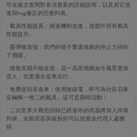
可在後文查閱對各項更新的詳細說明，以及其它改
進與bug修正的完整列表。
· 載具性能提高：經過機制改進，遊戲中所有載具
性能提升。
· 霰彈槍加強：我們的噴子擊退喪屍的停止力得到
了飛躍。
· 德魯克縣升級改造：這一高原地圖如今風景更加
宜人，也更適合駕車出行。
· 免費巡回采血車：使用無線電，即可為社區召來
這輛獨一無二的載具。這可是限時活動！
· 二次世界大戰包回歸已經發布的武器將加入掉落
列表，全新武器與裝扮則可以從賞金代理人處獲
得。