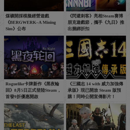
煤礦開採模擬經營遊戲
《閃避刺客》亮相Steam賽博
《BERGWERK–A Mining
朋克遊戲節，攜手《九日》推
Sim》公布
出捆綁折扣
Roguelike卡牌新作《黑夜輪
《三國志 14 with 威力加強傳
回》8月5日正式登陸Steam，
承版》現已開放 Steam 版預
首發9折優惠開啟
購！同時公開宣傳影片！