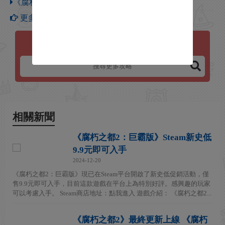
《腐朽之都2》武器 手工製弩怎麽樣
更多【腐朽之都2】攻略
腐朽之都2
相關新聞
《腐朽之都2：巨霸版》Steam新史低
9.9元即可入手
2024-12-20
《腐朽之都2：巨霸版》現已在Steam平台開啟了新史低促銷活動，僅
售9.9元即可入手，目前這款遊戲在平台上為特別好評。感興趣的玩家
可以考慮入手。 Steam商店地址：點我進入 遊戲介紹： 《腐朽之都2...
《腐朽之都2》最終更新上線 《腐朽