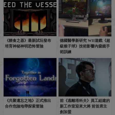
《餵食之器》最新試玩發布
德國醫學新研究 WII遊戲《超
培育神秘神明恐怖冒險
級猴子球》技術影響內窺鏡手
術訓練
《共聚遺忘之地》正式推出
前《逃離塔科夫》員工組建的
合作危險地帶探索冒險
新工作室迎來大將 前首席主
創加盟