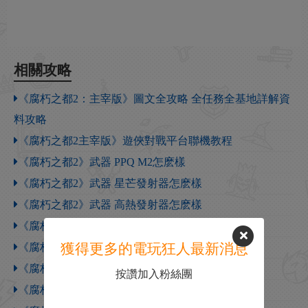
相關攻略
《腐朽之都2：主宰版》圖文全攻略 全任務全基地詳解資
料攻略
《腐朽之都2主宰版》遊俠對戰平台聯機教程
《腐朽之都2》武器 PPQ M2怎麽樣
《腐朽之都2》武器 星芒發射器怎麽樣
《腐朽之都2》武器 高熱發射器怎麽樣
《腐朽之都2》武器 M32 MGL榴彈發射器怎麽樣
獲得更多的電玩狂人最新消息
《腐朽之都2》武器 M203卓越者怎麽樣
《腐朽之都2》武器 BML-40怎麽樣
按讚加入粉絲團
《腐朽之都2》武器 手工製帶瞄具的弩怎麽樣