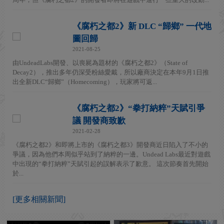
《腐朽之都2》新 DLC “歸鄉” 一代地
圖回歸
2021-08-25
由UndeadLabs開發、以喪屍為題材的《腐朽之都2》（State of
Decay2），推出多年仍深受粉絲愛戴，所以廠商決定在本年9月1日推
出全新DLC“歸鄉”（Homecoming），玩家將可返...
《腐朽之都2》“拳打納粹”天賦引爭
議 開發商致歉
2021-02-28
《腐朽之都2》和即將上市的《腐朽之都3》開發商近日陷入了不小的
爭議，因為他們本周似乎站到了納粹的一邊。Undead Labs最近對遊戲
中出現的“拳打納粹”天賦引起的誤解表示了歉意。 這次節奏首先開始
於...
[更多相關新聞]