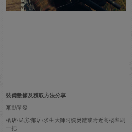
裝備數據及獲取方法分享
泵動單發
槍店/民房/鄰居/求生大師阿姨屍體或附近高概率刷
一把