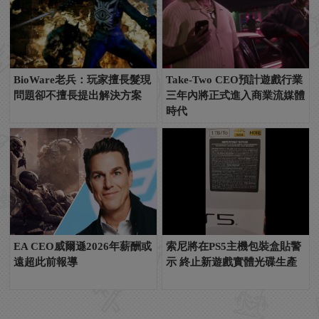
BioWare老兵：玩家擅長髮現
Take-Two CEO預計遊戲行業
問題卻不擅長提出解決方案
三年內將正式進入商業流媒體
時代
EA CEO威爾遜2026年薪酬或
索尼將在PS5主機包裝盒貼警
遠超此前報導
示 終止新遊戲實體光碟生產