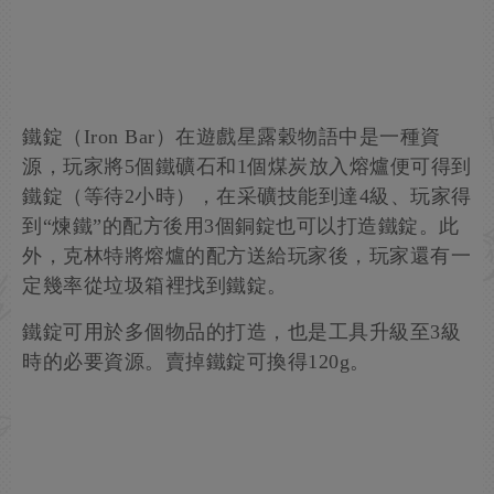
鐵錠（Iron Bar）在遊戲星露穀物語中是一種資
源，玩家將5個鐵礦石和1個煤炭放入熔爐便可得到
鐵錠（等待2小時），在采礦技能到達4級、玩家得
到“煉鐵”的配方後用3個銅錠也可以打造鐵錠。此
外，克林特將熔爐的配方送給玩家後，玩家還有一
定幾率從垃圾箱裡找到鐵錠。
鐵錠可用於多個物品的打造，也是工具升級至3級
時的必要資源。賣掉鐵錠可換得120g。