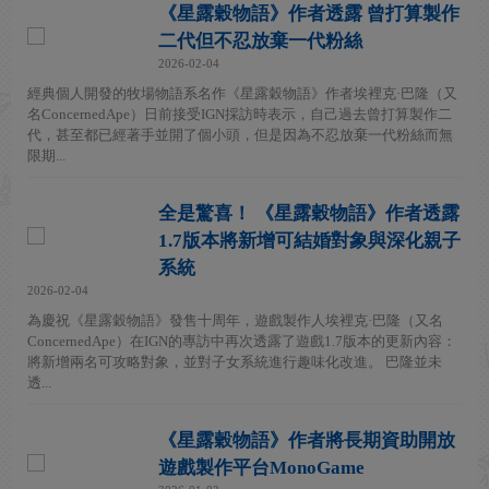
《星露穀物語》作者透露 曾打算製作
二代但不忍放棄一代粉絲
2026-02-04
經典個人開發的牧場物語系名作《星露穀物語》作者埃裡克·巴隆（又
名ConcernedApe）日前接受IGN採訪時表示，自己過去曾打算製作二
代，甚至都已經著手並開了個小頭，但是因為不忍放棄一代粉絲而無
限期...
全是驚喜！ 《星露穀物語》作者透露
1.7版本將新增可結婚對象與深化親子
系統
2026-02-04
為慶祝《星露穀物語》發售十周年，遊戲製作人埃裡克·巴隆（又名
ConcernedApe）在IGN的專訪中再次透露了遊戲1.7版本的更新內容：
將新增兩名可攻略對象，並對子女系統進行趣味化改進。 巴隆並未
透...
《星露穀物語》作者將長期資助開放
遊戲製作平台MonoGame