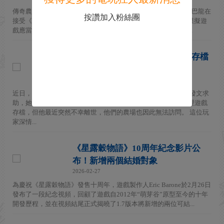
傳奇農場模擬遊戲《星露穀物語》的作者ConcernedApe埃裡克·巴龍在
按讚加入粉絲團
接受《GameInformer》新採訪時表示，他認為一款優秀的生活模擬遊
戲應當包含破壞他人家庭以及隨之而來的醜陋後果。他解釋到...
《星露谷》玩家為去世愛人找回存檔
製作人暖心幫助
2026-02-28
近日，一位《星露穀物語》女玩家向遊戲製作人ConcernedApe發文求
助，她與她的愛人多年來一起遊玩多人模式，平時都是愛人管理遊戲
存檔，但他最近突然不幸離世，他們的農場也因此無法訪問。 這位玩
家深情...
《星露穀物語》10周年紀念影片公
布！新增兩個結婚對象
2026-02-27
為慶祝《星露穀物語》發售十周年，遊戲製作人Eric Barone於2月26日
發布了一段紀念視頻，回顧了遊戲自2012年“萌芽谷”原型至今的十年
開發歷程，並在視頻結尾正式揭曉了1.7版本將新增的兩位可結...