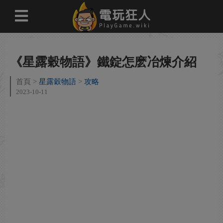
《星露穀物語》鐵錠怎麽冶煉介紹
首頁
星露穀物語
攻略
2023-10-11