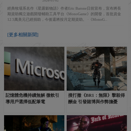
2026-01-02
經典牧場系名作《星露穀物語》作者Eric Barone日前宣布，宣布將長
期資助獨立遊戲開發輔助工具平台《MonoGame》的開發，首批資金
12.5萬美元已經捐助，今後還將按月定期資助。 ·《MonoG...
[更多相關新聞]
記憶體危機持續無解 微軟引
搜打撤《BR1：無限》擊殺得
導用戶選擇低配筆電
酬金 引發賭博與作弊擔憂