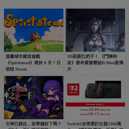
溫馨城市建造遊戲
3D區新扛把子！ 《鬥陣特
《Spiritstead》將於 8 月 7 日
攻》發布紫發禦姐D.Mon宣傳
登陸 Steam
片
古神已就位，你準備好了嗎？
Switch2全球累計出貨2368萬