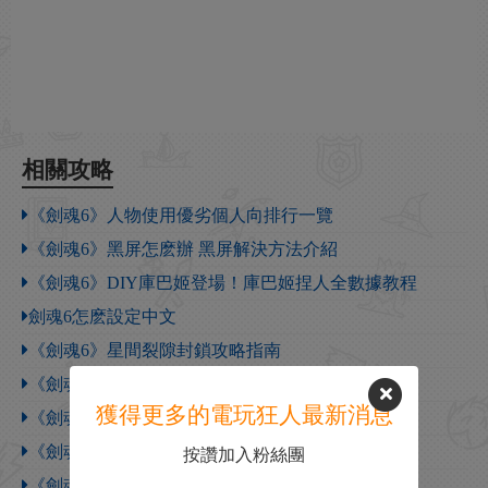
相關攻略
《劍魂6》人物使用優劣個人向排行一覽
《劍魂6》黑屏怎麽辦 黑屏解決方法介紹
《劍魂6》DIY庫巴姬登場！庫巴姬捏人全數據教程
劍魂6怎麽設定中文
《劍魂6》星間裂隙封鎖攻略指南
《劍魂6》RE逆刃系統克制關係詳解
獲得更多的電玩狂人最新消息
《劍魂6》武器回血技能機制詳解
《劍魂6》武器改造技巧指南
按讚加入粉絲團
《劍魂6》21：9分辨率設定教程