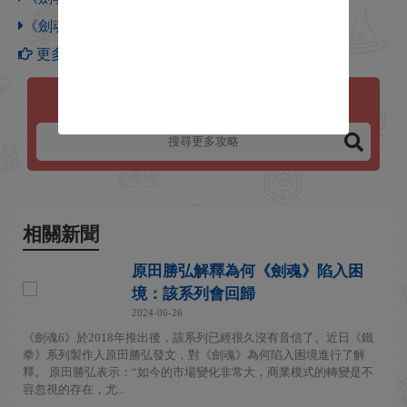
《劍魂6》Groh古羅常用基礎連招推薦
更多【劍魂6】攻略
劍魂6
相關新聞
原田勝弘解釋為何《劍魂》陷入困
境：該系列會回歸
2024-06-26
《劍魂6》於2018年推出後，該系列已經很久沒有音信了。近日《鐵
拳》系列製作人原田勝弘發文，對《劍魂》為何陷入困境進行了解
釋。 原田勝弘表示：“如今的市場變化非常大，商業模式的轉變是不
容忽視的存在，尤...