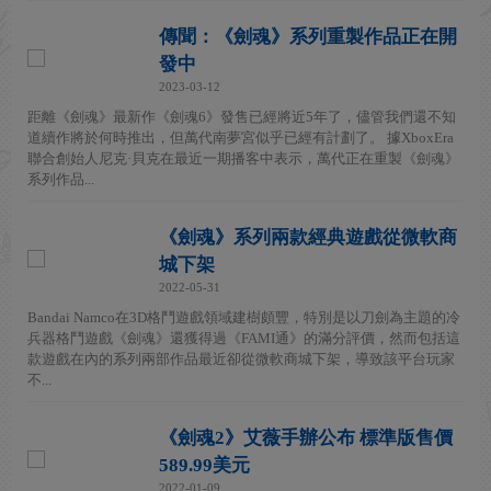
傳聞：《劍魂》系列重製作品正在開
發中
2023-03-12
距離《劍魂》最新作《劍魂6》發售已經將近5年了，儘管我們還不知
道續作將於何時推出，但萬代南夢宮似乎已經有計劃了。 據XboxEra
聯合創始人尼克·貝克在最近一期播客中表示，萬代正在重製《劍魂》
系列作品...
《劍魂》系列兩款經典遊戲從微軟商
城下架
2022-05-31
Bandai Namco在3D格鬥遊戲領域建樹頗豐，特別是以刀劍為主題的冷
兵器格鬥遊戲《劍魂》還獲得過《FAMI通》的滿分評價，然而包括這
款遊戲在內的系列兩部作品最近卻從微軟商城下架，導致該平台玩家
不...
《劍魂2》艾薇手辦公布 標準版售價
589.99美元
2022-01-09