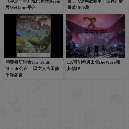
《神之一手》現已登陸Steam
台，《瑪利歐賽車：世界》銷
與WeGame平台
量破1500萬
開發者研討會The Tenth
EA可能考慮出售BioWare和
Mosaic公布 上田文人吉田修
其他IP
平等參會