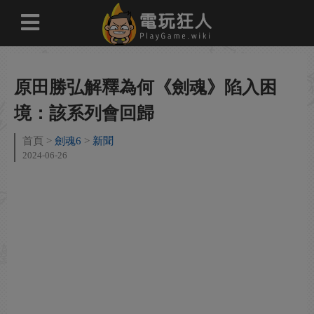
原田勝弘解釋為何《劍魂》陷入困
境：該系列會回歸
首頁
劍魂6
新聞
2024-06-26