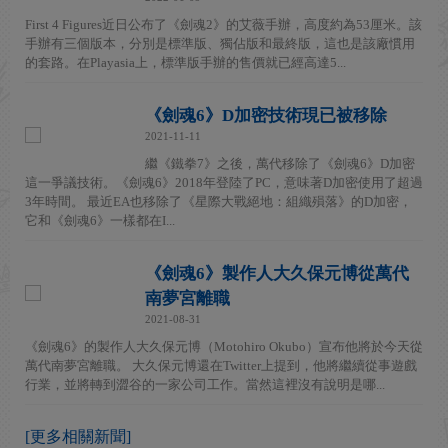
First 4 Figures近日公布了《劍魂2》的艾薇手辦，高度約為53厘米。該
手辦有三個版本，分別是標準版、獨佔版和最終版，這也是該廠慣用
的套路。在Playasia上，標準版手辦的售價就已經高達5...
《劍魂6》D加密技術現已被移除
2021-11-11
繼《鐵拳7》之後，萬代移除了《劍魂6》D加密
這一爭議技術。《劍魂6》2018年登陸了PC，意味著D加密使用了超過
3年時間。 最近EA也移除了《星際大戰絕地：組織殞落》的D加密，
它和《劍魂6》一樣都在I...
《劍魂6》製作人大久保元博從萬代
南夢宮離職
2021-08-31
《劍魂6》的製作人大久保元博（Motohiro Okubo）宣布他將於今天從
萬代南夢宮離職。 大久保元博還在Twitter上提到，他將繼續從事遊戲
行業，並將轉到澀谷的一家公司工作。當然這裡沒有說明是哪...
[更多相關新聞]