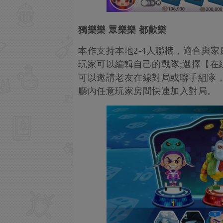
獨樂樂 眾樂樂 都歡樂
本作支持本地2-4人聯機，適合與
玩家可以編輯自己的戰隊;選擇【在線模
可以邀請老友在線對局或聯手組隊
廳內任意玩家房間快速加入對局。