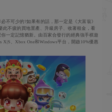
年必不可少的?如果有的話，那一定是《大富翁》
樂此不疲的買地置產、升級房子、收著租金，看
景你一定記憶猶新。由百家合發行的經典強手棋遊
s X|S、Xbox One和Windows平台，開啟10%優惠