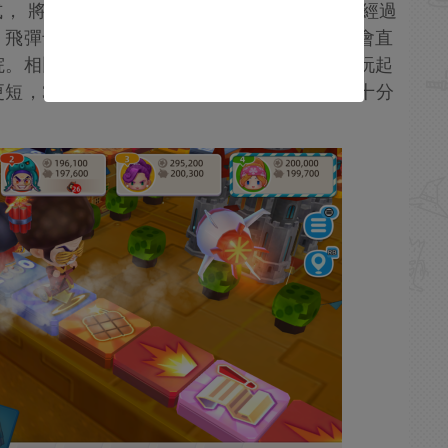
式， 將傳統模式地產格變為特殊卡片格，玩家經過
，飛彈卡等，時不時給對手來一個驚喜，對手會直
院。相比較傳統玩法，熱鬥模式下節奏更快，玩起
短，30分鐘左右就能完成一局，對於萌新也十分