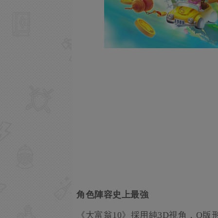
角色陣容史上最強
《大富翁10》採用純3D視角，Q