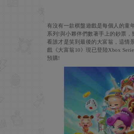
有沒有一款棋盤遊戲是每個人的童
系列!與小夥伴們數著手上的鈔票，
看誰才是笑到最後的大富翁，這情
戲《大富翁10》現已登陸Xbox Serie
預購!