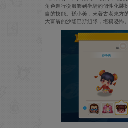
角色進行從服飾到坐騎的個性化裝扮
自的技能。孫小美，來著古老東方
大富翁的沙隆巴斯組隊，堪稱恐怖