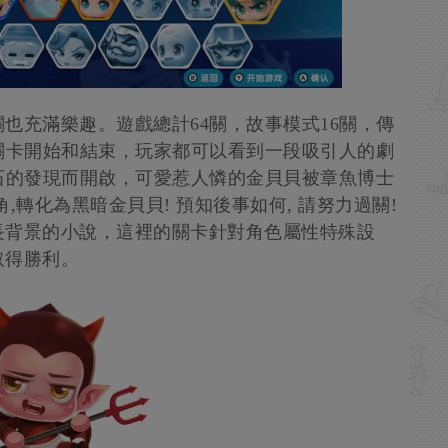
也充滿樂趣。遊戲總計64關，故事模式16關，傳
關卡開始和結束，玩家都可以看到一段吸引人的劇
石的發現而開啟，可愛惹人憐的金貝貝被章魚博士
,轉化為黑暗金貝貝! 預知後事如何, 請努力過關!
長背景的小說，這裡的關卡針對角色屬性特殊設
取得勝利。