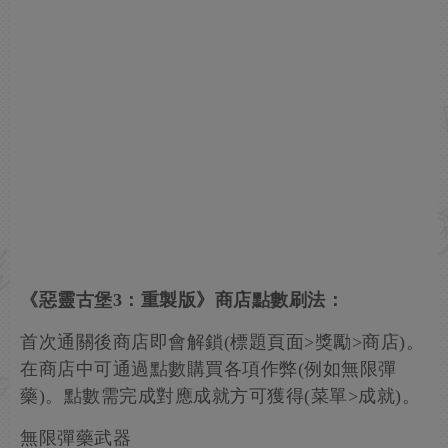
《惡靈古堡3：重製版》商店點數刷法：
首次通關後商店即會解鎖(標題頁面>獎勵>商店)。
在商店中可通過點數購買各項作弊(例如無限彈
藥)。點數需完成對應成就方可獲得(菜單>成就)。
無限彈藥武器