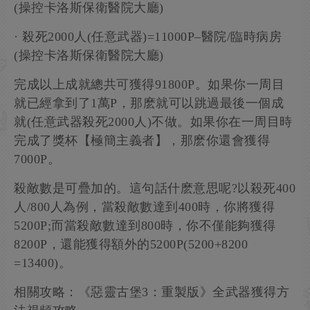
(操控卡洛斯保衛醫院大廳)
· 殺死2000人(任意武器)=11000P–醫院/臨時病房
(操控卡洛斯保衛醫院大廳)
完成以上成就總共可獲得91800P。如果你一周目
就已經拿到了1萬P，那麽就可以跳過最後一個成
就(任意武器殺死2000人)不做。如果你在一周目時
完成了獎杯【極簡主義者】，那麽你還會獲得
7000P。
殺敵數是可疊加的。這句話什麽意思呢?以殺死400
人/800人為例，當殺敵數達到400時，你將獲得
5200P;而當殺敵數達到800時，你不僅能夠獲得
8200P，還能獲得額外的5200P(5200+8200
=13400)。
相關攻略：《惡靈古堡3：重製版》全武器獲得方