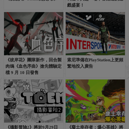
戲盛宴！
《彼岸花》團隊新作，回合製
索尼準備在PlayStation上更頻
肉鴿《血色序曲》搶先體驗定
繁地投入廣告
檔 9 月 10 日發售
《攝影冒險2》將於9月29日
《廢土幸存者：爆心英雄》將