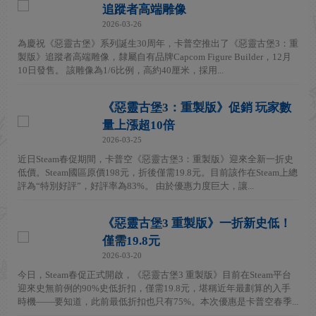
追蹤者高端雕像
2026-03-26
為慶祝《惡靈古堡》系列誕生30周年，卡普空推出了《惡靈古堡3：重
製版》追蹤者高端雕像，隸屬自有品牌Capcom Figure Builder，12月
10日發售。 該雕像為1/6比例，高約40厘米，採用...
《惡靈古堡3：重製版》促銷 玩家數
量上漲超10倍
2026-03-25
近日Steam春促期間，卡普空《惡靈古堡3：重製版》迎來全新一折史
低價。Steam國區原價198元，折後僅需19.8元。目前該作在Steam上總
評為“特別好評”，好評率為83%。 由於優惠力度巨大，讓...
《惡靈古堡3 重製版》一折新史低！
僅需19.8元
2026-03-20
今日，Steam春促正式開啟，《惡靈古堡3 重製版》目前在Steam平台
迎來史無前例的90%史低折扣，僅需19.8元，堪稱近年最劃算的入手
時機——要知道，此前最低折扣也只有75%。本次優惠是卡普空春季...