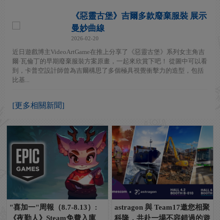
《惡靈古堡》吉爾多款廢棄服裝 展示
曼妙曲線
2026-02-20
近日遊戲博主VideoArtGame在推上分享了《惡靈古堡》系列女主角吉
爾·瓦倫丁的早期廢棄服裝方案原畫，一起來欣賞下吧！ 從圖中可以看
到，卡普空設計師曾為吉爾構思了多個極具視覺衝擊力的造型，包括
比基...
[更多相關新聞]
"喜加一"周報（8.7-8.13）:
astragon 與 Team17邀您相聚
《夜勤人》Steam免費入庫
科隆，共赴一場不容錯過的遊