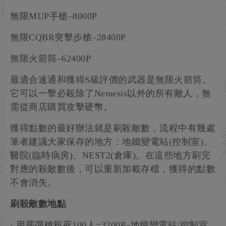
無限MUP手槍–8000P
無限CQBR突擊步槍–28400P
無限火箭筒–62400P
最適合速通和獲得S級評價的武器是無限火箭筒。
它可以一擊必殺除了Nemesis以外的所有敵人，無
需從商店購買攻擊硬幣。
獲得點數的最好辦法就是刷殺敵數，流程中有幾處
筆者建議大家保存的地方：地鐵變電站(控制室)、
醫院(臨時病房)、NEST2(倉庫)。在這些地方刷完
對應的殺敵數後，可以重新加載存檔，獲得的點數
不會消失。
刷殺敵數地點
· 用霰彈槍殺死100人=3200P–地鐵變電站/控制室