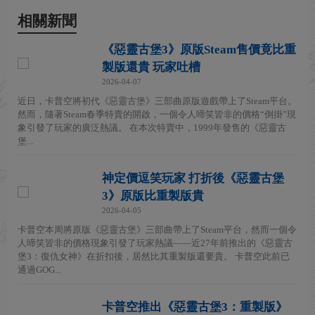
相關新聞
《惡靈古堡3》原版Steam售價竟比重
製版還貴 玩家吐槽
2026-04-07
近日，卡普空將初代《惡靈古堡》三部曲原版遊戲帶上了Steam平台。
然而，隨著Steam春季特賣的開啟，一個令人啼笑皆非的價格“倒掛”現
象引發了玩家的廣泛熱議。 在本次特賣中，1999年發售的《惡靈古
堡...
神定價逗笑玩家 打折後《惡靈古堡
3》原版比重製版貴
2026-04-05
卡普空本周將原版《惡靈古堡》三部曲帶上了Steam平台，然而一個令
人啼笑皆非的價格現象引發了玩家熱議——近27年前推出的《惡靈古
堡3：復仇女神》在折扣後，居然比其重製版還要貴。 卡普空此前已
通過GOG...
卡普空推出《惡靈古堡3：重製版》