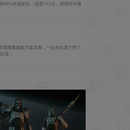
的90%史低折扣，僅需19.8元，堪稱近年最
丁的早期廢棄服裝方案原畫，一起來欣賞下吧！
基...