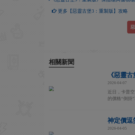
更多【惡靈古堡3：重製版】攻略
惡
相關新聞
《惡靈古
2026-04-07
近日，卡普空
的價格“倒掛”
神定價逗
2026-04-05