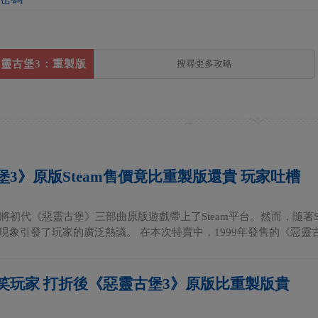
靈古堡3：重製版
堡3》原版Steam售價竟比重製版還貴 玩家吐槽
將初代《惡靈古堡》三部曲原版遊戲帶上了Steam平台。然而，隨著S
現象引發了玩家的廣泛熱議。 在本次特賣中，1999年發售的《惡靈古堡
笑玩家 打折後《惡靈古堡3》原版比重製版貴