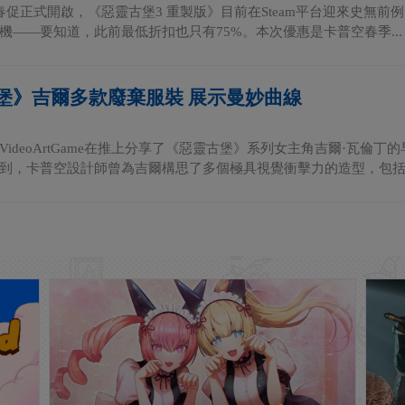
m春促正式開啟，《惡靈古堡3 重製版》目前在Steam平台迎來史無前例
機——要知道，此前最低折扣也只有75%。本次優惠是卡普空春季...
堡》吉爾多款廢棄服裝 展示曼妙曲線
VideoArtGame在推上分享了《惡靈古堡》系列女主角吉爾·瓦倫
到，卡普空設計師曾為吉爾構思了多個極具視覺衝擊力的造型，包括比