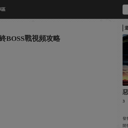
專區
終BOSS戰視頻攻略
3
發售
開