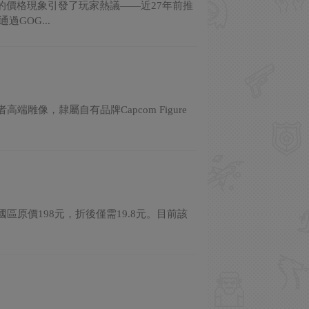
的價格現象引發了玩家熱議——近27年前推
GOG...
像，隸屬自有品牌Capcom Figure
國區原價198元，折後僅需19.8元。目前該