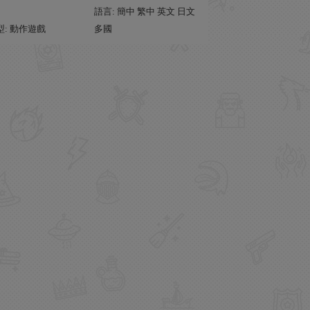
語言: 簡中 繁中 英文 日文
型: 動作遊戲
多國