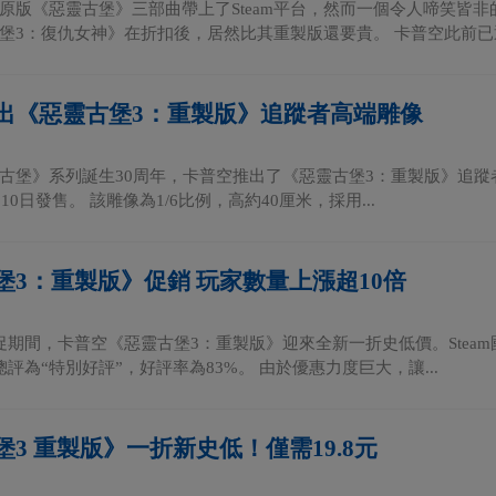
原版《惡靈古堡》三部曲帶上了Steam平台，然而一個令人啼笑皆非
堡3：復仇女神》在折扣後，居然比其重製版還要貴。 卡普空此前已通過
出《惡靈古堡3：重製版》追蹤者高端雕像
古堡》系列誕生30周年，卡普空推出了《惡靈古堡3：重製版》追蹤者高端雕
12月10日發售。 該雕像為1/6比例，高約40厘米，採用...
堡3：重製版》促銷 玩家數量上漲超10倍
春促期間，卡普空《惡靈古堡3：重製版》迎來全新一折史低價。Steam
上總評為“特別好評”，好評率為83%。 由於優惠力度巨大，讓...
3 重製版》一折新史低！僅需19.8元