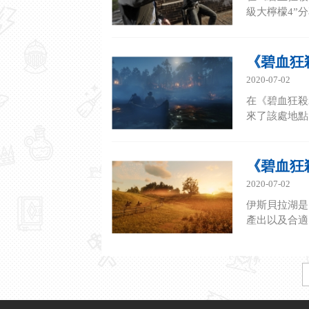
級大檸檬4”
《碧血狂
2020-07-02
在《碧血狂殺
來了該處地點
《碧血狂
2020-07-02
伊斯貝拉湖是
產出以及合適