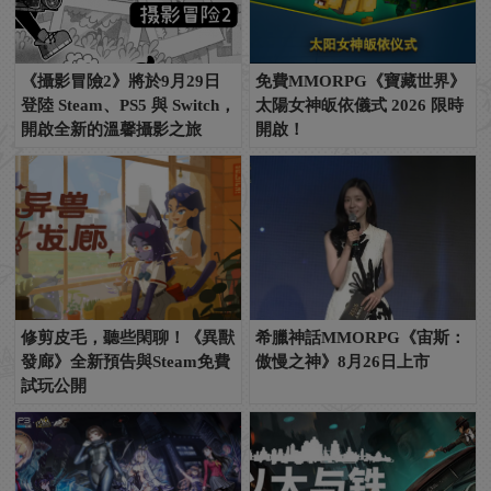
《攝影冒險2》將於9月29日
免費MMORPG《寶藏世界》
登陸 Steam、PS5 與 Switch，
太陽女神皈依儀式 2026 限時
開啟全新的溫馨攝影之旅
開啟！
修剪皮毛，聽些閑聊！《異獸
希臘神話MMORPG《宙斯：
發廊》全新預告與Steam免費
傲慢之神》8月26日上市
試玩公開