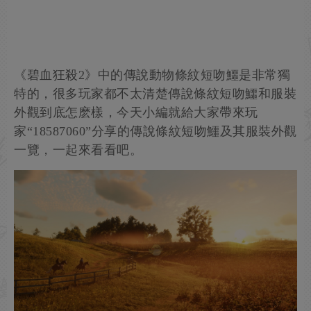
《碧血狂殺2》中的傳說動物條紋短吻鱷是非常獨
特的，很多玩家都不太清楚傳說條紋短吻鱷和服裝
外觀到底怎麽樣，今天小編就給大家帶來玩
家“18587060”分享的傳說條紋短吻鱷及其服裝外觀
一覽，一起來看看吧。