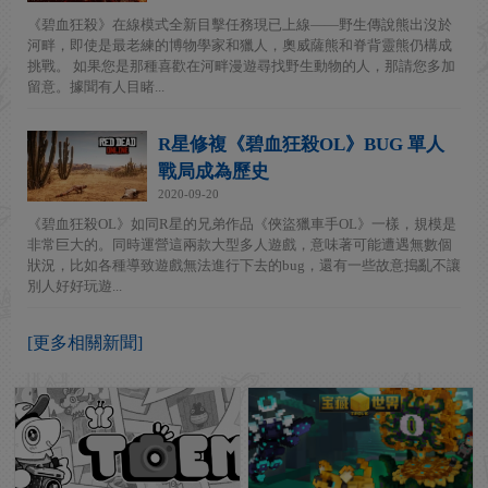
《碧血狂殺》在線模式全新目擊任務現已上線——野生傳說熊出沒於
河畔，即使是最老練的博物學家和獵人，奧威薩熊和脊背靈熊仍構成
挑戰。 如果您是那種喜歡在河畔漫遊尋找野生動物的人，那請您多加
留意。據聞有人目睹...
R星修複《碧血狂殺OL》BUG 單人
戰局成為歷史
2020-09-20
《碧血狂殺OL》如同R星的兄弟作品《俠盜獵車手OL》一樣，規模是
非常巨大的。同時運營這兩款大型多人遊戲，意味著可能遭遇無數個
狀況，比如各種導致遊戲無法進行下去的bug，還有一些故意搗亂不讓
別人好好玩遊...
[更多相關新聞]