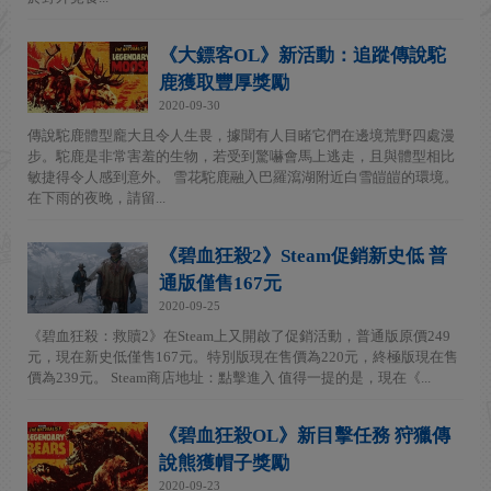
《大鏢客OL》新活動：追蹤傳說駝
鹿獲取豐厚獎勵
2020-09-30
傳說駝鹿體型龐大且令人生畏，據聞有人目睹它們在邊境荒野四處漫
步。駝鹿是非常害羞的生物，若受到驚嚇會馬上逃走，且與體型相比
敏捷得令人感到意外。 雪花駝鹿融入巴羅瀉湖附近白雪皚皚的環境。
在下雨的夜晚，請留...
《碧血狂殺2》Steam促銷新史低 普
通版僅售167元
2020-09-25
《碧血狂殺：救贖2》在Steam上又開啟了促銷活動，普通版原價249
元，現在新史低僅售167元。特別版現在售價為220元，終極版現在售
價為239元。 Steam商店地址：點擊進入 值得一提的是，現在《...
《碧血狂殺OL》新目擊任務 狩獵傳
說熊獲帽子獎勵
2020-09-23