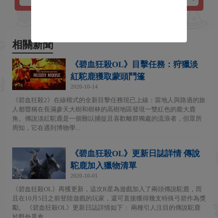
相關新聞
《碧血狂殺OL》目擊任務：狩獵淡
紅駝鹿獲取蒙頭鬥篷
2020-10-14
《碧血狂殺2》在線模式的全新目擊任務現已上線：當地人與路過的旅
人都聲稱在長滿參天大樹和樹林的高樹地區發現一雙紅色的龐大鹿
角。傳說淡紅駝鹿是一個難以捕捉且喜歡離群獨處的流浪者，但眾所
周知，它在遇到博物學...
《碧血狂殺OL》更新日誌詳情 傳說
駝鹿加入獵物清單
2020-10-01
《碧血狂殺OL》再獲更新，這次R星為遊戲加入了兩頭傳說駝鹿，而
且在10月5日之前登陸遊戲的玩家，還可直接獲得幾支特殊弓箭作為獎
勵。 《碧血狂殺OL》更新日誌詳情如下： 兩種引人注目的傳說駝鹿
於野外覓食...