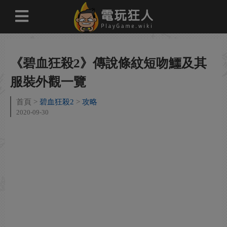
《碧血狂殺2》傳說條紋短吻鱷及其
服裝外觀一覽
首頁
碧血狂殺2
攻略
2020-09-30