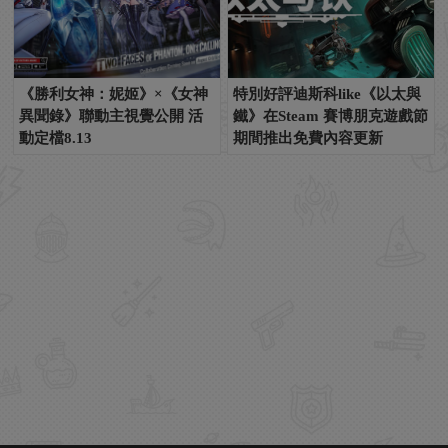
《勝利女神：妮姬》×《女神
特別好評迪斯科like《以太與
異聞錄》聯動主視覺公開 活
鐵》在Steam 賽博朋克遊戲節
動定檔8.13
期間推出免費內容更新