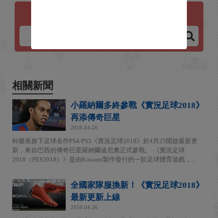
實況足球2018
相關新聞
小羅納爾多終參戰《實況足球2018》
再添傳奇巨星
2018-04-26
科樂美旗下足球名作PS4/PS3《實況足球2018》於4月25開啟最新更
新，來自巴西的傳奇巨星羅納爾迪尼奧正式參戰。·《實況足球
2018（PES2018）》是由Konami製作發行的一款足球體育遊戲，...
全國家隊服換新！《實況足球2018》
最新更新上線
2018-04-26