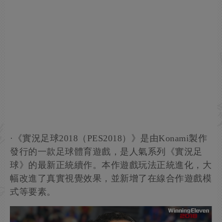
·《實況足球2018（PES2018）》是由Konami製作
發行的一款足球體育遊戲，是人氣系列《實況足
球》的最新正統續作。本作遊戲玩法正統進化，大
幅改進了真實視覺效果，並新增了在線合作遊戲模
式等要素。