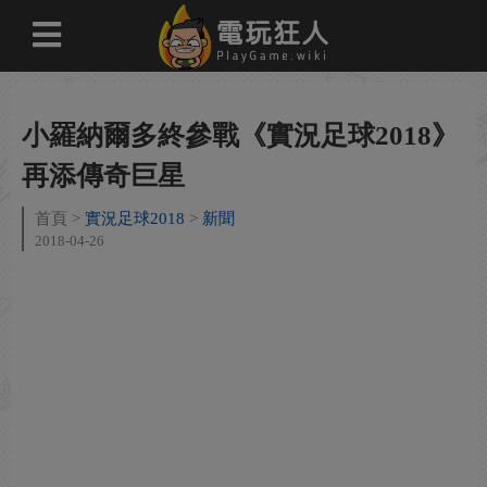
小羅納爾多終參戰《實況足球2018》
再添傳奇巨星
首頁
實況足球2018
新聞
2018-04-26