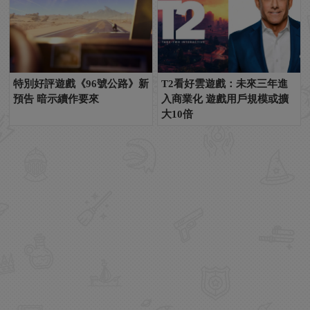
特別好評遊戲《96號公路》新
T2看好雲遊戲：未來三年進
預告 暗示續作要來
入商業化 遊戲用戶規模或擴
大10倍