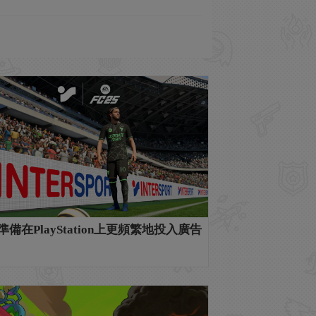
準備在PlayStation上更頻繁地投入廣告