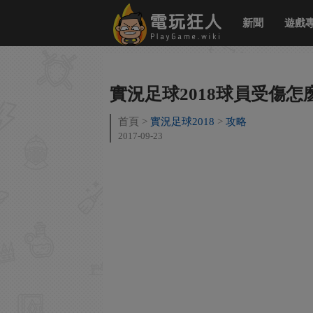
新聞
遊戲
實況足球2018球員受傷怎麽
首頁
實況足球2018
攻略
2017-09-23