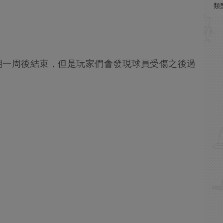
類
期一周後結束，但是玩家們會發現球員受傷之後過