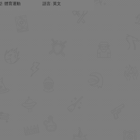
型: 體育運動
語言: 英文