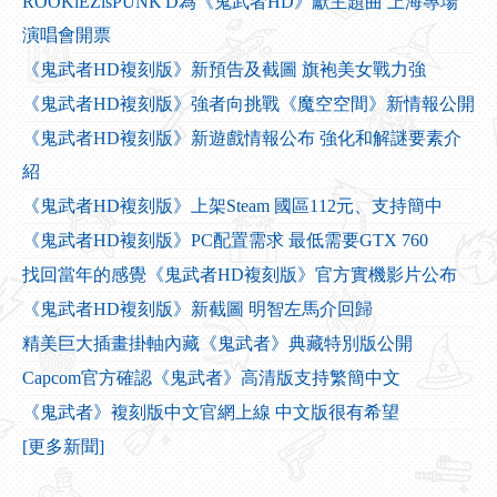
ROOKiEZisPUNK'D為《鬼武者HD》獻主題曲 上海專場
演唱會開票
《鬼武者HD複刻版》新預告及截圖 旗袍美女戰力強
《鬼武者HD複刻版》強者向挑戰《魔空空間》新情報公開
《鬼武者HD複刻版》新遊戲情報公布 強化和解謎要素介
紹
《鬼武者HD複刻版》上架Steam 國區112元、支持簡中
《鬼武者HD複刻版》PC配置需求 最低需要GTX 760
找回當年的感覺《鬼武者HD複刻版》官方實機影片公布
《鬼武者HD複刻版》新截圖 明智左馬介回歸
精美巨大插畫掛軸內藏《鬼武者》典藏特別版公開
Capcom官方確認《鬼武者》高清版支持繁簡中文
《鬼武者》複刻版中文官網上線 中文版很有希望
[更多新聞]