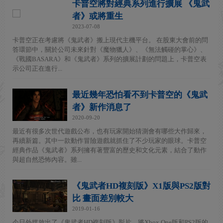
卡普空將對經典系列進行擴展 《鬼武
者》或將重生
2023-07-08
卡普空正在考慮將《鬼武者》搬上現代主機平台。 在股東大會前的問
答環節中，關於公司未來針對《魔物獵人》、《無法觸碰的掌心》、
《戰國BASARA》和《鬼武者》系列的擴展計劃的問題上，卡普空表
示公司正在進行...
最近幾年恐怕看不到卡普空的《鬼武
者》新作消息了
2020-09-20
最近有很多次世代遊戲公布，也有玩家開始猜測會有哪些大作歸來，
再續新篇。其中一款動作冒險遊戲就抓住了不少玩家的眼球。卡普空
經典作品《鬼武者》系列擁有著豐富的歷史和文化元素，結合了動作
與超自然恐怖內容。雖...
《鬼武者HD複刻版》X1版與PS2版對
比 畫面差別較大
2019-01-16
今日外媒放出了《鬼武者HD複刻版》影片，將Xbox One版和PS2版的