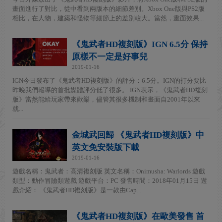
畫面進行了對比，從中看到兩版本的細節差別。Xbox One版與PS2版
相比，在人物，建築和怪物等細節上的差別較大。當然，畫面效果...
《鬼武者HD複刻版》IGN 6.5分 保持
原樣不一定是好事兒
2019-01-16
IGN今日發布了《鬼武者HD複刻版》的評分：6.5分。IGN的打分要比
昨晚我們報導的首批媒體評分低了很多。 IGN表示，《鬼武者HD複刻
版》當然能給玩家帶來歡樂，儘管其很多機制和畫面自2001年以來
就...
金城武回歸 《鬼武者HD複刻版》中
英文免安裝版下載
2019-01-16
遊戲名稱：鬼武者：高清複刻版 英文名稱：Onimusha: Warlords 遊戲
類型：動作冒險類遊戲 遊戲平台：PC 發售時間：2018年01月15日 遊
戲介紹： 《鬼武者HD複刻版》是一款由Cap...
《鬼武者HD複刻版》在歐美發售 首