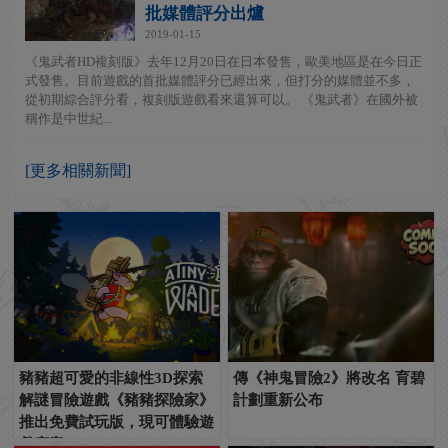
批媒體評分出爐
2019-01-15
《鬼武者HD複刻版》去年12月20日在日本發售，歐美地區是在今日正
式發售。目前遊戲的首批媒體評分已經出來，但打分的媒體並不多，
從初期綜合評分看，複刻版遊戲看來還算可以。 《鬼武者》在國外被
稱作是中世紀...
[更多相關新聞]
豬豬超可愛的非線性3D探索
傳《神鬼冒險2》將改名 育碧
解謎冒險遊戲《豬豬探險家》
計劃重新公布
推出免費試玩版，現可體驗遊
戲序章！