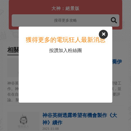
大神：絕景版
獲得更多的電玩狂人最新消息
相關新聞
按讚加入粉絲團
神谷英樹透露想開發大神和紅俠喬伊
系列新作
2023-11-24
神谷英樹再次表示有興趣參與《紅俠喬伊》和《大神》新作的開發工
作。神谷英樹最近離開了白金工作室，他曾是這兩個項目的導演，並
在在自己的YouTube頻道上發布的新視頻中對這兩個IP進行了簡要評
論。 關於《...
神谷英樹透露希望有機會製作《大
神》續作
2021-11-08