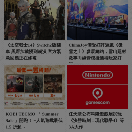
《太空戰士14》Switch2版翻
ChinaJoy備受好評遊戲《覆
車 黑屏加載慢到崩潰 官方緊
雪之上》參展總結，雪山題材
急回應正在修複
敘事向經營模擬獲得玩家好
評！
KOEI TECMO 「 Summer
任天堂公布科隆遊戲展試玩
Sale 」開跑！ ~人氣遊戲最低
《決勝時刻：現代戰爭4》等
1.5 折起 ~
3A大作