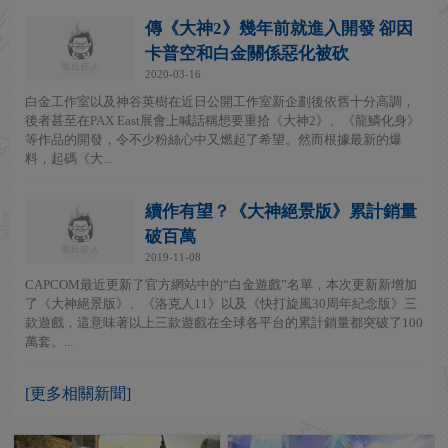
傳《大神2》幾年前就進入開發 卻因
卡普空和白金關係惡化被砍
2020-03-16
白金工作室以及神谷英樹在近日公開工作室新企劃後依舊十分高調，
後者甚至在PAX East展會上喊話稱想要重拾《大神2》、《龍鱗化身》
等作品的開發，令不少粉絲心中又燃起了希望。然而根據最新的爆
料，起碼《大...
續作有望？《大神絕景版》累計銷量
破百萬
2019-11-08
CAPCOM最近更新了官方網站中的“白金遊戲”名單，本次更新新增加
了《大神絕景版》、《洛克人11》以及《快打旋風30周年紀念版》三
款遊戲，這意味著以上三款遊戲在全球各平台的累計銷量都突破了100
萬套。...
[更多相關新聞]