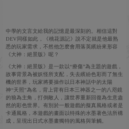
中學的文言文給我的記憶是最深刻的。相信這對
DEV同樣如此，《桃花源記》說不定就是他最熟
悉的玩家需求，不然他怎麽會用落英繽紛來形容
《大神：絕景版》呢？
《大神：絕景版》是一款以“療傷”為主題的遊戲，
故事背景為被妖怪所支配，失去繽紛色彩而了無生
機的世界，玩家將要操作以日本神話中的太陽
神“天照”為名，背上背有日本三神器之一的八咫鏡
的狼為主角，打倒敵人，讓世界重新回復為生意盎
然的彩色世界。有別於一般遊戲的擬真風格或者是
卡通風格，本遊戲的畫面以特殊的水墨著色法所構
成，呈現出日式水墨畫獨特的風格與筆觸。