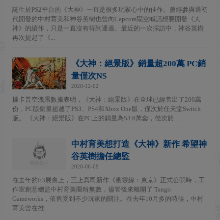
誕生於PS2平台的《大神》一直是很多玩家心中的佳作。曾經參與過初
代開發的中村育美和神谷英樹也曾向Capcom隔空喊話想要開發《大
神》的續作，只是一直沒有得到通過。最近的一次採訪中，神谷英樹
再次提起了《...
《大神：絕景版》銷量超200萬 PC銷
量僅次NS
2020-12-02
據卡普空洩露數據表明，《大神：絕景版》在全球已經售出了200萬
份，PC版銷量超越了PS3、PS4和Xbox One版，僅次於任天堂Switch
版。 《大神：絕景版》在PC上的銷量為53.6萬套，僅次於...
中村育美想打造《大神》新作 希望神
谷英樹擔任總監
2020-06-09
在去年的E3展會上，三上真司新作《幽靈線：東京》正式公開時，工
作室創意總監中村育美圈粉無數，儘管後來離開了 Tango
Gameworks，依舊受到不少玩家的關注。在去年10月多的時候，中村
育美曾在推...