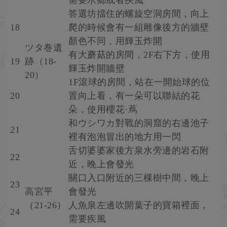
需要水鄉或者疾風
答選坊擋住的螺旋空洞房間，向上
18
爬的時候會有一組雕像後方的牆壁
顏色不同，用輝玉炸開
ツタ巻遺
有大蘑菇的房間，2F右下方，使用
19
跡（18-
輝玉炸開牆壁
20）
1F滾球的房間，站在一開始球的位
20
置向上看，有一朵可以聯結的花
朵，使用櫻花·蔦
和ウシワカ對戰的洞窟的右邊池子
21
裡有泡泡冒出的地方用一閃
舌切婆婆家後方泉水旁邊的岩石附
22
近，晚上會發光
關口入口附近的三棵樹中間，晚上
23
高宮平
會發光
（21-26）
人魚泉左邊吹開葉子的寶箱裡面，
24
需要疾風