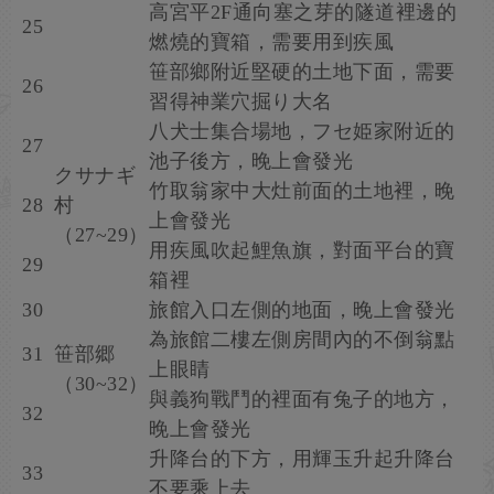
高宮平2F通向塞之芽的隧道裡邊的
25
燃燒的寶箱，需要用到疾風
笹部鄉附近堅硬的土地下面，需要
26
習得神業穴掘り大名
八犬士集合場地，フセ姫家附近的
27
池子後方，晚上會發光
クサナギ
竹取翁家中大灶前面的土地裡，晚
28
村
上會發光
（27~29）
用疾風吹起鯉魚旗，對面平台的寶
29
箱裡
30
旅館入口左側的地面，晚上會發光
為旅館二樓左側房間內的不倒翁點
31
笹部郷
上眼睛
（30~32）
與義狗戰鬥的裡面有兔子的地方，
32
晚上會發光
升降台的下方，用輝玉升起升降台
33
不要乘上去