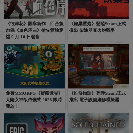
《彼岸花》團隊新作，回合製
《鐵巢重炮》登陸Steam正式
肉鴿《血色序曲》搶先體驗定
推出 柴油朋克火炮戰爭
檔 9 月 10 日發售
免費MMORPG《寶藏世界》
《維修物語》登陸Steam正式
太陽女神皈依儀式 2026 限時
推出 電子設備維修模擬器
開啟！