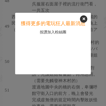
48
呉服屋右面屋子裡的流行衛門看，
一共五次
西安京·庶
抓四次早蔵，用一閃切早蔵躲藏的
獲得更多的電玩狂人最新消息
民街
岩石（在東南的守衛附近）。晚上
49
（46~50）
才能抓。把第四次得到假面帶給ア
按讚加入粉絲團
ベノ（明月館）入手
·神木村塞之芽盛開後，去神木村的
塞之芽下方，不要穿過鳥居跟ツバ
キ＆サザンカ姐妹對話，用頭撞姐
50
姐一下。
·在西安京呉服屋旁邊跟兩姐妹對
話，先讓姐姐看畫點，再用惠雨。
（需要先觸發神木村的）
渡過地圖中央的橋的右側，卑彌呼
51
館守衛入口的前方，晚上會發光
完成虛無僧的規定時間內擊敗妖怪