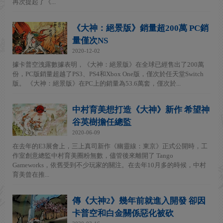
再次提起了《...
《大神：絕景版》銷量超200萬 PC銷
量僅次NS
2020-12-02
據卡普空洩露數據表明，《大神：絕景版》在全球已經售出了200萬
份，PC版銷量超越了PS3、PS4和Xbox One版，僅次於任天堂Switch
版。 《大神：絕景版》在PC上的銷量為53.6萬套，僅次於...
中村育美想打造《大神》新作 希望神
谷英樹擔任總監
2020-06-09
在去年的E3展會上，三上真司新作《幽靈線：東京》正式公開時，工
作室創意總監中村育美圈粉無數，儘管後來離開了 Tango
Gameworks，依舊受到不少玩家的關注。在去年10月多的時候，中村
育美曾在推...
傳《大神2》幾年前就進入開發 卻因
卡普空和白金關係惡化被砍