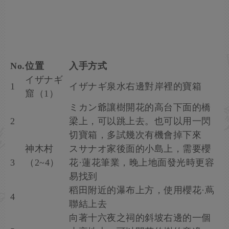
No.
位置
入手方式
イザナギ
1
イザナギ泉水右邊對岸裡的寶箱
窟（1）
ミカン爺讓樹開花的高台下面的橋
2
梁上，可以跳上去。也可以用一閃
切寶箱，多試幾次有機會掉下來
神木村
スサナオ家後面的小島上，需要櫻
3
（2~4）
花·蓮花筆業，晚上地面發光時更容
易找到
稻田附近的瀑布上方，使用櫻花·蔦
4
聯結上去
向著十六夜之祠的斜坡右邊的一個