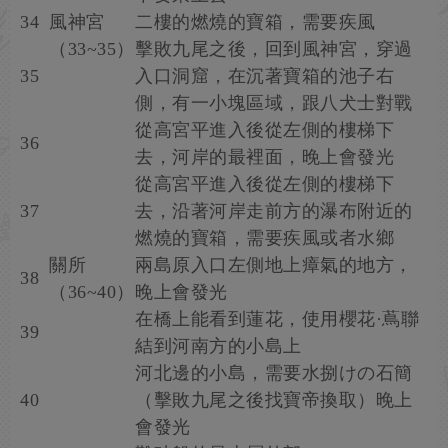
34
風神宮
二樓的燃燒的寶箱，需要疾風
（33~35）
擊敗九尾之後，回到風神宮，穿過
35
入口洞窟，在沉著寶箱的池子右
側，有一小塊區域，跟八犬士對戰
從高宮平進入後從左側的樓梯下
36
去，河岸的最裡面，晚上會發光
從高宮平進入後從左側的樓梯下
37
去，沿著河岸走前方的瀑布附近的
燃燒的寶箱，需要疾風或者水鄉
關所
兩島原入口左側地上瘴氣的地方，
38
（36~40）
晚上會發光
在橋上能看到蓮花，使用櫻花·蔦聯
39
結到河南方的小島上
河北邊的小島，需要水捌けの石簡
40
（擊敗九尾之後找寶帝換取）晚上
會發光