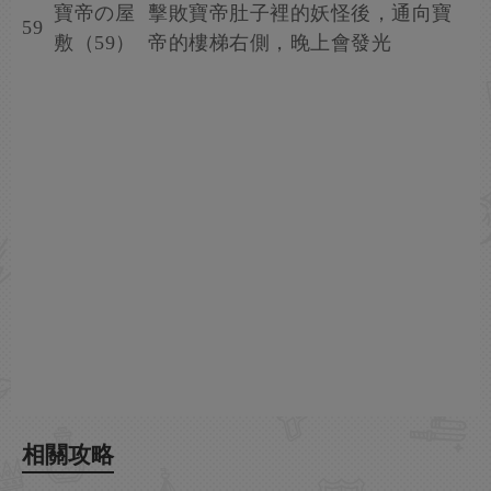
寶帝の屋
擊敗寶帝肚子裡的妖怪後，通向寶
59
敷（59）
帝的樓梯右側，晚上會發光
相關攻略