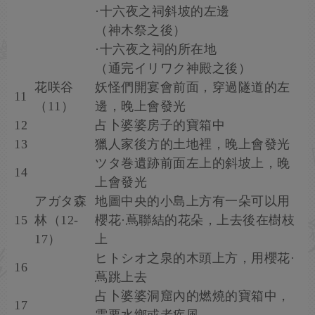
·十六夜之祠斜坡的左邊
（神木祭之後）
·十六夜之祠的所在地
（通完イリワク神殿之後）
花咲谷
妖怪們開宴會前面，穿過隧道的左
11
（11）
邊，晚上會發光
12
占卜婆婆房子的寶箱中
13
獵人家後方的土地裡，晚上會發光
ツタ巻遺跡前面左上的斜坡上，晚
14
上會發光
アガタ森
地圖中央的小島上方有一朵可以用
15
林（12-
櫻花·蔦聯結的花朵，上去後在樹枝
17）
上
ヒトシオ之泉的木頭上方，用櫻花·
16
蔦跳上去
占卜婆婆洞窟內的燃燒的寶箱中，
17