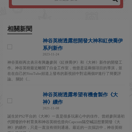
相關新聞
神谷英樹透露想開發大神和紅俠喬伊
系列新作
2023-11-24
神谷英樹再次表示有興趣參與《紅俠喬伊》和《大神》新作的開發工
作。神谷英樹最近離開了白金工作室，他曾是這兩個項目的導演，並
在在自己的YouTube頻道上發布的新視頻中對這兩個IP進行了簡要評
論。 關於《...
神谷英樹透露希望有機會製作《大
神》續作
2021-11-08
誕生於PS2平台的《大神》一直是很多玩家心中的佳作。曾經參與過初
代開發的中村育美和神谷英樹也曾向Capcom隔空喊話想要開發《大
神》的續作，只是一直沒有得到通過。最近的一次採訪中，神谷英樹