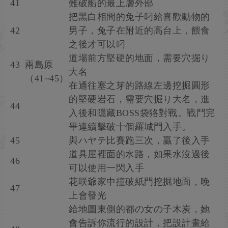
41
難破船的最上層外部
把黑白相間的兔子叼給喜歡動物的
42
男子，兔子在附近的高台上，餵食
之後才可以叼
道場前方堅硬的地面，需要穴掘り
43
兩島原
大名
（41~45）
在通往塞之芽的路線左邊挖掘圓形
的堅硬岩石，需要穴掘り大名，進
44
入後和隱藏BOSS袋狢對戰。戰鬥完
畢連續擊破十個羅城門入手。
45
與ハヤテ比賽跑三次，贏了後入手
道具屋裡面的水路，如果水沒過後
46
可以使用一閃入手
花咲爺家中撞破紙門挖掘地面，晚
47
上會發光
給地圖東側的都の女の子木炭，她
會告訴你流行的設計，把設計畫給