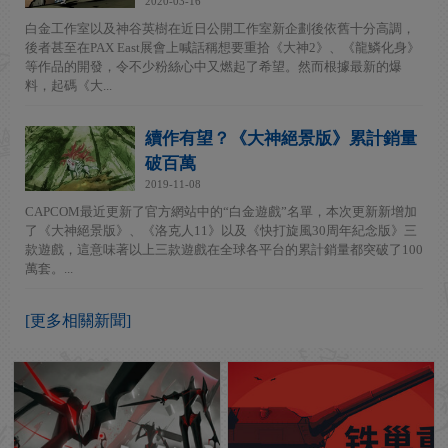
2020-03-16
白金工作室以及神谷英樹在近日公開工作室新企劃後依舊十分高調，
後者甚至在PAX East展會上喊話稱想要重拾《大神2》、《龍鱗化身》
等作品的開發，令不少粉絲心中又燃起了希望。然而根據最新的爆
料，起碼《大...
續作有望？《大神絕景版》累計銷量
破百萬
2019-11-08
CAPCOM最近更新了官方網站中的“白金遊戲”名單，本次更新新增加
了《大神絕景版》、《洛克人11》以及《快打旋風30周年紀念版》三
款遊戲，這意味著以上三款遊戲在全球各平台的累計銷量都突破了100
萬套。...
[更多相關新聞]