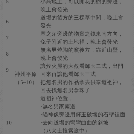
5
小高地上，可以開花的樹的旁邊，
晚上會發光
道場的後方的三棵草中間，晚上會
6
發光
塞之芽旁邊的物實之鏡東南方向，
7
兔子附近的土地裡，晚上會發光
無名男燒陶的窯後方，靠近山壁，
8
晚上會發光
讓煙火屋的大叔看輝玉二式，出門
9
神州平原
回來再讓他看輝玉三式
（5~10）
把無名男的作品拿去供奉道祖神，
回去找無名男拿珠子
道祖神位置，
·無名男家南邊
·貓神像旁邊用輝玉破壞的石壁裡面
10
·去向道場的彎彎曲曲的斜坡
（八犬士搜索途中）