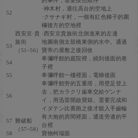
的事件，需要按照順序
·神木村，通往高台的空地上
52
·クサナギ村，一個有紅色梯子的圍
欄後方的空地裡
西安京·貴
·西安京貴族街北側進來的左邊
族街
地圖南側太鼓橋東側的水中。通過
53
（51~56）
寶帝の屋敷之後回收
卑彌呼館的庭院裡，繞到後面的巷
54
子裡
55
卑彌呼館一樓裡面，電梯後面
卑彌呼館旁的五重塔，用壁足登上
去，把カラクリ歯車交給ゲンナ
56
イ，用迅雷開啟寶箱。需要完成和
イダテン比賽跑之後才能入手齒輪
有大炮的房間裡面，通道旁邊的平
57
難破船
台裡
（57~58）
58
寶物柯瑞面