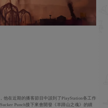
ler，他在近期的播客節目中談到了PlayStation各工作
為Sucker Punch接下來會開發《羊蹄山之魂》的續