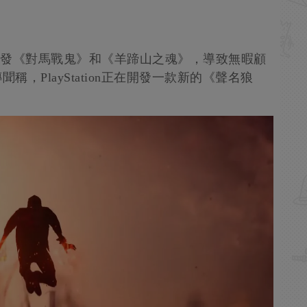
h忙於開發《對馬戰鬼》和《羊蹄山之魂》，導致無暇顧
稱，PlayStation正在開發一款新的《聲名狼