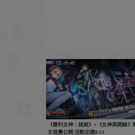
《勝利女神：妮姬》×《女神異聞錄》
主視覺公開 活動定檔8.13