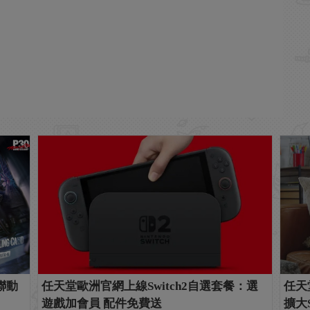
聯動
任天堂歐洲官網上線Switch2自選套餐：選
任天
遊戲加會員 配件免費送
擴大