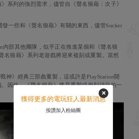
藉》系列的強烈需求，儘管自《聲名狼藉：次子》
tation正開發一些和《聲名狼藉》有關的東西，儘管Sucker
ation內部其他團隊，似乎正在推進某個和《聲名狼
《聲名狼藉》系列老遊戲將迎來複刻或重製。當然
。
《戰神》經典三部曲重製，這或許是PlayStation開
端。因此，《聲名狼藉》將是重製或複刻項目的一
獲得更多的電玩狂人最新消息
按讚加入粉絲團