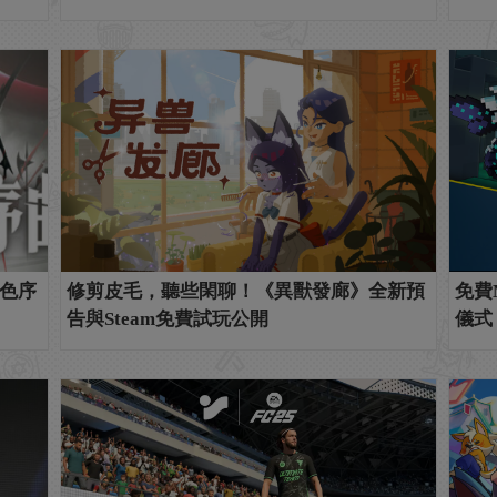
色序
修剪皮毛，聽些閑聊！《異獸發廊》全新預
免費
告與Steam免費試玩公開
儀式 