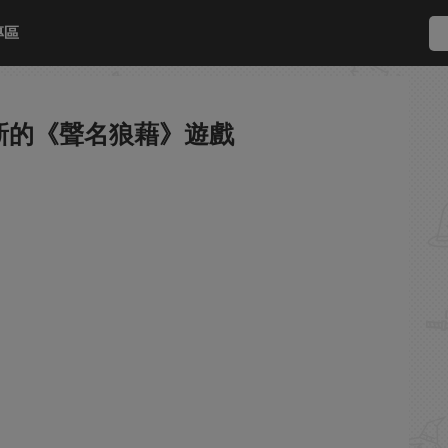
專區
正開發新的《聲名狼藉》遊戲