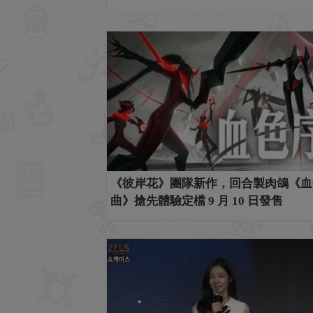
《彼岸花》團隊新作，回合製肉鴿《血
曲》搶先體驗定檔 9 月 10 日發售