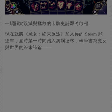
一場關於毀滅與拯救的卡牌史詩即將啟程!
現在就將《魔女：終末旅途》加入你的 Steam 願
望單，屆時第一時間踏入奧爾德林，執筆書寫魔女
與世界的終末詩篇——