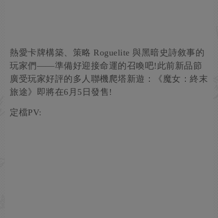
熱愛卡牌構築、策略 Roguelite 與黑暗史詩敘事的
玩家們——準備好迎接命運的召喚吧!此前新品節
廣受玩家好評的多人聯機爬塔新遊：《魔女：終末
旅途》即將在6月5日發售!
定檔PV: