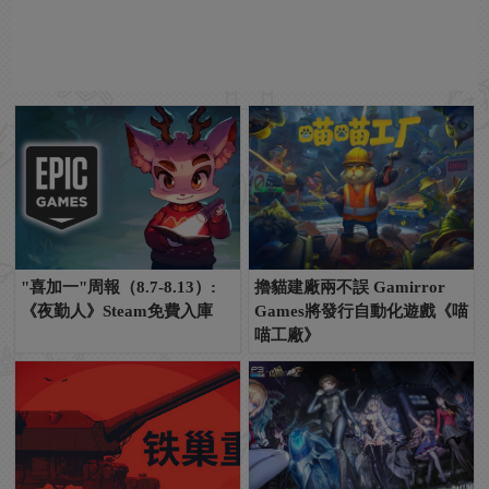
"喜加一"周報（8.7-8.13）:
擼貓建廠兩不誤 Gamirror
《夜勤人》Steam免費入庫
Games將發行自動化遊戲《喵
喵工廠》