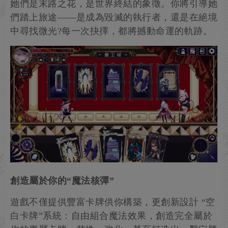
她們是末路之花，是世界終結的象徵。你將引導她
們踏上旅途——是成為毀滅的執行者，還是在絕境
中尋找微光?每一次抉擇，都將撼動命運的軌跡。
創造屬於你的“魔法核彈”
遊戲不僅提供豐富卡牌供你構築，更創新設計 “空
白卡牌”系統：自由組合魔法效果，創造完全屬於