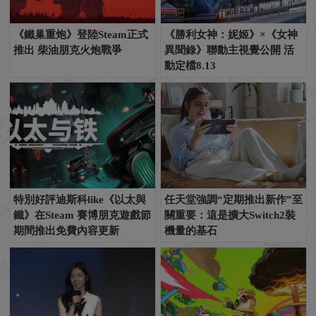
《鐵巢重炮》登陸Steam正式
《勝利女神：妮姬》×《女神
推出 柴油朋克火炮戰爭
異聞錄》聯動主視覺公開 活
動定檔8.13
特別好評迪斯科like《以太與
任天堂強調“定期推出新作”至
鐵》在Steam 賽博朋克遊戲節
關重要：這是擴大Switch2裝
期間推出免費內容更新
機量的基石