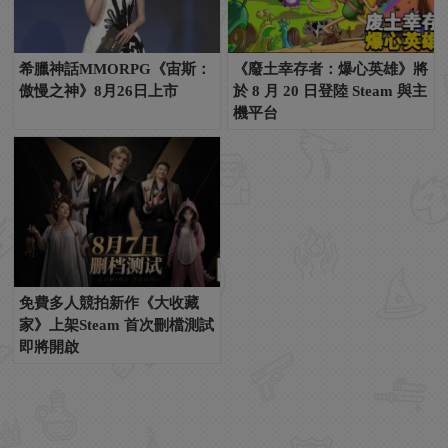
希臘神話MMORPG《宙斯：
《廢土幸存者：爆心英雄》將
傲慢之神》8月26日上市
於 8 月 20 日登陸 Steam 與主
機平台
免費多人競拍新作《大收藏
家》上架Steam 首次刪檔測試
即將開啟