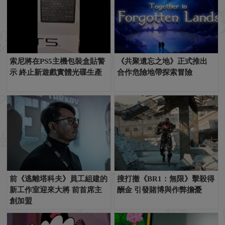
索尼將在PS5主機包裝盒貼警
《共聚遺忘之地》正式推出
示 終止新遊戲實體光碟生產
合作危險地帶探索冒險
前《逃離塔科夫》員工組建的
搜打撤《BR1：無限》擊殺得
新工作室迎來大將 前首席主
酬金 引發賭博與作弊擔憂
創加盟