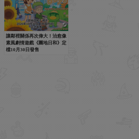
讓鄰裡關係再次偉大！治愈像
素風劇情遊戲《團地日和》定
檔10月30日發售