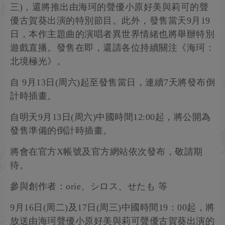
三)，還將推出由海珂的聲優小原好美與莉可的聲
優古賀葵出演的特別節目。此外，發售當天9月19
日，本作主題曲的演唱者異世界情緒也將舉辦特別
遊戲直播。發售在即，還請各位持續關注《海珂：
北境極光》。
自 9月13日(周六)起至發售當日，連續7天將發布倒
計時插畫。
自明天9月13日(周六)中國時間12:00起，將公開為
發售準備的倒計時插畫。
將會在官方X帳號及官方網站依次發布，敬請期
待。
參與創作者：orie、シロス、せたも 等
9月16日(周二)及17日(周三)中國時間19：00起，將
放送由海珂聲優小原好美與莉可聲優古賀葵出演的