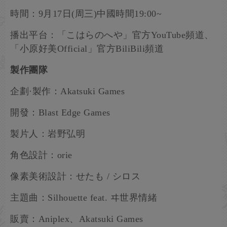
時間：9月17日(周三)中國時間19:00~
播出平台：「こはらのへや」官方YouTube頻道、
「小原好美Official」官方BiliBili頻道
製作團隊
企劃·製作：Akatsuki Games
開發：Blast Edge Games
製片人：岩野弘明
角色設計：orie
像素美術設計：せたも / シロス
主題曲：Silhouette feat. ヰ世界情緒
販賣：Aniplex、Akatsuki Games