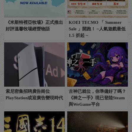
《米斯特裡亞牧場》正式推出
KOEI TECMO 「 Summer
好評溫馨牧場經營物語
Sale 」開跑！ ~人氣遊戲最低
1.5 折起 ~
索尼密集招聘廣告崗位
古神已就位，你準備好了嗎？
PlayStation或迎廣告變現時代
《神之一手》現已登陸Steam
與WeGame平台