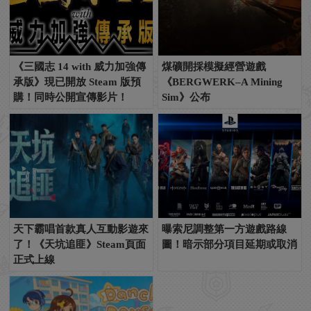
《三國志 14 with 威力加強傳
煤礦開採模擬經營遊戲
承版》現已開放 Steam 版預
《BERGWERK–A Mining
購！同時公開宣傳影片！
Sim》公布
天下霸唱首款真人互動影遊來
曝索尼調整第一方遊戲路線
了！《天坑追匪》Steam頁面
圖！暗示部分項目延期或取消
正式上線