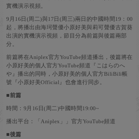
實機演示視頻。
9月16日(周二)與17日(周三)兩日的中國時間19：00
起，將播出由海珂聲優小原好美與莉可聲優古賀葵
出演的實機演示視頻，節目分為前篇與後篇兩部
分。
前篇將在Aniplex官方YouTube頻道播出，後篇將在
小原好美的個人官方YouTube頻道『こはらのへ
や』播出的同時，小原好美的個人官方BiliBili帳
號『小原好美Official』也會進行同步。
■前篇
時間：9月16日(周二)中國時間19:00~
播出平台：「Aniplex」」官方YouTube頻道
■後篇