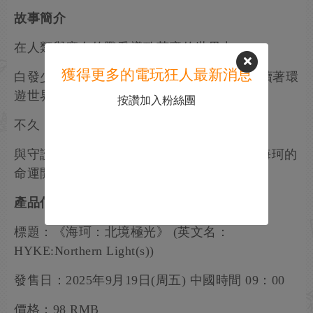
故事簡介
在人類與魔女的戰爭導致荒廢的世界中。
獲得更多的電玩狂人最新消息
白發少女海珂，追尋著魔女母親的足跡，持續著環
遊世界的旅程。
按讚加入粉絲團
不久，她踏入了被稱為“禁區”的未開發之地。
與守護禁區的魔女“隕星巫使”們的相遇，使海珂的
命運開始轉動——
產品信息
標題：《海珂：北境極光》 (英文名：
HYKE:Northern Light(s))
發售日：2025年9月19日(周五) 中國時間 09：00
價格：98 RMB