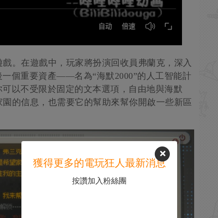
險遊戲。在遊戲中，玩家將扮演回收員弗蘭克，深入
個重要資產——名為“海默2000”的人工智能計
你可以不受限於固定的文本選項，自由地與海默
望家園的信息，也需要它的幫助來幫你開啟一些新區
獲得更多的電玩狂人最新消息
按讚加入粉絲團