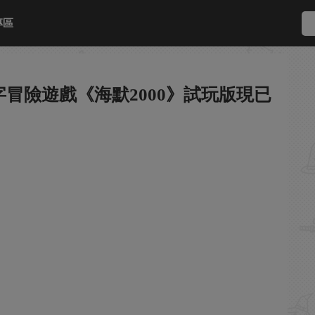
專區
冒險遊戲《海默2000》試玩版現已