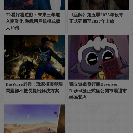
T2看好雲遊戲：未來三年進
《巫師》第五季2025年殺青
入商業化 遊戲用戶規模或擴
正式延期至2027年上線
大10倍
BioWare老兵：玩家擅長髮現
獨立遊戲發行商Devolver
問題卻不擅長提出解決方案
Digital擬正式從公開市場退市
轉為私有