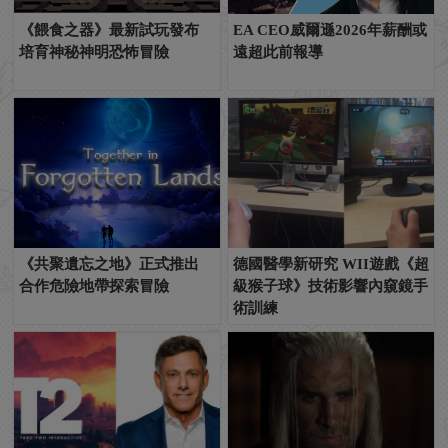
《餵食之器》最新試玩發布
EA CEO威爾遜2026年薪酬或
培育神秘神明恐怖冒險
遠超此前報導
《共聚遺忘之地》正式推出
德國醫學新研究 WII遊戲《超
合作危險地帶探索冒險
級猴子球》技術影響內窺鏡手
術訓練