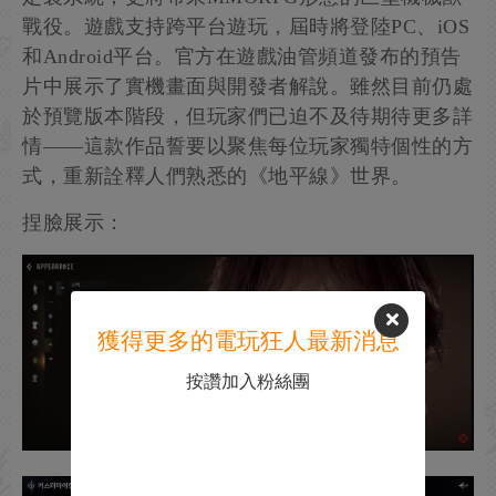
戰役。遊戲支持跨平台遊玩，屆時將登陸PC、iOS
和Android平台。官方在遊戲油管頻道發布的預告
片中展示了實機畫面與開發者解說。雖然目前仍處
於預覽版本階段，但玩家們已迫不及待期待更多詳
情——這款作品誓要以聚焦每位玩家獨特個性的方
式，重新詮釋人們熟悉的《地平線》世界。
捏臉展示：
獲得更多的電玩狂人最新消息
按讚加入粉絲團