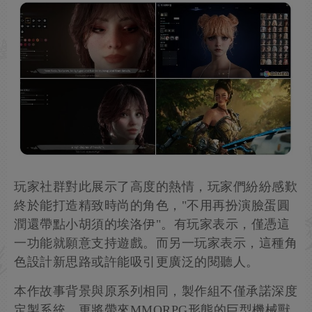
玩家社群對此展示了高度的熱情，玩家們紛紛感歎
終於能打造精致時尚的角色，"不用再扮演臉蛋圓
潤還帶點小胡須的埃洛伊"。有玩家表示，僅憑這
一功能就願意支持遊戲。而另一玩家表示，這種角
色設計新思路或許能吸引更廣泛的閱聽人。
本作故事背景與原系列相同，製作組不僅承諾深度
定製系統，更將帶來MMORPG形態的巨型機械獸