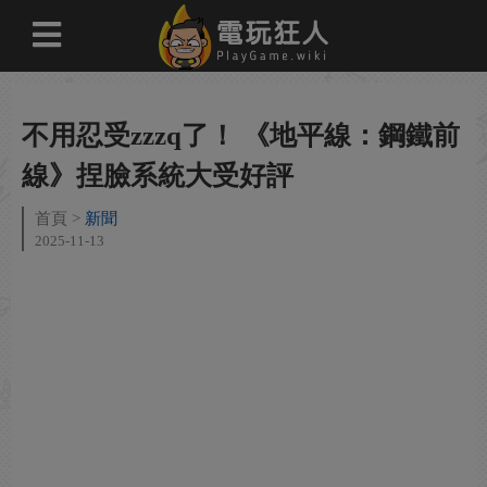
不用忍受zzzq了！ 《地平線：鋼鐵前
線》捏臉系統大受好評
首頁
新聞
2025-11-13