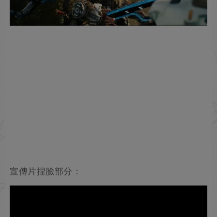
宣傳片捏臉部分：