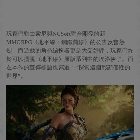
玩家們對由索尼與NCSoft聯合開發的新
MMORPG《地平線：鋼鐵前線》的公告反響熱
烈。而遊戲的角色編輯器更是大受好評，玩家們終
於可以擺脫《地平線》原版系列中的埃洛伊了。而
在本作的宣傳標語也寫道：“探索這個彰顯個性的
世界”。