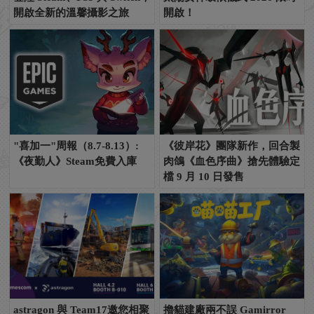
開啟全新的溫馨攝影之旅
開啟！
"喜加一"周報（8.7-8.13）:
《彼岸花》團隊新作，回合製
《夜勤人》Steam免費入庫
肉鴿《血色序曲》搶先體驗定
檔 9 月 10 日發售
astragon 與 Team17邀您相聚
擼貓建廠兩不誤 Gamirror