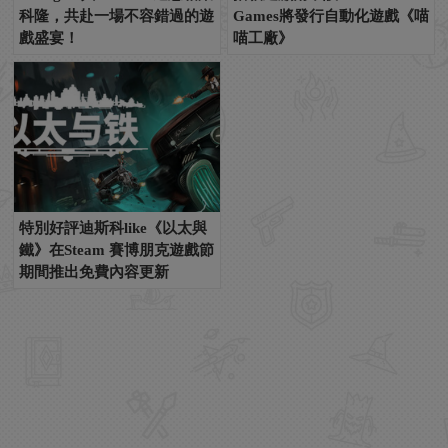
科隆，共赴一場不容錯過的遊
Games將發行自動化遊戲《喵
戲盛宴！
喵工廠》
特別好評迪斯科like《以太與
鐵》在Steam 賽博朋克遊戲節
期間推出免費內容更新