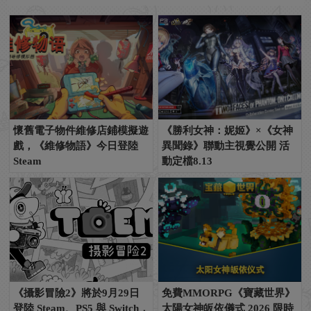
懷舊電子物件維修店鋪模擬遊
《勝利女神：妮姬》×《女神
戲，《維修物語》今日登陸
異聞錄》聯動主視覺公開 活
Steam
動定檔8.13
《攝影冒險2》將於9月29日
免費MMORPG《寶藏世界》
登陸 Steam、PS5 與 Switch，
太陽女神皈依儀式 2026 限時