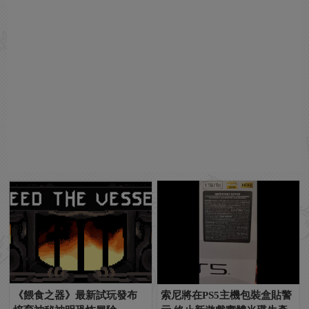
《餵食之器》最新試玩發布
索尼將在PS5主機包裝盒貼警