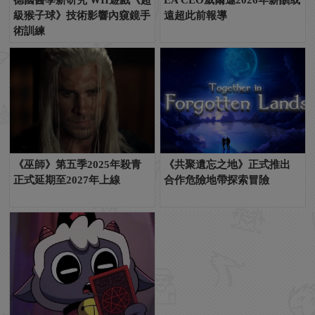
級猴子球》技術影響內窺鏡手
遠超此前報導
術訓練
《巫師》第五季2025年殺青
《共聚遺忘之地》正式推出
正式延期至2027年上線
合作危險地帶探索冒險