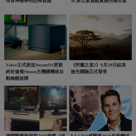
培育神秘神明恐怖冒險
示 終止新遊戲實體光碟生產
Valve正式推送SteamOS更新
《狩獵之道2》9月29日結束
終於修複Steam主機關機後自
搶先體驗正式發售
動喚醒故障
德國醫學新研究 WII遊戲《超
EA CEO威爾遜2026年薪酬或