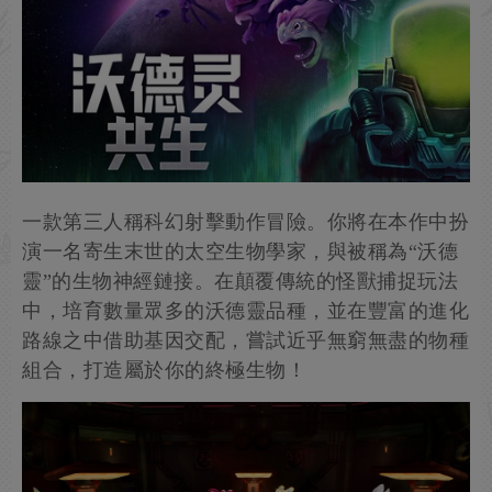
一款第三人稱科幻射擊動作冒險。你將在本作中扮
演一名寄生末世的太空生物學家，與被稱為“沃德
靈”的生物神經鏈接。在顛覆傳統的怪獸捕捉玩法
中，培育數量眾多的沃德靈品種，並在豐富的進化
路線之中借助基因交配，嘗試近乎無窮無盡的物種
組合，打造屬於你的終極生物！