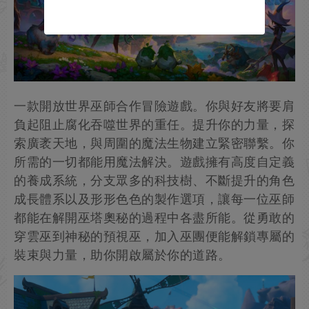
一款開放世界巫師合作冒險遊戲。你與好友將要肩
負起阻止腐化吞噬世界的重任。提升你的力量，探
索廣袤天地，與周圍的魔法生物建立緊密聯繫。你
所需的一切都能用魔法解決。遊戲擁有高度自定義
的養成系統，分支眾多的科技樹、不斷提升的角色
成長體系以及形形色色的製作選項，讓每一位巫師
都能在解開巫塔奧秘的過程中各盡所能。從勇敢的
穿雲巫到神秘的預視巫，加入巫團便能解鎖專屬的
裝束與力量，助你開啟屬於你的道路。