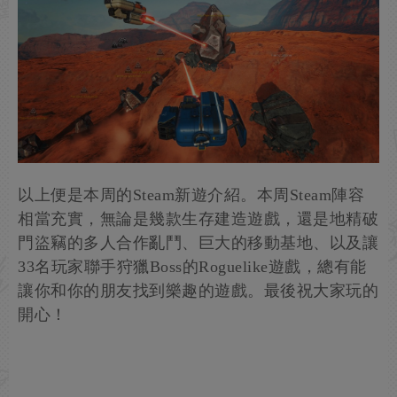
以上便是本周的Steam新遊介紹。本周Steam陣容
相當充實，無論是幾款生存建造遊戲，還是地精破
門盜竊的多人合作亂鬥、巨大的移動基地、以及讓
33名玩家聯手狩獵Boss的Roguelike遊戲，總有能
讓你和你的朋友找到樂趣的遊戲。最後祝大家玩的
開心！