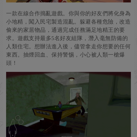
一款在線合作搗亂遊戲。你與你的好友們將化身為
小地精，闖入民宅製造混亂。躲避各種危險，改造
偷來的家居物品，通過完成任務滿足地精王的要
求。遊戲支持最多5名好友組隊，潛入毫無防備的
人類住宅。想辦法進入後，儘管拿走你想要的任何
東西。抽煙回血、保持警惕，小心被人類一槍爆
頭！