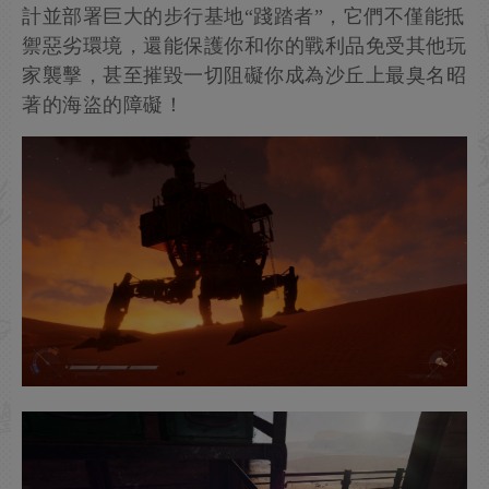
計並部署巨大的步行基地“踐踏者”，它們不僅能抵
禦惡劣環境，還能保護你和你的戰利品免受其他玩
家襲擊，甚至摧毀一切阻礙你成為沙丘上最臭名昭
著的海盜的障礙！