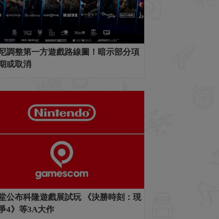
尼調整第一方遊戲路線圖！暗示部分項
期或取消
堂公布科隆遊戲展試玩 《決勝時刻：現
爭4》等3A大作