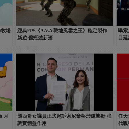
馨牧場
經典FPS《A.V.A 戰地風雲之王》確定製作
曝索
新遊 舊瓶裝新酒
目延
8 月
墨西哥女議員正式起訴索尼棄盤涉嫌壟斷 強
任天
調實體盤作用
代戰