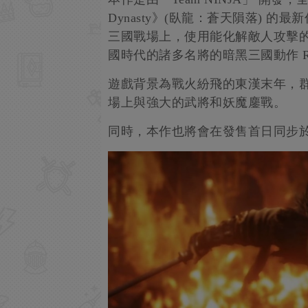
Dynasty》(臥龍：蒼天隕落) 的
三國戰場上，使用能化解敵人攻擊
國時代的諸多名將的暗黑三國動作 R
遊戲背景為戰火紛飛的東漢末年，
場上與強大的武將和妖魔鏖戰。
同時，本作也將會在發售首日同步於XBO