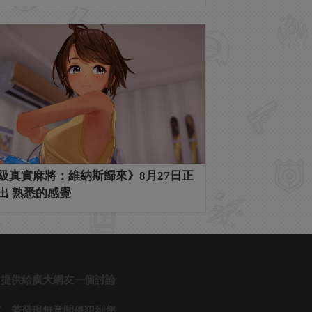
級真實麻將：維納斯歸來》8月27日正
出 熟悉的感覺
，提供給廣大網友一個討論
有，若發現無意間侵犯到您