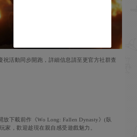
慶祝活動同步開跑，詳細信息請至更官方社群查
放下載前作《Wo Long: Fallen Dynasty》(臥
的玩家，歡迎趁現在親自感受遊戲魅力。