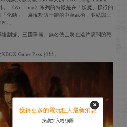
最新作。《Wo Long》系列的特徵是在「妖魔」橫行的
的「化勁」，展現攻防一體的中華武術，並結識三
PG 。
群雄割據、三國爭霸。無名俠士將在這片廣闊的戰
X Game Pass 推出。
獲得更多的電玩狂人最新消息
按讚加入粉絲團