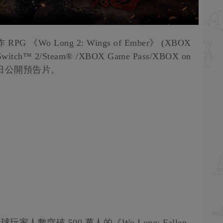
Wo Long 2: Wings of Ember》 (XBOX
do Switch™ 2/Steam® /XBOX Game Pass/XBOX on
本日公開預告片。
玩家人數突破 500 萬人的《Wo Long: Fallen