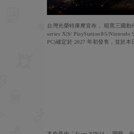
台灣光榮特庫摩宣布， 暗黑三國動作 RPG 《
series X|S/ PlayStation®5/Ninten
PC)確定於 2027 年初發售，並於
本作是由「Team NINJA」 開發，全球