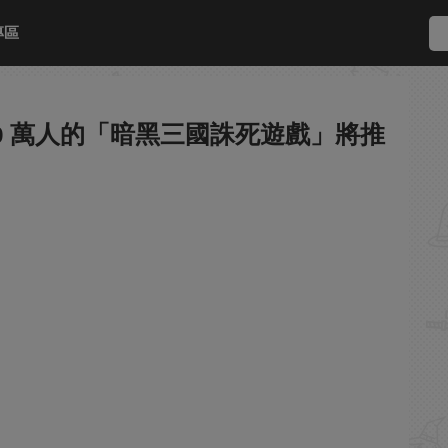
專區
00 萬人的「暗黑三國誅死遊戲」將推