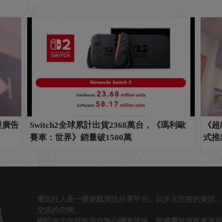
或迎廣告
Switch2全球累計出貨2368萬台，《瑪利歐
《超
賽車：世界》銷量破1500萬
式推
電玩狂人是一個遊戲資訊分享平台。以多元完整的資訊
交流的空間。
人
網站內之內容均源自熱心網友提供，版權屬於原作者所