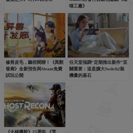
喵工廠》
修剪皮毛，聽些閑聊！《異獸
任天堂強調“定期推出新作”至
發廊》全新預告與Steam免費
關重要：這是擴大Switch2裝
試玩公開
機量的基石
《火線獵殺》25周年 《荒