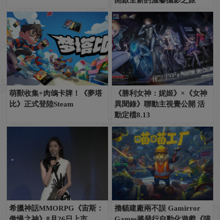
開啟全新的溫馨攝影之旅
萌獸收集+肉鴿卡牌！《夢塔
《勝利女神：妮姬》×《女神
比》正式登陸Steam
異聞錄》聯動主視覺公開 活
動定檔8.13
希臘神話MMORPG《宙斯：
擼貓建廠兩不誤 Gamirror
傲慢之神》8月26日上市
Games將發行自動化遊戲《喵