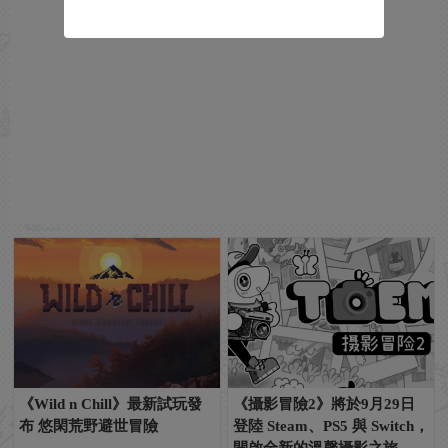
《Wild n Chill》最新試玩發
《攝影冒險2》將於9月29日
布 悠閑荒野避世冒險
登陸 Steam、PS5 與 Switch，