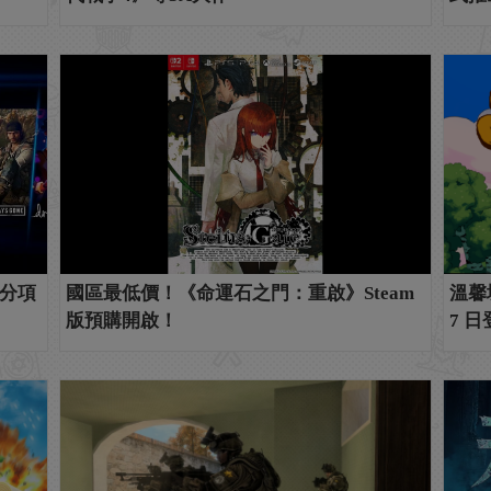
分項
國區最低價！《命運石之門：重啟》Steam
溫馨城
版預購開啟！
7 日