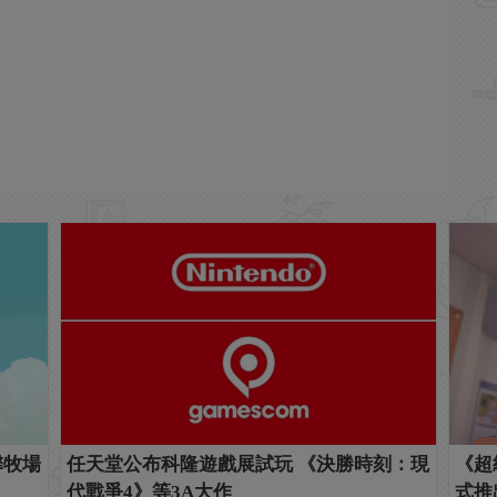
馨牧場
任天堂公布科隆遊戲展試玩 《決勝時刻：現
《超
代戰爭4》等3A大作
式推