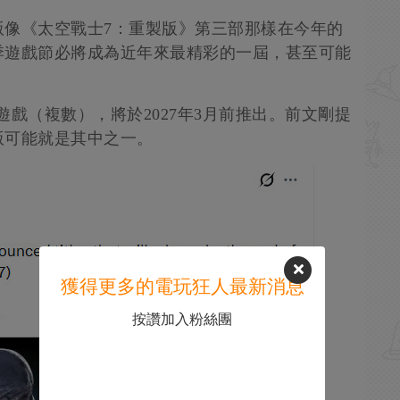
版像《太空戰士7：重製版》第三部那樣在今年的
季遊戲節必將成為近年來最精彩的一屆，甚至可能
個遊戲（複數），將於2027年3月前推出。前文剛提
版可能就是其中之一。
獲得更多的電玩狂人最新消息
按讚加入粉絲團