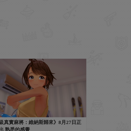
級真實麻將：維納斯歸來》8月27日正
出 熟悉的感覺