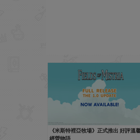
《米斯特裡亞牧場》正式推出 好評溫
經營物語