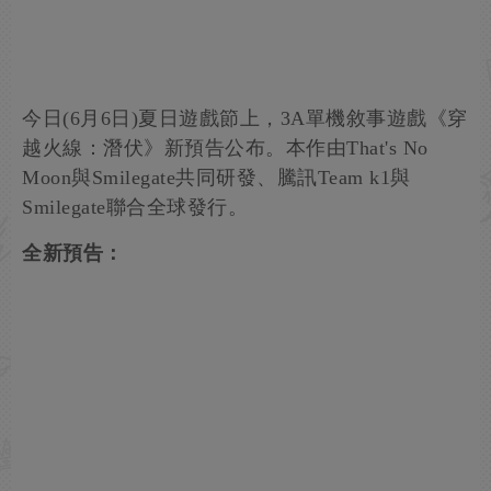
今日(6月6日)夏日遊戲節上，3A單機敘事遊戲《穿
越火線：潛伏》新預告公布。本作由That's No
Moon與Smilegate共同研發、騰訊Team k1與
Smilegate聯合全球發行。
全新預告：