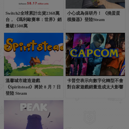
Switch2全球累計出貨2368萬
小心成為保研丹！ 《撓蛋蛋
台，《瑪利歐賽車：世界》銷
模擬器》登陸Steam
量破1500萬
溫馨城市建造遊戲
卡普空表示向數字化轉型不會
《Spiritstead》將於 8 月 7 日
對自家遊戲銷量造成太大影響
登陸 Steam