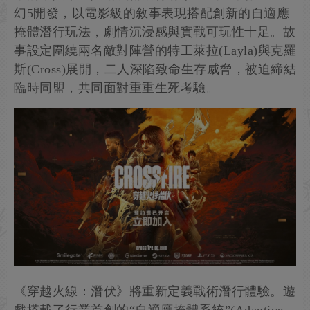
幻5開發，以電影級的敘事表現搭配創新的自適應
掩體潛行玩法，劇情沉浸感與實戰可玩性十足。故
事設定圍繞兩名敵對陣營的特工萊拉(Layla)與克羅
斯(Cross)展開，二人深陷致命生存威脅，被迫締結
臨時同盟，共同面對重重生死考驗。
《穿越火線：潛伏》將重新定義戰術潛行體驗。遊
戲搭載了行業首創的“自適應掩體系統”(Adaptive