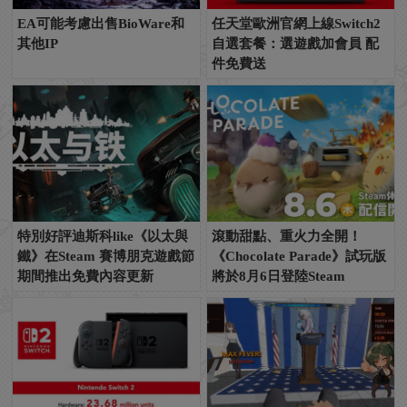
EA可能考慮出售BioWare和
任天堂歐洲官網上線Switch2
其他IP
自選套餐：選遊戲加會員 配
件免費送
特別好評迪斯科like《以太與
滾動甜點、重火力全開！
鐵》在Steam 賽博朋克遊戲節
《Chocolate Parade》試玩版
期間推出免費內容更新
將於8月6日登陸Steam