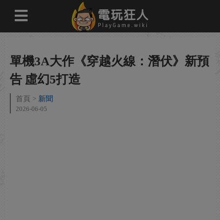
單機3A大作《穿越火線：潛伏》新預
告 虛幻5打造
首頁
新聞
2026-06-05