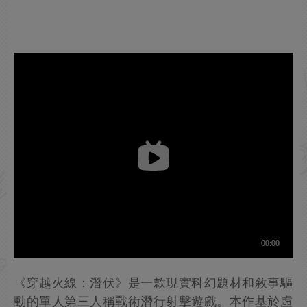
《穿越火線：潛伏》是一款現實科幻題材和敘事驅
動的單人第三人稱戰術潛行射擊遊戲。本作基於虛