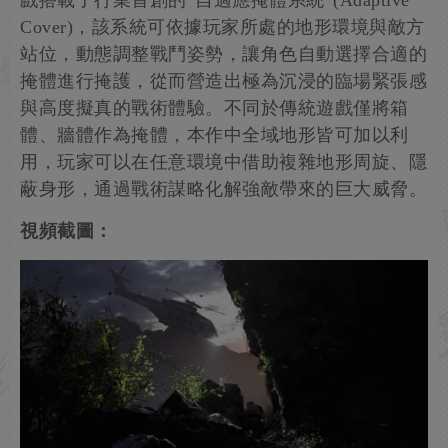
Cover)，該系統可依據玩家所處的地形環境與敵方
站位，動態調整戰鬥姿勢，讓角色自動選擇合適的
掩體進行掩護，從而營造出極為沉浸的臨場緊張感
與高度擬真的戰術體驗。不同於傳統遊戲僅將箱
體、牆體作為掩體，本作中全域地形皆可加以利
用，玩家可以在任意環境中借助複雜地形周旋、隱
蔽身形，通過戰術謀略化解強敵帶來的巨大威脅。
視頻截圖：