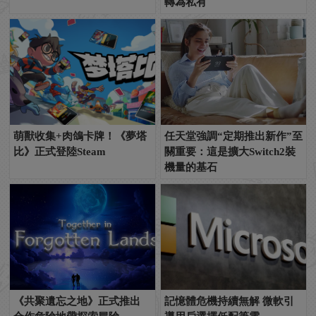
轉為私有
萌獸收集+肉鴿卡牌！《夢塔
任天堂強調“定期推出新作”至
比》正式登陸Steam
關重要：這是擴大Switch2裝
機量的基石
《共聚遺忘之地》正式推出
記憶體危機持續無解 微軟引