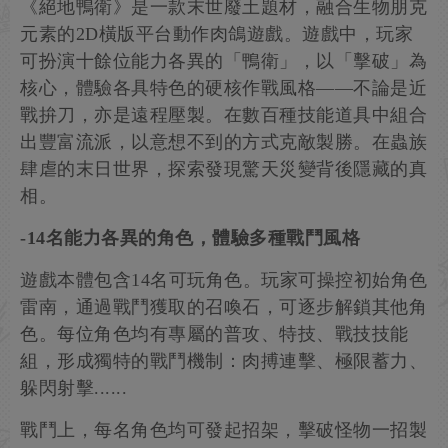
《絕地鴨衛》是一款末世廢土題材，融合生物朋克
元素的2D橫版平台動作肉鴿遊戲。遊戲中，玩家
可扮演十餘位能力各異的「鴨衛」，以「擊破」為
核心，體驗各具特色的硬核作戰風格——不論是近
戰拚刀，亦是遠程壓製。在數百種技能道具中組合
出豐富流派，以意想不到的方式克敵製勝。在蟲族
肆虐的末日世界，探索發現驚天災變背後隱藏的真
相。
-14名能力各異的角色，體驗多種戰鬥風格
遊戲本體包含14名可玩角色。玩家可操控初始角色
雷南，通過戰鬥獲取的召喚石，可逐步解鎖其他角
色。每位角色均有專屬的普攻、特技、戰技技能
組，形成獨特的戰鬥機制：肉搏連擊、極限蓄力、
躲閃射擊......
戰鬥上，每名角色均可發起招架，擊破怪物一招製