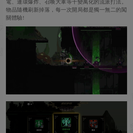
電、連環爆炸、召喚大軍等千變萬化的流派打法。
物品隨機刷新掉落，每一次開局都是獨一無二的闖
關體驗!