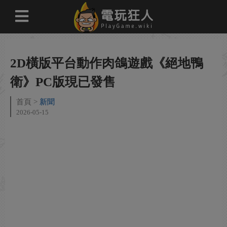
2D橫版平台動作肉鴿遊戲《絕地鴨
衛》PC版現已發售
首頁
新聞
2026-05-15