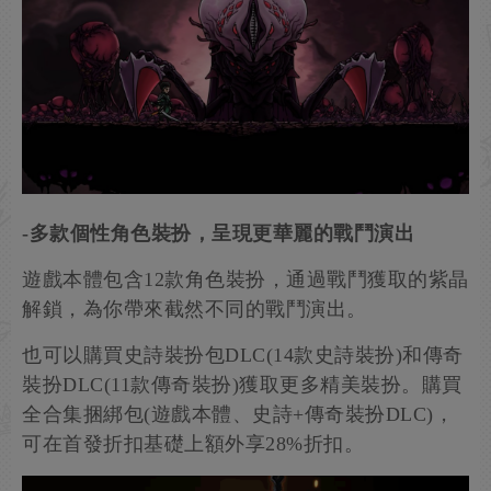
-多款個性角色裝扮，呈現更華麗的戰鬥演出
遊戲本體包含12款角色裝扮，通過戰鬥獲取的紫晶
解鎖，為你帶來截然不同的戰鬥演出。
也可以購買史詩裝扮包DLC(14款史詩裝扮)和傳奇
裝扮DLC(11款傳奇裝扮)獲取更多精美裝扮。購買
全合集捆綁包(遊戲本體、史詩+傳奇裝扮DLC)，
可在首發折扣基礎上額外享28%折扣。