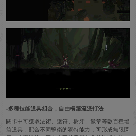
-多種技能道具組合，自由構築流派打法
關卡中可獲取法術、護符、樹牙、徽章等數百種增
益道具，配合不同鴨衛的獨特能力，可形成無限閃