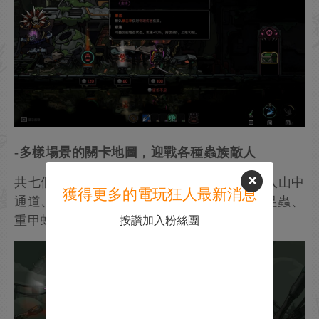
-多樣場景的關卡地圖，迎戰各種蟲族敵人
共七個位面關卡，超50種敵人接連登場。深入山中
獲得更多的電玩狂人最新消息
通道、廢墟迷蹤等蟲族聚集地，迎戰鑄甲千足蟲、
重甲螳螂、神體蟲等Boss。
按讚加入粉絲團