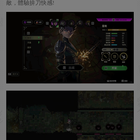
敵，體驗拚刀快感!