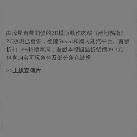
由涼屋遊戲開發的2D橫版動作肉鴿《絕地鴨衛》
PC版現已發售，登陸Steam和國內蒸汽平台。首發
折扣15%持續兩周，遊戲本體國區折後價49.3元，
包含14名可玩角色及部分角色裝扮。
>>上線宣傳片