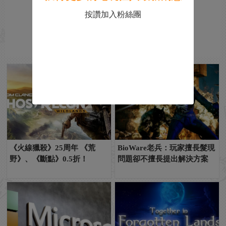
按讚加入粉絲團
《火線獵殺》25周年 《荒
BioWare老兵：玩家擅長髮現
野》、《斷點》0.5折！
問題卻不擅長提出解決方案