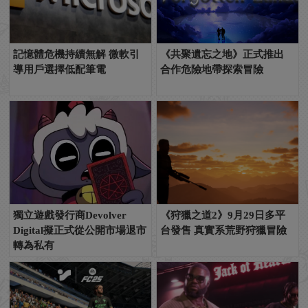
記憶體危機持續無解 微軟引
《共聚遺忘之地》正式推出
導用戶選擇低配筆電
合作危險地帶探索冒險
獨立遊戲發行商Devolver
《狩獵之道2》9月29日多平
Digital擬正式從公開市場退市
台發售 真實系荒野狩獵冒險
轉為私有