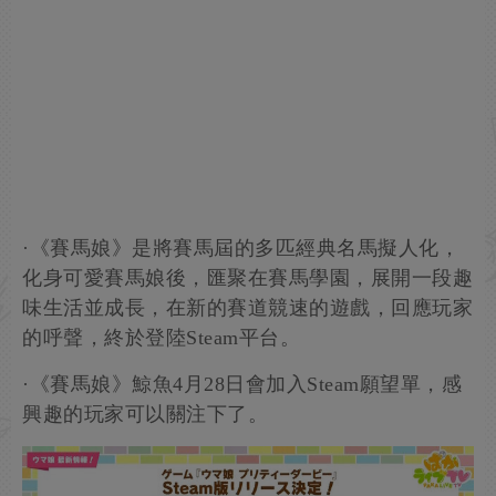
·《賽馬娘》是將賽馬屆的多匹經典名馬擬人化，
化身可愛賽馬娘後，匯聚在賽馬學園，展開一段趣
味生活並成長，在新的賽道競速的遊戲，回應玩家
的呼聲，終於登陸Steam平台。
·《賽馬娘》鯨魚4月28日會加入Steam願望單，感
興趣的玩家可以關注下了。