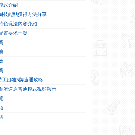
兵模式介紹
天賦樹技能點獲得方法分享
遊戲特色玩法內容介紹
戲配置要求一覽
薦
薦
薦
薦
做 特工娜雅5牌速通攻略
拉吸血流速通普通模式視頻演示
覽
紹
紹