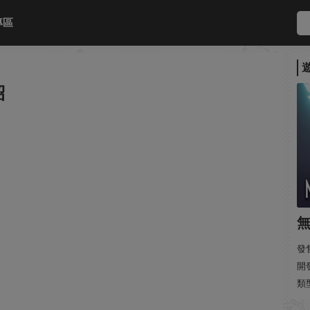
專區
紹
無
發售
開發
類