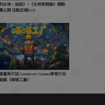
利女神：妮姬》×《女神異聞錄》聯動
覺公開 活動定檔8.13
廠兩不誤 Gamirror Games將發行自
遊戲《喵喵工廠》