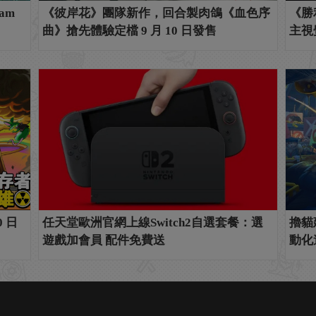
am
《彼岸花》團隊新作，回合製肉鴿《血色序
《勝
曲》搶先體驗定檔 9 月 10 日發售
主視
 日
任天堂歐洲官網上線Switch2自選套餐：選
擼貓建
遊戲加會員 配件免費送
動化