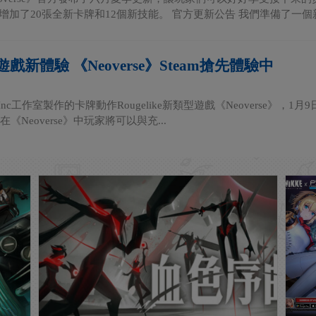
se》增加了20張全新卡牌和12個新技能。 官方更新公告 我們準備了一個新.
戲新體驗 《Neoverse》Steam搶先體驗中
es Inc工作室製作的卡牌動作Rougelike新類型遊戲《Neoverse》
《Neoverse》中玩家將可以與充...