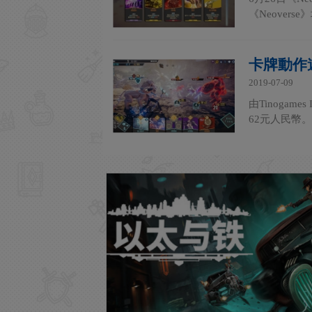
《Neover
卡牌動作遊
2019-07-09
由Tinogam
62元人民幣。在