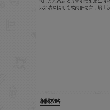
戰鬥方式為對敵方疊加輻射產生持
比如清除輻射造成兩倍傷害，場上沒
相關攻略