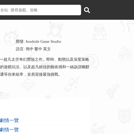
開發: Ironhide Game Studio
語言: 簡中 繁中 英文
後的又一超凡太空奇幻歷險之作。即時、動態以及深度策略
的遊戲玩法、以及超凡絕佳的藝術感和一絲詼諧幽默
通等你來統率，並肩迎接最強挑戰。
劇情一覽
劇情一覽