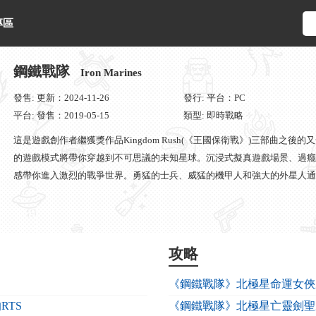
專區
鋼鐵戰隊
Iron Marines
發售: 更新：2024-11-26
發行: 平台：PC
平台: 發售：2019-05-15
類型: 即時戰略
這是遊戲創作者繼獲獎作品Kingdom Rush(《王國保衛戰》)三部曲之
的遊戲模式將帶你穿越到不可思議的未知星球。沉浸式擬真遊戲場景、過癮
感帶你進入激烈的戰爭世界。勇猛的士兵、威猛的機甲人和強大的外星人通
攻略
《鋼鐵戰隊》北極星命運女俠
RTS
《鋼鐵戰隊》北極星亡靈劍聖