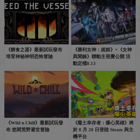
《餵食之器》最新試玩發布
《勝利女神：妮姬》×《女神
培育神秘神明恐怖冒險
異聞錄》聯動主視覺公開 活
動定檔8.13
《Wild n Chill》最新試玩發
《廢土幸存者：爆心英雄》將
布 悠閑荒野避世冒險
於 8 月 20 日登陸 Steam 與主
機平台