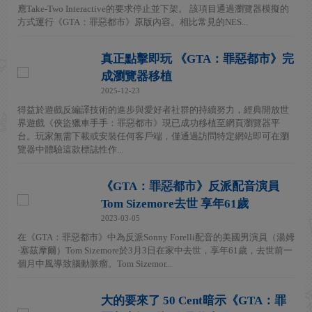
應Take-Two Interactive的要求停止並下架。 該項目通過瀏覽器模擬的
方式運行《GTA：罪惡都市》原版內容。相比常見的NES...
真正點擊即玩 《GTA：罪惡都市》完
成瀏覽器移植
2025-12-23
得益於遊戲反編譯技術的進步與愛好者社群的持續努力，經典開放世
界遊戲《俠盜獵車手手：罪惡都市》現已成功移植至網頁瀏覽器平
台。玩家無需下載或安裝任何客戶端，僅通過訪問特定網站即可在瀏
覽器中體驗這款標誌性作...
《GTA：罪惡都市》反派配音演員
Tom Sizemore去世 享年61歲
2023-03-05
在《GTA：罪惡都市》中為反派Sonny Forelli配音的美國男演員（湯姆
·塞茲摩爾）Tom Sizemore於3月3日在家中去世，享年61歲，去世前一
個月中風導致腦動脈瘤。Tom Sizemor...
大的要來了 50 Cent暗示《GTA：罪