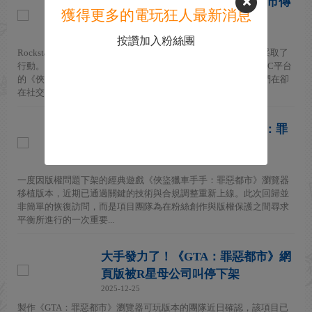
R星罪大惡極！ 《GTA：罪惡都市傳
獲得更多的電玩狂人最新消息
奇》粉絲項目在油管被移除
2026-04-22
按讚加入粉絲團
Rockstar 似乎再次對《俠盜獵車手手》的另一個粉絲自製項目采取了
行動。兩個月前，粉絲們宣布為慶祝遊戲20周年，將製作面向PC平台
的《俠盜獵車手手：罪惡都市傳奇》粉絲項目。但在本周，他們在卻
在社交...
R星的大手抵不過熱愛！《GTA：罪
惡都市》網頁版恢復上線
2025-12-31
一度因版權問題下架的經典遊戲《俠盜獵車手手：罪惡都市》瀏覽器
移植版本，近期已通過關鍵的技術與合規調整重新上線。此次回歸並
非簡單的恢復訪問，而是項目團隊為在粉絲創作與版權保護之間尋求
平衡所進行的一次重要...
大手發力了！《GTA：罪惡都市》網
頁版被R星母公司叫停下架
2025-12-25
製作《GTA：罪惡都市》瀏覽器可玩版本的團隊近日確認，該項目已