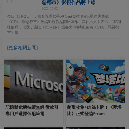
惡都市》影視作品將上線
2023-03-02
今日（3月2日），知名說唱歌手50 Cent發推暗示R星經典遊戲
《GTA：罪惡都市》改編影視作品開始製作，其在推文中表示：“我稍
後解釋，信我，這比《POWER》還要大”同時配圖為《GTA：罪惡都
市》遊...
[更多相關新聞]
記憶體危機持續無解 微軟引
萌獸收集+肉鴿卡牌！《夢塔
導用戶選擇低配筆電
比》正式登陸Steam