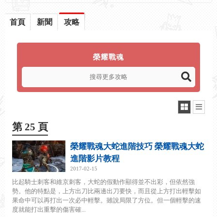
首頁
新聞
攻略
榮耀戰魂
第 25 頁
榮耀戰魂大蛇進階技巧 榮耀戰魂大蛇
進階影片教程
2017-02-15
比起騎士刺客和維京刺客，大蛇的假動作顯得並不出彩，但依然強
勢。他的特點是，上方出刀比兩邊出刀要快，而且從上方打出輕擊如
果命中可以再打出一次必中輕擊。雖說局限了方位。但一個輕擊的速
度就能打出重擊的傷害確...