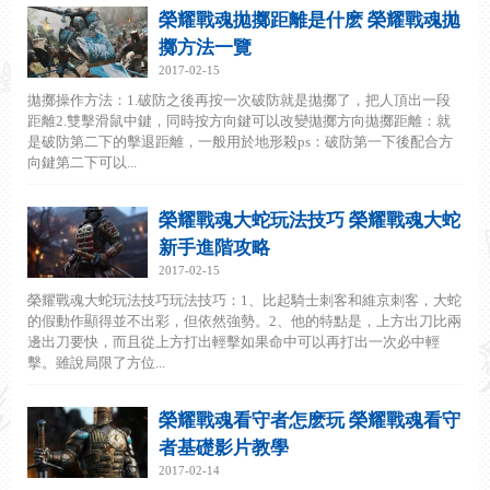
榮耀戰魂拋擲距離是什麽 榮耀戰魂拋
擲方法一覽
2017-02-15
拋擲操作方法：1.破防之後再按一次破防就是拋擲了，把人頂出一段
距離2.雙擊滑鼠中鍵，同時按方向鍵可以改變拋擲方向拋擲距離：就
是破防第二下的擊退距離，一般用於地形殺ps：破防第一下後配合方
向鍵第二下可以...
榮耀戰魂大蛇玩法技巧 榮耀戰魂大蛇
新手進階攻略
2017-02-15
榮耀戰魂大蛇玩法技巧玩法技巧：1、比起騎士刺客和維京刺客，大蛇
的假動作顯得並不出彩，但依然強勢。2、他的特點是，上方出刀比兩
邊出刀要快，而且從上方打出輕擊如果命中可以再打出一次必中輕
擊。雖說局限了方位...
榮耀戰魂看守者怎麽玩 榮耀戰魂看守
者基礎影片教學
2017-02-14