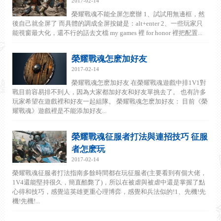
2017-02-14
榮耀戰魂不能全屏怎麽辦 1、試試用無邊框，然
後自己就全屏了 而具體的調成全屏按鍵是：alt+enter 2、一些玩家只
能視窗最大化，還不行的話去文檔 my games 裡 for honor 裡把配置...
榮耀戰魂怎麽加好友
2017-02-14
榮耀戰魂怎麽加好友 在榮耀戰魂遊戲中排1V1對
戰目前容易排不到人，因為大家都加好友和好友單挑去了。 也有許多
玩家希望在遊戲裡和好友一起組隊。 榮耀戰魂怎麽加好友： 目前《榮
耀戰魂》遊戲裡是不能添加好友...
榮耀戰魂征服者打法與連招技巧 征服
者怎麽玩
2017-02-14
榮耀戰魂征服者打法指南多餘時間都在玩征服者(主要看到有個大佬，
1V4還能堅持很久，簡直酷斃了)，所以在被虐與被虐中還是掌握了點
心得和技巧，感覺這英雄更重心理博弈，感覺和兵法似的!1、先機!先
機!先機!...