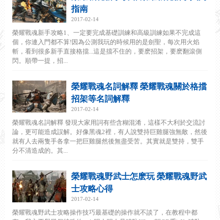
指南
2017-02-14
榮耀戰魂新手攻略1、一定要完成基礎訓練和高級訓練如果不完成這
個，你連入門都不算!因為公測我玩的時候用的是劍聖，每次用火焰
斬，看到很多新手直接格擋...這是擋不住的，要麽招架，要麽翻滾側
閃。順帶一提，招...
榮耀戰魂名詞解釋 榮耀戰魂關於格擋
招架等名詞解釋
2017-02-14
榮耀戰魂名詞解釋 發現大家用詞有些含糊混淆，這樣不大利於交流討
論，更可能造成誤解。好像黑魂2裡，有人說雙持巨雞腿強無敵，然後
就有人去兩隻手各拿一把巨雞腿然後無盡受苦。其實就是雙持，雙手
分不清造成的。其...
榮耀戰魂野武士怎麽玩 榮耀戰魂野武
士攻略心得
2017-02-14
榮耀戰魂野武士攻略操作技巧最基礎的操作就不談了，在教程中都