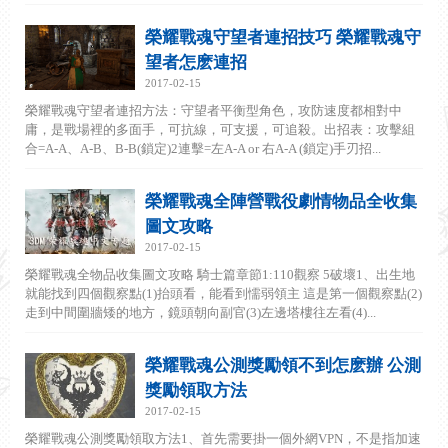
榮耀戰魂守望者連招技巧 榮耀戰魂守
望者怎麽連招
2017-02-15
榮耀戰魂守望者連招方法：守望者平衡型角色，攻防速度都相對中
庸，是戰場裡的多面手，可抗線，可支援，可追殺。出招表：攻擊組
合=A-A、A-B、B-B(鎖定)2連擊=左A-A or 右A-A (鎖定)手刃招...
榮耀戰魂全陣營戰役劇情物品全收集
圖文攻略
2017-02-15
榮耀戰魂全物品收集圖文攻略 騎士篇章節1:110觀察 5破壞1、出生地
就能找到四個觀察點(1)抬頭看，能看到懦弱領主 這是第一個觀察點(2)
走到中間圍牆矮的地方，鏡頭朝向副官(3)左邊塔樓往左看(4)...
榮耀戰魂公測獎勵領不到怎麽辦 公測
獎勵領取方法
2017-02-15
榮耀戰魂公測獎勵領取方法1、首先需要掛一個外網VPN，不是指加速