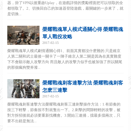
器，掛了VPN以後重啟Uplay，在遊戲詳情的獎勵裡面把可以領取的全
都領取了。2、切換回自己的加速器登陸遊戲，最關鍵的一步來了，就
是切換...
榮耀戰魂單人模式通關心得 榮耀戰魂
單人戰役攻略
2017-02-15
榮耀戰魂單人模式劇情通關心得1、前面其實都沒什麽難的 只是維京
人第二關和武士最後一關卡了一陣子維京人第二關是因為在真實難度
下不會顯示敵人攻擊方向 而且敵人的攻擊力似乎也被加強了所以關尾
的那個瘋狗雙斧潑...
榮耀戰魂刺客連擊方法 榮耀戰魂刺客
怎麽三連擊
2017-02-15
榮耀戰魂刺客連擊方法榮耀戰魂刺客三連刺擊操作方法：1.有節奏的
按三下輕擊，節奏按不對就隻出一下。2.刺擊的間隙輕輕的攻擊，被
對方拆招後就必須要重新找機會。3.開始三連捅，擋最多擋兩次，只
要不出錯是無法...