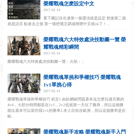
榮耀戰魂怎麽設定中文
2017-02-14
看下圖記住右邊第一個選項就是設定 然後第二個
就是語言 點進去之後 第一個把俄文調成簡體中文就ok了！...
榮耀戰魂六大特效處決技動圖一覽 榮
耀戰魂精彩瞬間
2017-02-14
榮耀戰魂六大特效處決技動圖一覽：火焰：...
榮耀戰魂單挑和爭權技巧 榮耀戰魂
1v1單挑心得
2017-02-14
榮耀戰魂單挑和爭權技巧 前言1.由於網絡問題基本沒怎麽玩過完整的
4v4，大部分時間都是在1v1，2v2也就第一天玩了幾局，所以這個勝
敗比基本可以當作我1v1的勝率2.本人目前在歐洲，所以這個勝率是在
歐...
榮耀戰魂新手攻略 榮耀戰魂新手入門