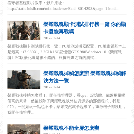
看守者基礎影片教學：影片原址：
http://static.hdslb.com/miniloader.swf?aid=8614293&page=1.html...
榮耀戰魂顯卡測試排行榜一覽 你的顯
卡還能再戰嗎
2017-02-14
榮耀戰魂顯卡測試排行榜一覽：PC版測試機器配置，PC版畫質基本上
是最高：i7-980X，3.3GHz16G記憶體GTX 980Windows 10《榮耀戰
魂》PC版優化還是很不錯的。根據外媒之前的測試...
榮耀戰魂掉幀怎麽辦 榮耀戰魂掉幀解
決方法一覽
2017-02-14
榮耀戰魂掉幀怎麽辦 1、開任務管理器，看cpu、記憶體、磁盤用量哪
個高的異常，然後找除了榮耀戰魂以外佔資源多的那個程式，我是
970，一開始玩一點也不卡，結果突然就卡起來了，重啟機子都沒用，
我開任務管理...
榮耀戰魂不能全屏怎麽辦